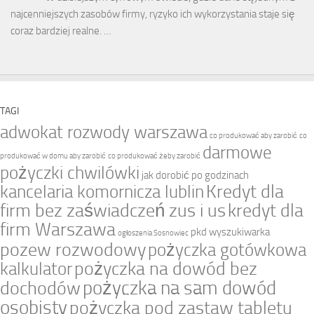
najcenniejszych zasobów firmy, ryzyko ich wykorzystania staje się
coraz bardziej realne. …
TAGI
adwokat rozwody warszawa
co produkować aby zarobić
co
darmowe
produkować w domu aby zarobić
co produkować żeby zarobić
pożyczki chwilówki
jak dorobić po godzinach
Kredyt dla
kancelaria komornicza lublin
firm bez zaświadczeń zus i us
kredyt dla
firm Warszawa
pkd wyszukiwarka
ogłoszenia Sosnowiec
pozew rozwodowy
pożyczka gotówkowa
pożyczka na dowód bez
kalkulator
pożyczka na sam dowód
dochodów
osobisty
pożyczka pod zastaw tabletu