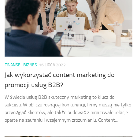
FINANSE I BIZNES
16 LIPCA 2022
Jak wykorzystać content marketing do
promocji usług B2B?
W świecie usług B2B skuteczny marketing to klucz do
sukcesu. W obliczu rosnącej konkurencji, firmy muszą nie tylko
przyciągać klientów, ale także budować z nimi trwałe relacje
oparte na zaufaniu i wzajemnym zrozumieniu. Content...