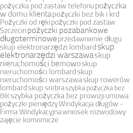
pożyczka
pożyczka pod zastaw telefonu
w domu klienta
pożyczki bez bik i krd
Pożyczki od ręki
pożyczki pod zastaw
pożyczki pozabankowe
Szczecin
długoterminowe
przedawnienie długu
skup
skup elektronarzędzi lombard
elektronarzędzi warszawa
skup
nieruchomości bemowo
skup
nieruchomości lombard
skup
nieruchomości warszawa
skup rowerów
lombard
skup srebra
szybka pożyczka bez
szybka pożyczka bez prowizji
umowa
BIK
pożyczki pieniędzy
Windykacja długów -
Firma Windykacyjna
wniosek rozwodowy
zajęcie komornicze