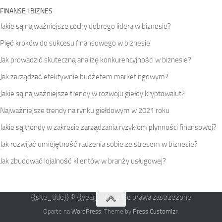
FINANSE I BIZNES
Jakie są najważniejsze cechy dobrego lidera w biznesie?
Pięć kroków do sukcesu finansowego w biznesie
Jak prowadzić skuteczną analizę konkurencyjności w biznesie?
Jak zarządzać efektywnie budżetem marketingowym?
Jakie są najważniejsze trendy w rozwoju giełdy kryptowalut?
Najważniejsze trendy na rynku giełdowym w 2021 roku
Jakie są trendy w zakresie zarządzania ryzykiem płynności finansowej?
Jak rozwijać umiejętność radzenia sobie ze stresem w biznesie?
Jak zbudować lojalność klientów w branży usługowej?
{{site_title}} © {{year}}. Wszelkie prawa zastrzeżone
Oparte na
WordPress
. Theme by
Press Customizr
.