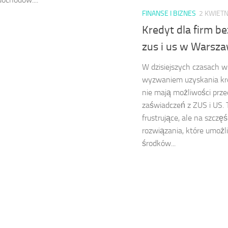
FINANSE I BIZNES
2 KWIETN
Kredyt dla firm b
zus i us w Warsza
W dzisiejszych czasach wi
wyzwaniem uzyskania kre
nie mają możliwości prze
zaświadczeń z ZUS i US.
frustrujące, ale na szczęś
rozwiązania, które umożl
środków...