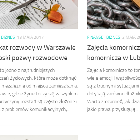
I BIZNES
13 MAJA 2017
FINANSE I BIZNES
2 MAJA 2
at rozwody w Warszawie
Zajęcia komornicz
oski pozwy rozwodowe
komornicza w Lub
o jedno z najtrudniejszych
Zajęcia komornicze to tem
czeń życiowych, które może dotknąć
wiele emocji i wątpliwoś
 niezależnie od miejsca zamieszkania.
są z trudnymi sytuacjami
wie, gdzie życie toczy się w szybkim
dotykają zarówno dłużnikó
przyczyny rozstań są często złożone i
Warto zrozumieć, jak dzia
 z problemów komunikacyjnych,...
jakie prawa przysługują...