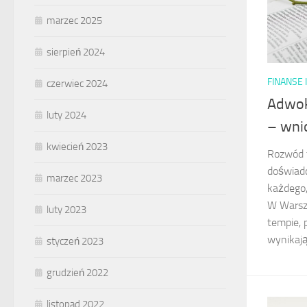
marzec 2025
sierpień 2024
FINANSE 
czerwiec 2024
Adwok
luty 2024
– wni
kwiecień 2023
Rozwód t
doświad
marzec 2023
każdego,
W Warsza
luty 2023
tempie, 
wynikają
styczeń 2023
grudzień 2022
listopad 2022