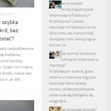
Jak prowadzić
skuteczną kampanię
WCA 2017
reklamową na Facebooku?
W dzisiejszych czasach
– szybka
obecność na Facebooku to nie
 krd, bez
tylko moda, ale i konieczność
dostać?
dla każdej marki, która pragnie
dotrzeć do …
kiedy niespodziewane
Jak tworzyć skuteczne
się każdemu,
kampanie reklamowe w
 coraz bardziej
Internecie?
. Dzięki nim można
W dzisiejszym świecie, gdzie
e środki, nawet bez
reklama w Internecie odgrywa
kich jak BIK...
kluczową rolę w rozwoju
biznesu, skuteczne kampanie
reklamowe są niezbędne dla
osiągnięcia …
Jak stosować czosnek?