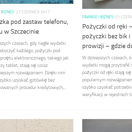
I BIZNES
27 CZERWCA 2017
FINANSE I BIZNES
21 CZER
zka pod zastaw telefonu,
Pożyczki od ręki 
u w Szczecinie
pożyczki bez bik i
jszych czasach, gdy nagłe wydatki
prowizji – gdzie 
skoczyć każdego, pożyczki pod
W dzisiejszych czasach, 
przętu elektronicznego, takiego jak
wydatki mogą przytrafić 
zy tablet, stają się coraz
pożyczki od ręki stają się
iejszym rozwiązaniem. Dzięki nim
popularnym rozwiązaniem
zybko uzyskać gotówkę bez
szybko uzyskać potrzebn
owanych procedur kredytowych,...
weryfikacji w rejestrach ta