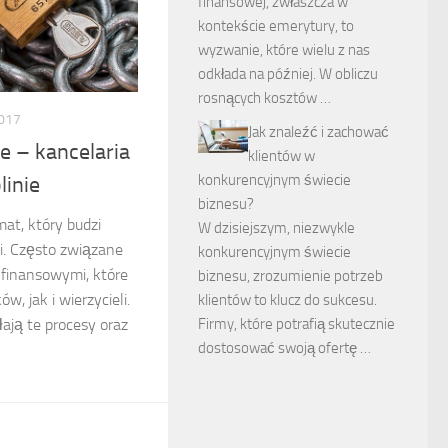
finansowej, zwłaszcza w
kontekście emerytury, to
wyzwanie, które wielu z nas
odkłada na później. W obliczu
rosnących kosztów …
017
Jak znaleźć i zachować
e – kancelaria
klientów w
konkurencyjnym świecie
linie
biznesu?
at, który budzi
W dzisiejszym, niezwykle
ci. Często związane
konkurencyjnym świecie
 finansowymi, które
biznesu, zrozumienie potrzeb
w, jak i wierzycieli.
klientów to klucz do sukcesu.
Firmy, które potrafią skutecznie
łają te procesy oraz
dostosować swoją ofertę …