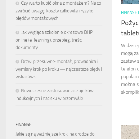
Czy warto kupić okna z montażem? Na co
zwrócić uwagę, koszty całkowite i ryzyko
FINANSE 
błędów montażowych
Pożyc
tablet
Jak wygląda szkolenie okresowe BHP
online (e-learning): przebieg, treści i
W dzisie
dokumenty
mogą za
zastaw s
Drzwi przesuwne: montaż, prowadnica i
telefon c
wymiary krok po kroku — najczęstsze błędy i
popularn
wskazówki
można s
Nowoczesne zastosowania czujników
skomplik
indukcyjnych i nacisku w przemyśle
FINANSE
Jakie są najważniejsze kroki na drodze do