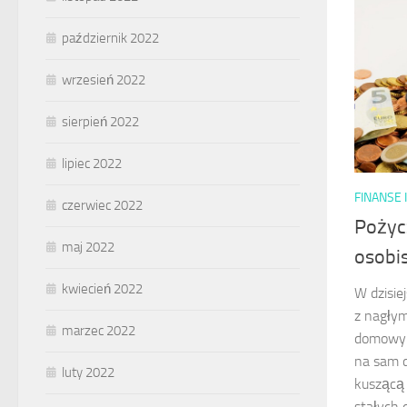
październik 2022
wrzesień 2022
sierpień 2022
lipiec 2022
FINANSE 
czerwiec 2022
Pożyc
maj 2022
osobi
kwiecień 2022
W dzisie
z nagłym
marzec 2022
domowy b
na sam 
luty 2022
kuszącą 
stałych 