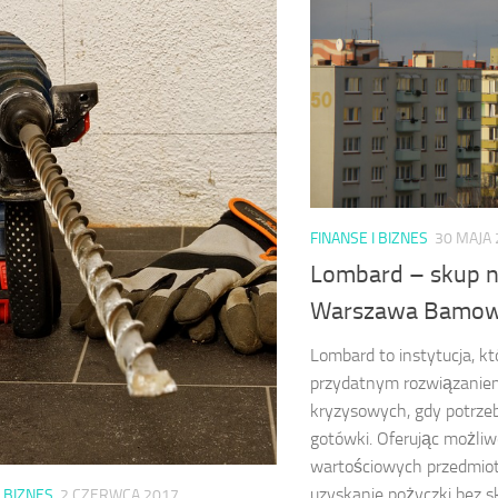
FINANSE I BIZNES
30 MAJA
Lombard – skup 
Warszawa Bamo
Lombard to instytucja, k
przydatnym rozwiązanie
kryzysowych, gdy potrze
gotówki. Oferując możli
wartościowych przedmio
uzyskanie pożyczki bez 
I BIZNES
2 CZERWCA 2017