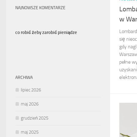
Lomba
NAJNOWSZE KOMENTARZE
w War
Lombardy
co robić żeby zarobić pieniądze
się nieo
gdy nagl
Warszawi
pełne w
uzyskani
elektrona
ARCHIWA
lipiec 2026
maj 2026
grudzień 2025
maj 2025