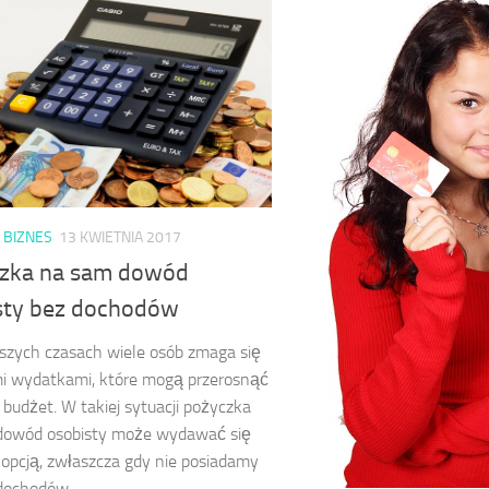
I BIZNES
13 KWIETNIA 2017
zka na sam dowód
sty bez dochodów
jszych czasach wiele osób zmaga się
i wydatkami, które mogą przerosnąć
udżet. W takiej sytuacji pożyczka
dowód osobisty może wydawać się
opcją, zwłaszcza gdy nie posiadamy
dochodów....