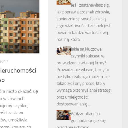
Jeśli zastanawiasz się,
jak poprawia czosnek zdrowie,
koniecznie sprawdź jakie są
jego właściwości. Czosnek jest
bowiem bardzo wartościową
rośliną, która …
Jakie są kluczowe
czynniki sukcesu w
 2017
prowadzeniu własnej firmy?
nieruchomości
Prowadzenie własnej firmy to
nie tylko realizacja marzeń, ale
wo
także złożony proces, który
wymaga przemyślanej strategii
tóra może okazać się
oraz umiejętności
m w chwilach
dostosowania się …
bujemy szybkiej
wości zastawu
Wpływ inflacji na
tów, umożliwia
gospodarkę i jak się
skomplikowanych
przed nią uchronić