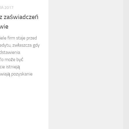
IA 2017
ez zaświadczeń
wie
ele firm staje przed
dytu, zwłaszcza gdy
dstawienia
 To może być
cie istnieją
iwiają pozyskanie