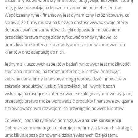
Badania rynkowe w branży finansowej odgrywają niezwykle istotną
rolę, gdyż pozwalają na lepsze zrozumienie potrzeb klientów.
Współczesny rynek finansowy jest dynamiczny i zróżnicowany, co
sprawia, że firmy muszą na bieżąco dostosowywać swoje oferty
do oczekiwań konsumentów. Dzięki odpowiednim badaniom,
przedsiębiorstwa mogą zidentyfikować trendy rynkowe, co
umożliwia im skuteczne przewidywanie zmian w zachowaniach
klientów oraz adaptację do nich.
Jednym z kluczowych aspektów badań rynkowych jest możliwość
zbierania informacji na temat preferencji klientów. Analizując
zebrane dane, firmy finansowe mogą wprowadzać innowacje w
zakresie produktów i usług. Na przykład, jeśli wyniki badań
wskazują na rosnące zainteresowanie ekologicznymi inwestycjami,
przedsiębiorstwo może wprowadzić produkty finansowe związane
z zrównoważonym rozwojem, co przyciągnie nowych klientów.
Co więcej, badania rynkowe pomagają w
analizie konkurencji
.
Dobre zrozumienie tego, co oferują inne firmy, a także ich strategii,
umożliwia lepsze planowanie działań własnych. Dzięki temu