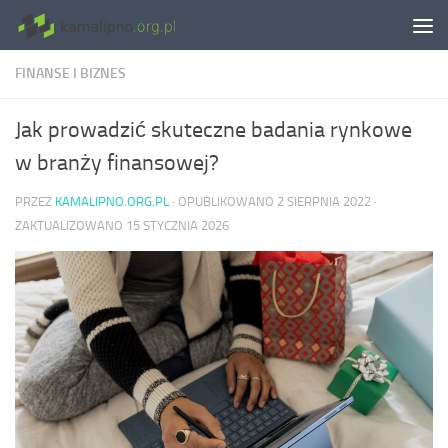
Skip to content
FINANSE I BIZNES
Jak prowadzić skuteczne badania rynkowe
w branży finansowej?
PRZEZ
KAMALIPNO.ORG.PL
· OPUBLIKOWANO
2 SIERPNIA 2022
·
ZAKTUALIZOWANO
15 STYCZNIA 2026