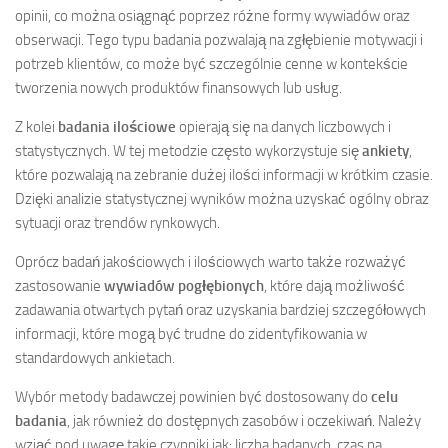
opinii, co można osiągnąć poprzez różne formy wywiadów oraz
obserwacji. Tego typu badania pozwalają na zgłębienie motywacji i
potrzeb klientów, co może być szczególnie cenne w kontekście
tworzenia nowych produktów finansowych lub usług.
Z kolei
badania ilościowe
opierają się na danych liczbowych i
statystycznych. W tej metodzie często wykorzystuje się
ankiety
,
które pozwalają na zebranie dużej ilości informacji w krótkim czasie.
Dzięki analizie statystycznej wyników można uzyskać ogólny obraz
sytuacji oraz trendów rynkowych.
Oprócz badań jakościowych i ilościowych warto także rozważyć
zastosowanie
wywiadów pogłębionych
, które dają możliwość
zadawania otwartych pytań oraz uzyskania bardziej szczegółowych
informacji, które mogą być trudne do zidentyfikowania w
standardowych ankietach.
Wybór metody badawczej powinien być dostosowany do
celu
badania
, jak również do dostępnych zasobów i oczekiwań. Należy
wziąć pod uwagę takie czynniki jak: liczba badanych, czas na