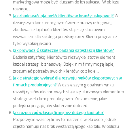
marketingowa może być kluczem do ich sukcesu. W obliczu
rosnącej...
Jak zbudować lojalność klientów w branży usługowej?
W
dzisiejszym konkurencyjnym świecie branży usługowej,
zbudowanie lojalności klientów staje się kluczowym
wyzwaniem dla każdego przedsiębiorcy. Klienci pragną nie
tylko wysokiej jakości...
Jak prowadzić skuteczne badania satysfakcji klientów?
Badania satysfakcji klientów to niezwykle istotny element
każdej strategii biznesowej. Dzięki nim firmy mogą lepiej
zrozumieć potrzeby swoich klientów, co z kolei...
Jakie strategie wybrać dla rozwoju rynków eksportowych w
firmach produkcyjnych?
W dzisiejszym globalnym rynku,
rozwój rynków eksportowych staje się kluczowym elementem
strategii wielu firm produkcyjnych. Zrozumienie, jakie
podejścia przyjąć, aby skutecznie dotrzeć...
Jak rozpocząć własną firmę bez dużego kapitału?
Rozpoczęcie własnej firmy to marzenie wielu osób, jednak
często hamuje nas brak wystarczającego kapitału. W obliczu