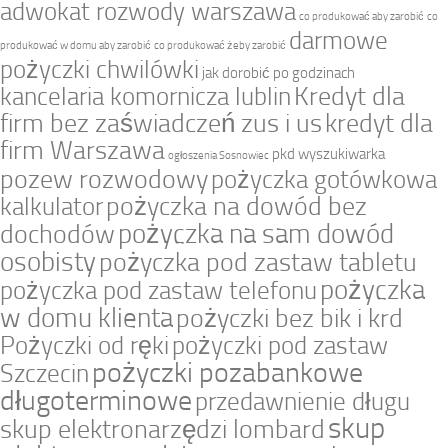
adwokat rozwody warszawa
co produkować aby zarobić
co
darmowe
produkować w domu aby zarobić
co produkować żeby zarobić
pożyczki chwilówki
jak dorobić po godzinach
Kredyt dla
kancelaria komornicza lublin
firm bez zaświadczeń zus i us
kredyt dla
firm Warszawa
pkd wyszukiwarka
ogłoszenia Sosnowiec
pozew rozwodowy
pożyczka gotówkowa
pożyczka na dowód bez
kalkulator
pożyczka na sam dowód
dochodów
osobisty
pożyczka pod zastaw tabletu
pożyczka
pożyczka pod zastaw telefonu
w domu klienta
pożyczki bez bik i krd
Pożyczki od ręki
pożyczki pod zastaw
pożyczki pozabankowe
Szczecin
długoterminowe
przedawnienie długu
skup
skup elektronarzędzi lombard