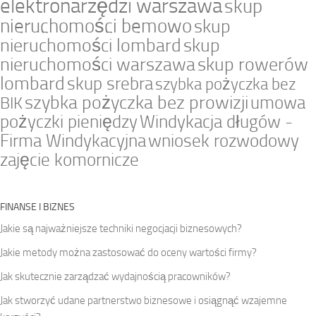
elektronarzędzi warszawa
skup
nieruchomości bemowo
skup
nieruchomości lombard
skup
nieruchomości warszawa
skup rowerów
lombard
skup srebra
szybka pożyczka bez
szybka pożyczka bez prowizji
umowa
BIK
pożyczki pieniędzy
Windykacja długów -
Firma Windykacyjna
wniosek rozwodowy
zajęcie komornicze
FINANSE I BIZNES
Jakie są najważniejsze techniki negocjacji biznesowych?
Jakie metody można zastosować do oceny wartości firmy?
Jak skutecznie zarządzać wydajnością pracowników?
Jak stworzyć udane partnerstwo biznesowe i osiągnąć wzajemne