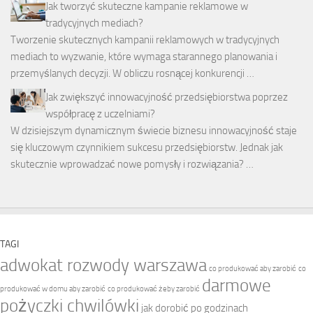
Jak tworzyć skuteczne kampanie reklamowe w
tradycyjnych mediach?
Tworzenie skutecznych kampanii reklamowych w tradycyjnych
mediach to wyzwanie, które wymaga starannego planowania i
przemyślanych decyzji. W obliczu rosnącej konkurencji …
Jak zwiększyć innowacyjność przedsiębiorstwa poprzez
współpracę z uczelniami?
W dzisiejszym dynamicznym świecie biznesu innowacyjność staje
się kluczowym czynnikiem sukcesu przedsiębiorstw. Jednak jak
skutecznie wprowadzać nowe pomysły i rozwiązania? …
TAGI
adwokat rozwody warszawa
co produkować aby zarobić
co
darmowe
produkować w domu aby zarobić
co produkować żeby zarobić
pożyczki chwilówki
jak dorobić po godzinach