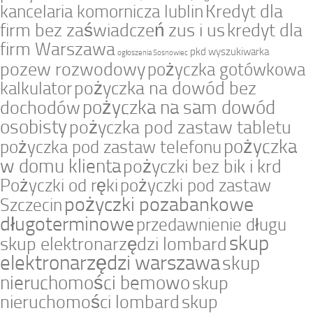
Kredyt dla
kancelaria komornicza lublin
firm bez zaświadczeń zus i us
kredyt dla
firm Warszawa
pkd wyszukiwarka
ogłoszenia Sosnowiec
pozew rozwodowy
pożyczka gotówkowa
pożyczka na dowód bez
kalkulator
pożyczka na sam dowód
dochodów
osobisty
pożyczka pod zastaw tabletu
pożyczka
pożyczka pod zastaw telefonu
w domu klienta
pożyczki bez bik i krd
Pożyczki od ręki
pożyczki pod zastaw
pożyczki pozabankowe
Szczecin
długoterminowe
przedawnienie długu
skup
skup elektronarzędzi lombard
elektronarzędzi warszawa
skup
nieruchomości bemowo
skup
nieruchomości lombard
skup