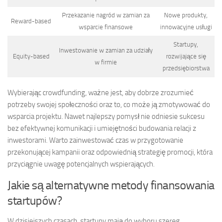
Przekazanie nagród w zamian za
Nowe produkty,
Reward-based
wsparcie finansowe
innowacyjne usługi
Startupy,
Inwestowanie w zamian za udziały
Equity-based
rozwijające się
w firmie
przedsiębiorstwa
Wybierając crowdfunding, ważne jest, aby dobrze zrozumieć
potrzeby swojej społeczności oraz to, co może ją zmotywować do
wsparcia projektu. Nawet najlepszy pomysł nie odniesie sukcesu
bez efektywnej komunikacji i umiejętności budowania relacji z
inwestorami. Warto zainwestować czas w przygotowanie
przekonującej kampanii oraz odpowiednią strategię promocji, która
przyciągnie uwagę potencjalnych wspierających.
Jakie są alternatywne metody finansowania
startupów?
W dzisiejszych czasach, startupy mają do wyboru szereg