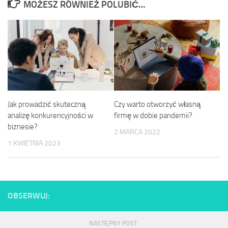
MOŻESZ RÓWNIEŻ POLUBIĆ…
Jak prowadzić skuteczną
Czy warto otworzyć własną
analizę konkurencyjności w
firmę w dobie pandemii?
biznesie?
2 MARCA 2022
1 KWIETNIA 2023
OBSERWUJ:
NASTĘPNY POST