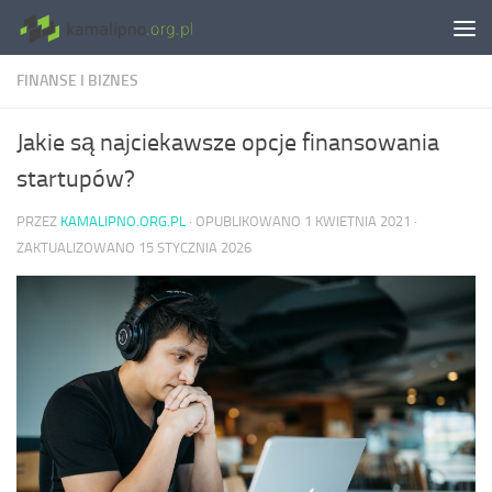
Skip to content
FINANSE I BIZNES
Jakie są najciekawsze opcje finansowania
startupów?
PRZEZ
KAMALIPNO.ORG.PL
· OPUBLIKOWANO
1 KWIETNIA 2021
·
ZAKTUALIZOWANO
15 STYCZNIA 2026