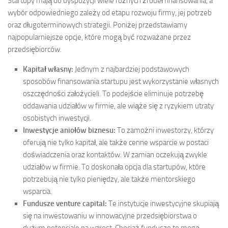
Startupy mają do dyspozycji wiele różnych źródeł finansowania, a
wybór odpowiedniego zależy od etapu rozwoju firmy, jej potrzeb
oraz długoterminowych strategii. Poniżej przedstawiamy
najpopularniejsze opcje, które mogą być rozważane przez
przedsiębiorców.
Kapitał własny:
Jednym z najbardziej podstawowych
sposobów finansowania startupu jest wykorzystanie własnych
oszczędności założycieli. To podejście eliminuje potrzebę
oddawania udziałów w firmie, ale wiąże się z ryzykiem utraty
osobistych inwestycji.
Inwestycje aniołów biznesu:
To zamożni inwestorzy, którzy
oferują nie tylko kapitał, ale także cenne wsparcie w postaci
doświadczenia oraz kontaktów. W zamian oczekują zwykle
udziałów w firmie. To doskonała opcja dla startupów, które
potrzebują nie tylko pieniędzy, ale także mentorskiego
wsparcia.
Fundusze venture capital:
Te instytucje inwestycyjne skupiają
się na inwestowaniu w innowacyjne przedsiębiorstwa o
dużym potencjale na wzrost. Chociaż fundusze te mogą