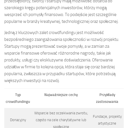
przedsiębiorcy, twórcy i startupy mają możliwość dotarcia do
szerokiego kręgu potencjalnych inwestorów, którzy mogą
wesprzeć ich pomysły finansowo. To podejście jest szczególnie
popularne w branży kreatywnej, technologicznej oraz społecznej.
Jedną z kluczowych zalet crowdfundingu jest możliwość
bezpośredniego zaangażowania społeczności w rozwój projektu.
Startupy mogą prezentować swoje pomysły, a w zamian za
wsparcie finansowe oferować różnorodne nagrody, takie jak
produkty, usługi czy ekskluzywne doświadczenia. Oferowanie
udziałów w firmie to kolejna opcja, która staje się coraz bardziej
popularna, zwłaszcza w przypadku startupów, które potrzebują
większych inwestycji na rozwój.
Typ
Najważniejsze cechy
Przykłady
crowdfundingu
zastosowania
Wsparcie bez oczekiwania zwrotu,
Fundacje, projekty
Donacyjny
często na cele charytatywne lub
artystyczne
społeczne