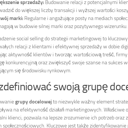
ększenie sprzedaży:
Budowanie relacji z potencjalnymi kli
wadzić do większej liczby transakcji i wyższej wartości kos
wój marki:
Regularne i angażujące posty na mediach społe
agają w budowie silnej marki oraz pozytywnego wizerunku.
zenie social selling do strategii marketingowej to kluczow
ałych relacji z klientami i efektywnej sprzedaży w dobie digit
jąc aktywność klientów i tworząc wartościową treść, firm
ę konkurencyjną oraz zwiększyć swoje szanse na sukces 
ającym się środowisku rynkowym.
 zdefiniować swoją grupę do
iowanie
grupy docelowej
to niezwykle ważny element strate
pływa na efektywność działań marketingowych. Właściwe ok
alni klienci, pozwala na lepsze zrozumienie ich potrzeb ora
 społecznościowych. Kluczowe jest także zidentyfikowanie 