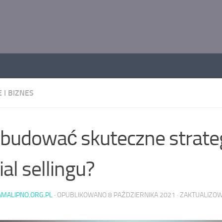
 I BIZNES
 budować skuteczne strate
ial sellingu?
AMALIPNO.ORG.PL
· OPUBLIKOWANO
8 PAŹDZIERNIKA 2021
· ZAKTUALIZO