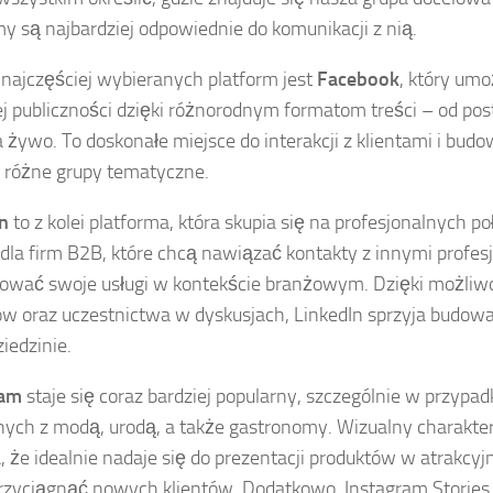
my są najbardziej odpowiednie do komunikacji z nią.
 najczęściej wybieranych platform jest
Facebook
, który umo
ej publiczności dzięki różnorodnym formatom treści – od pos
a żywo. To doskonałe miejsce do interakcji z klientami i budow
 różne grupy tematyczne.
n
to z kolei platforma, która skupia się na profesjonalnych po
 dla firm B2B, które chcą nawiązać kontakty z innymi profes
ować swoje usługi w kontekście branżowym. Dzięki możliwoś
ów oraz uczestnictwa w dyskusjach, LinkedIn sprzyja budow
iedzinie.
ram
staje się coraz bardziej popularny, szczególnie w przypa
ych z modą, urodą, a także gastronomy. Wizualny charakter
, że idealnie nadaje się do prezentacji produktów w atrakcyj
zyciągnąć nowych klientów. Dodatkowo, Instagram Stories i