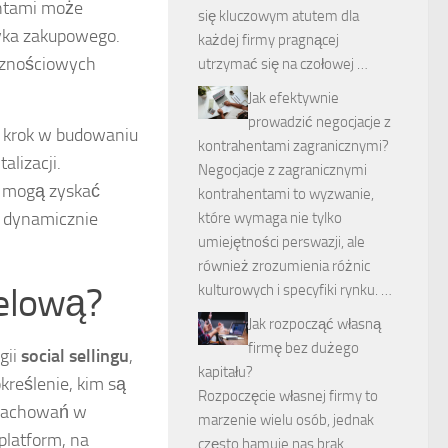
entami może
się kluczowym atutem dla
zyka zakupowego.
każdej firmy pragnącej
cznościowych
utrzymać się na czołowej …
Jak efektywnie
prowadzić negocjacje z
y krok w budowaniu
kontrahentami zagranicznymi?
alizacji.
Negocjacje z zagranicznymi
y mogą zyskać
kontrahentami to wyzwanie,
w dynamicznie
które wymaga nie tylko
umiejętności perswazji, ale
również zrozumienia różnic
celową?
kulturowych i specyfiki rynku. …
Jak rozpocząć własną
firmę bez dużego
gii
social sellingu
,
kapitału?
reślenie, kim są
Rozpoczęcie własnej firmy to
z zachowań w
marzenie wielu osób, jednak
platform, na
często hamuje nas brak