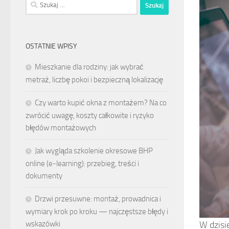
Szukaj:
OSTATNIE WPISY
Mieszkanie dla rodziny: jak wybrać
metraż, liczbę pokoi i bezpieczną lokalizację
Czy warto kupić okna z montażem? Na co
zwrócić uwagę, koszty całkowite i ryzyko
błędów montażowych
Jak wygląda szkolenie okresowe BHP
online (e-learning): przebieg, treści i
dokumenty
Drzwi przesuwne: montaż, prowadnica i
wymiary krok po kroku — najczęstsze błędy i
W dzisi
wskazówki