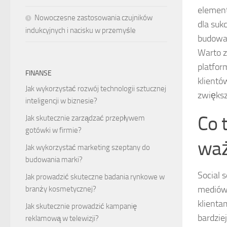
element
Nowoczesne zastosowania czujników
dla suk
indukcyjnych i nacisku w przemyśle
budowan
Warto z
platfor
FINANSE
klientó
Jak wykorzystać rozwój technologii sztucznej
zwiększ
inteligencji w biznesie?
Co t
Jak skutecznie zarządzać przepływem
gotówki w firmie?
wa
Jak wykorzystać marketing szeptany do
budowania marki?
Social 
Jak prowadzić skuteczne badania rynkowe w
mediów 
branży kosmetycznej?
klienta
Jak skutecznie prowadzić kampanię
bardzie
reklamową w telewizji?