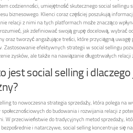
em codzienności, umiejętność skutecznego social sellingu s
cesu biznesowego. Klienci coraz częściej poszukują informacji
ie relacji z nimi na tych platformach może znacząco wpłyn
rozumieć, jak zdefiniować swoją grupę docelową, wybrać o
my oraz tworzyć angażujące treści, które przyciągną uwagę 
w. Zastosowanie efektywnych strategii w social sellingu pozw
enie zysków, ale także na nawiązanie długotrwałych relacji z
o jest social selling i dlaczego 
żny?
selling to nowoczesna strategia sprzedaży, która polega na 
społecznościowych do budowania i rozwijania relacji z pote
mi. W przeciwieństwie do tradycyjnych metod sprzedaży, któ
j bezpośrednie i natarczywe, social selling koncentruje się 