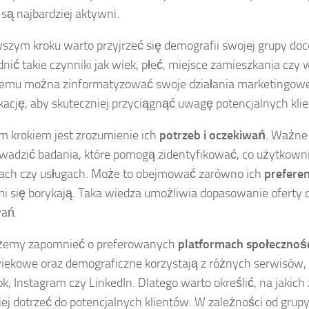
 są najbardziej aktywni.
szym kroku warto przyjrzeć się demografii swojej grupy doc
nić takie czynniki jak wiek, płeć, miejsce zamieszkania czy 
temu można zinformatyzować swoje działania marketingowe
ację, aby skuteczniej przyciągnąć uwagę potencjalnych kli
m krokiem jest zrozumienie ich
potrzeb i oczekiwań
. Ważne 
wadzić badania, które pomogą zidentyfikować, co użytkown
ach czy usługach. Może to obejmować zarówno ich
preferen
mi się borykają. Taka wiedza umożliwia dopasowanie oferty
wań.
żemy zapomnieć o preferowanych
platformach społecznoś
iekowe oraz demograficzne korzystają z różnych serwisów, t
k, Instagram czy LinkedIn. Dlatego warto określić, na jakich
iej dotrzeć do potencjalnych klientów. W zależności od grup