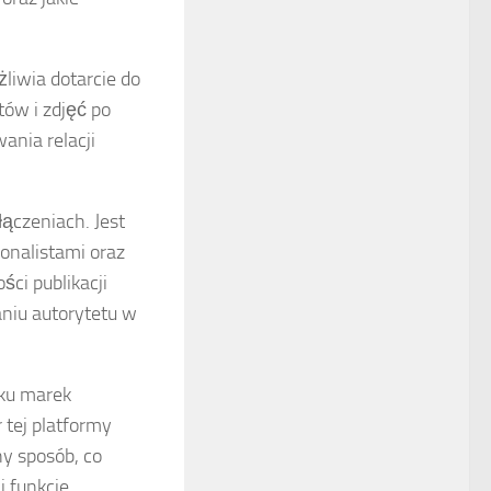
żliwia dotarcie do
tów i zdjęć po
ania relacji
łączeniach. Jest
jonalistami oraz
ci publikacji
aniu autorytetu w
dku marek
 tej platformy
ny sposób, co
 funkcje