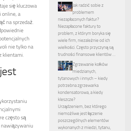
taje się kluczowa
Jak radzić sobie z
problemem
 online, a
niezapłaconych faktur?
ąć na sprzedaż.
Niezapłacone faktury to
dpowiednie
problem, z którym boryka się
potencjalnych
wiele firm, niezależnie od ich
oli nie tylko na
wielkości. Często przyczyną są
 klientami.
trudności finansowe klientów …
Zgrzewanie kołków
jest
miedzianych,
tytanowych i innych – kiedy
potrzebna zgrzewarka
kondensatorowa, a kiedy
kleszcze?
wykorzystaniu
Urządzeniem, bez którego
ncjalnymi
niemożliwe jest łączenie
re często są
poszczególnych elementów
na nawiązywaniu
wykonanych z miedzi, tytanu,