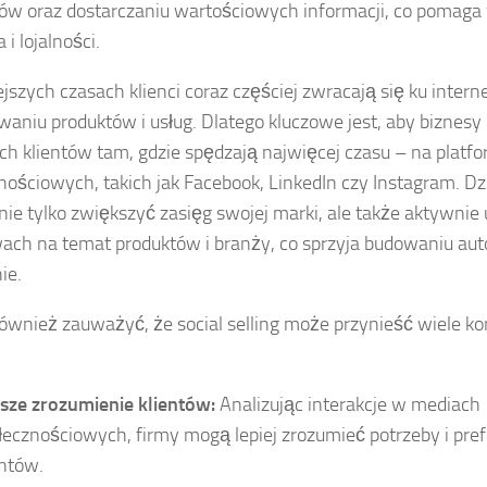
ów oraz dostarczaniu wartościowych informacji, co pomag
 i lojalności.
ejszych czasach klienci coraz częściej zwracają się ku inter
waniu produktów i usług. Dlatego kluczowe jest, aby biznesy 
ch klientów tam, gdzie spędzają najwięcej czasu – na platf
nościowych, takich jak Facebook, LinkedIn czy Instagram. Dzię
ie tylko zwiększyć zasięg swojej marki, ale także aktywnie
ch na temat produktów i branży, co sprzyja budowaniu aut
ie.
ównież zauważyć, że social selling może przynieść wiele kor
sze zrozumienie klientów:
Analizując interakcje w mediach
łecznościowych, firmy mogą lepiej zrozumieć potrzeby i pre
entów.