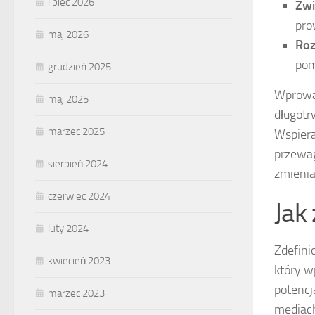
lipiec 2026
Zwi
pro
maj 2026
Roz
pom
grudzień 2025
Wprowad
maj 2025
długotrw
marzec 2025
Wspiera
przewag
sierpień 2024
zmieni
czerwiec 2024
Jak
luty 2024
Zdefin
kwiecień 2023
który w
potencj
marzec 2023
mediach