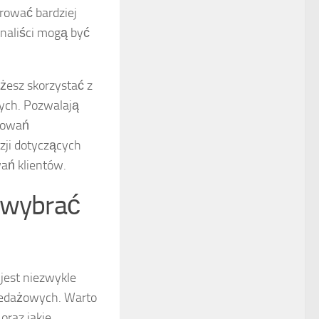
rować bardziej
onaliści mogą być
żesz skorzystać z
ych. Pozwalają
chowań
zji dotyczących
ań klientów.
 wybrać
jest niezwykle
zedażowych. Warto
oraz jakie