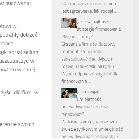
a w budowaniu
stali mosiądzu lub aluminium
jest zgrzewarka. Jaki rodzaj …
Jakie są najlepsze
netowi w
strategie finansowania
potrafiły dotrzeć
ekspansji firmy?
ormach
Ekspansja firmy to kluczowy
ki social selling
moment, który może
zadecydować o jej dalszym
 uczestniczyć w
rozwoju i sukcesie na rynku.
orytetu w danej
Wybór odpowiedniego źródła
finansowania …
zyści dla firm, w
Jak rozwijać
umiejętność
przewidywania trendów
rynkowych?
W dzisiejszym dynamicznym
ferencje swoich
świecie rynkowym umiejętność
przewidywania trendów staje