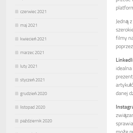
platfor
czerwiec 2021
Jedną z
maj 2021
szeroki
filmy n
kwiecień 2021
poprzez
marzec 2021
LinkedI
luty 2021
idealna
prezent
styczeń 2021
artykuł
danej dz
grudzień 2020
Instag
listopad 2020
związan
październik 2020
sprawia
może pr