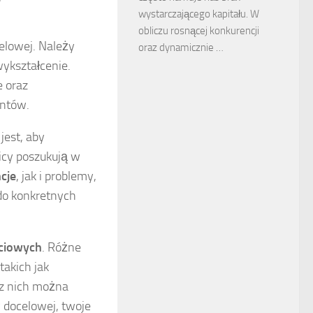
wystarczającego kapitału. W
obliczu rosnącej konkurencji
elowej. Należy
oraz dynamicznie …
wykształcenie.
 oraz
entów.
jest, aby
icy poszukują w
cje
, jak i problemy,
 do konkretnych
ciowych
. Różne
akich jak
 z nich można
y docelowej, twoje