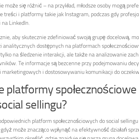
ie może się różnić – na przykład, młodsze osoby mogą prefe
e treści i platformy takie jak Instagram, podczas gdy profesj
 na LinkedIn.
znie, aby skutecznie zdefiniować swoją grupę docelową, mo
i analitycznych dostępnych na platformach społecznościow
 tylko na śledzenie interakcji, ale także na analizowanie za
ników. Te informacje są bezcenne przy podejmowaniu decy
ii marketingowych i dostosowywaniu komunikacji do oczekiw
ie platformy społecznościowe
ocial sellingu?
dpowiednich platform społecznościowych do social sellingu 
, gdyż może znacząco wpłynąć na efektywność działań spr
wszystkim określić, gdzie znajduje się nasza grupa docelowa 