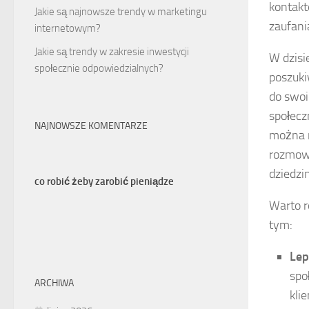
kontakt
Jakie są najnowsze trendy w marketingu
zaufania
internetowym?
Jakie są trendy w zakresie inwestycji
W dzisi
społecznie odpowiedzialnych?
poszuki
do swoi
społecz
NAJNOWSZE KOMENTARZE
można n
rozmowa
dziedzin
co robić żeby zarobić pieniądze
Warto r
tym:
Lep
spo
ARCHIWA
kli