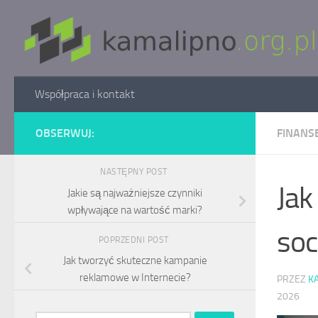
Skip to content
Współpraca i kontakt
OBSERWUJ:
FINANSE
NASTĘPNY POST
Jak
Jakie są najważniejsze czynniki
wpływające na wartość marki?
soc
POPRZEDNI POST
Jak tworzyć skuteczne kampanie
reklamowe w Internecie?
PRZEZ
K
2026