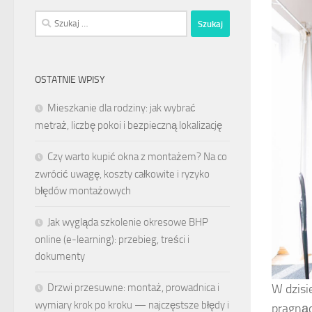
Szukaj:
OSTATNIE WPISY
Mieszkanie dla rodziny: jak wybrać
metraż, liczbę pokoi i bezpieczną lokalizację
Czy warto kupić okna z montażem? Na co
zwrócić uwagę, koszty całkowite i ryzyko
błędów montażowych
Jak wygląda szkolenie okresowe BHP
online (e-learning): przebieg, treści i
dokumenty
Drzwi przesuwne: montaż, prowadnica i
W dzisi
wymiary krok po kroku — najczęstsze błędy i
pragnąc