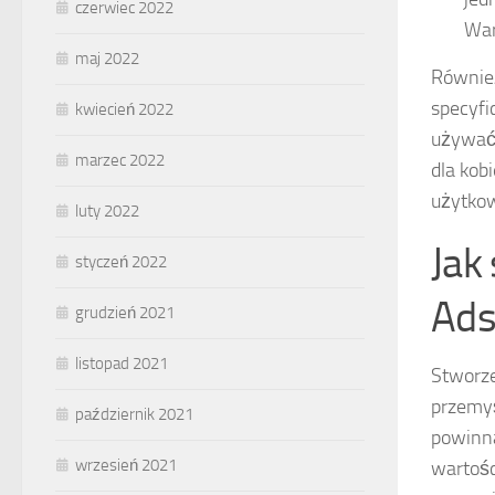
czerwiec 2022
War
maj 2022
Równie
specyfi
kwiecień 2022
używać 
marzec 2022
dla kob
użytkow
luty 2022
Jak
styczeń 2022
Ads
grudzień 2021
listopad 2021
Stworz
przemyś
październik 2021
powinna
wrzesień 2021
wartośc