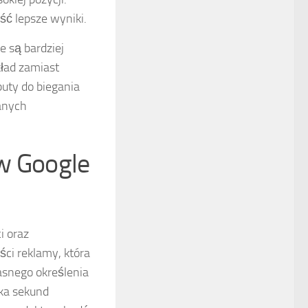
ść lepsze wyniki.
e są bardziej
kład zamiast
uty do biegania
wanych
 w Google
 oraz
ści reklamy, która
asnego określenia
lka sekund