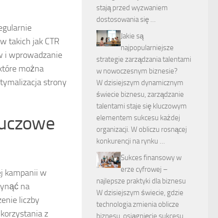
stają przed wyzwaniem
dostosowania się …
egularnie
Jakie są
w takich jak CTR
najpopularniejsze
ów i wprowadzanie
strategie zarządzania talentami
 które można
w nowoczesnym biznesie?
tymalizacja strony
W dzisiejszym dynamicznym
świecie biznesu, zarządzanie
talentami staje się kluczowym
luczowe
elementem sukcesu każdej
organizacji. W obliczu rosnącej
konkurencji na rynku …
Sukces finansowy w
erze cyfrowej –
j kampanii w
najlepsze praktyki dla biznesu
łynąć na
W dzisiejszym świecie, gdzie
enie liczby
technologia zmienia oblicze
korzystania z
biznesu, osiągnięcie sukcesu