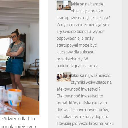
Jakie są najbardziej
obiecujące branże
startupowe na najbliższe lata?
W dynamicznie zmieniającym
się świecie biznesu, wybór
odpowiedniej branży
startupowej może być
kluczowy dla sukcesu
przedsiębiorcy. W
nadchodzących latach z …
Jakie są najważniejsze
czynniki wpływające na
efektywność inwestycji?
Efektywność inwestycji to
temat, który dotyka nie tylko
doświadczonych inwestorów,
ale także tych, którzy dopiero
rzędziem dla firm
stawiają pierwsze kroki na rynku
jpopularniejszych