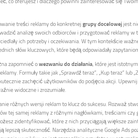
eć, co oferujesz i dlaczego powinni zainteresować się Two
wanie treści reklamy do konkretnej
grupy docelowej
jest n
wadzić analizę swoich odbiorców i przygotować reklamy w t
ciedlały ich potrzeby i oczekiwania. W tym kontekście ważne
dnich słów kluczowych, które będą odpowiadały zapytani
żna zapomnieć o
wezwaniu do działania
, które jest istotn
reklamy. Formuły takie jak „Sprawdź teraz”, „Kup teraz” lub „Z
utecznie zachęcić użytkowników do podjęcia akcji. Upewnij
raźnie widoczne i zrozumiałe.
nie różnych wersji reklam to klucz do sukcesu. Rozważ stwo
ów tej samej reklamy z różnymi nagłówkami, treściami czy g
żesz zidentyfikować, które z nich przyciągają większe zain
ą lepszą skuteczność. Narzędzia analityczne Google Ads po