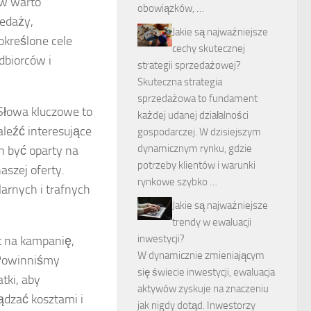
rw warto
obowiązków, …
zedaży,
Jakie są najważniejsze
określone cele
cechy skutecznej
dbiorców i
strategii sprzedażowej?
Skuteczna strategia
sprzedażowa to fundament
 Słowa kluczowe to
każdej udanej działalności
aleźć interesujące
gospodarczej. W dzisiejszym
dynamicznym rynku, gdzie
n być oparty na
potrzeby klientów i warunki
aszej oferty.
rynkowe szybko …
arnych i trafnych
Jakie są najważniejsze
trendy w ewaluacji
inwestycji?
t na kampanię,
W dynamicznie zmieniającym
 Powinniśmy
się świecie inwestycji, ewaluacja
tki, aby
aktywów zyskuje na znaczeniu
dzać kosztami i
jak nigdy dotąd. Inwestorzy