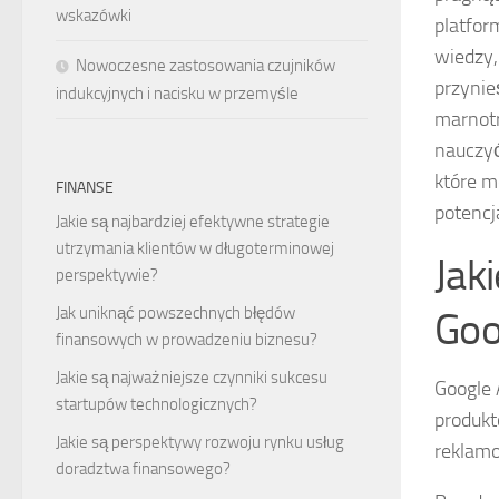
wskazówki
platfor
wiedzy,
Nowoczesne zastosowania czujników
przynie
indukcyjnych i nacisku w przemyśle
marnotr
nauczyć
które m
FINANSE
potencj
Jakie są najbardziej efektywne strategie
utrzymania klientów w długoterminowej
Jak
perspektywie?
Jak uniknąć powszechnych błędów
Goo
finansowych w prowadzeniu biznesu?
Jakie są najważniejsze czynniki sukcesu
Google 
startupów technologicznych?
produkt
Jakie są perspektywy rozwoju rynku usług
reklamo
doradztwa finansowego?