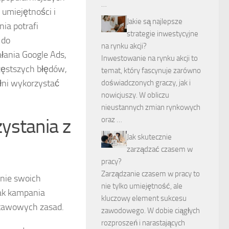
…
 umiejętności i
Jakie są najlepsze
ia potrafi
strategie inwestycyjne
 do
na rynku akcji?
łania Google Ads,
Inwestowanie na rynku akcji to
zęstszych błędów,
temat, który fascynuje zarówno
ełni wykorzystać
doświadczonych graczy, jak i
nowicjuszy. W obliczu
nieustannych zmian rynkowych
ystania z
oraz …
Jak skutecznie
zarządzać czasem w
pracy?
Zarządzanie czasem w pracy to
nie swoich
nie tylko umiejętność, ale
nak kampania
kluczowy element sukcesu
dstawowych zasad.
zawodowego. W dobie ciągłych
rozproszeń i narastających