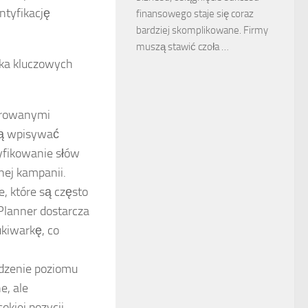
ntyfikację
finansowego staje się coraz
bardziej skomplikowane. Firmy
muszą stawić czoła …
lka kluczowych
ferowanymi
ogą wpisywać
tyfikowanie słów
nej kampanii.
, które są często
lanner dostarcza
ukiwarkę, co
wdzenie poziomu
e, ale
kiej pozycji.