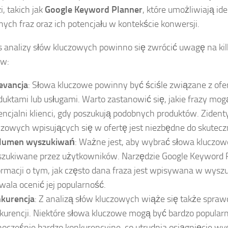
i, takich jak
Google Keyword Planner
, które umożliwiają ide
nych fraz oraz ich potencjału w kontekście konwersji.
 analizy słów kluczowych powinno się zwrócić uwagę na ki
ów:
evancja
: Słowa kluczowe powinny być ściśle związane z o
duktami lub usługami. Warto zastanowić się, jakie frazy m
encjalni klienci, gdy poszukują podobnych produktów. Ziden
czowych wpisujących się w ofertę jest niezbędne do skutecz
lumen wyszukiwań
: Ważne jest, aby wybrać słowa kluczowe
zukiwane przez użytkowników. Narzędzie Google Keyword P
ormacji o tym, jak często dana fraza jest wpisywana w wysz
wala ocenić jej popularność.
kurencja
: Z analizą słów kluczowych wiąże się także spra
kurencji. Niektóre słowa kluczowe mogą być bardzo popularn
nocześnie bardzo konkurencyjne, co utrudnia osiągnięcie wyso