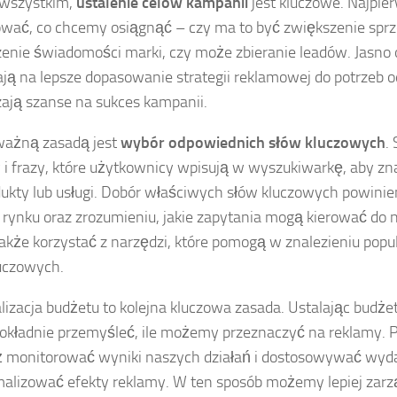
 wszystkim,
ustalenie celów kampanii
jest kluczowe. Najpie
ować, co chcemy osiągnąć – czy ma to być zwiększenie spr
enie świadomości marki, czy może zbieranie leadów. Jasno 
ją na lepsze dopasowanie strategii reklamowej do potrzeb o
ają szanse na sukces kampanii.
ważną zasadą jest
wybór odpowiednich słów kluczowych
.
 i frazy, które użytkownicy wpisują w wyszukiwarkę, aby zn
dukty lub usługi. Dobór właściwych słów kluczowych powinie
e rynku oraz zrozumieniu, jakie zapytania mogą kierować do n
akże korzystać z narzędzi, które pomogą w znalezieniu popul
uczowych.
izacja budżetu to kolejna kluczowa zasada. Ustalając budże
okładnie przemyśleć, ile możemy przeznaczyć na reklamy.
 monitorować wyniki naszych działań i dostosowywać wyda
lizować efekty reklamy. W ten sposób możemy lepiej zarzą