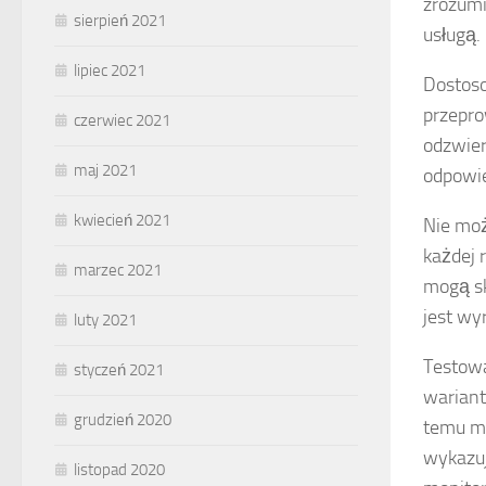
zrozumi
sierpień 2021
usługą.
lipiec 2021
Dostoso
przepro
czerwiec 2021
odzwier
maj 2021
odpowie
kwiecień 2021
Nie mo
każdej 
marzec 2021
mogą sk
jest wy
luty 2021
Testowa
styczeń 2021
wariant
grudzień 2020
temu mo
wykazuj
listopad 2020