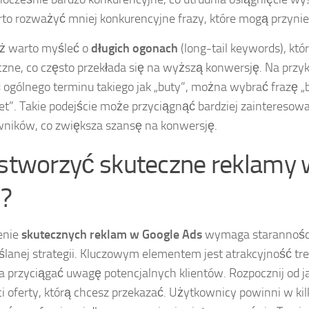
to rozważyć mniej konkurencyjne frazy, które mogą przynie
ż warto myśleć o
długich ogonach
(long-tail keywords), któr
czne, co często przekłada się na wyższą konwersję. Na przy
ogólnego terminu takiego jak „buty”, można wybrać frazę „b
iet”. Takie podejście może przyciągnąć bardziej zaintereso
ników, co zwiększa szansę na konwersję.
 stworzyć skuteczne reklamy
?
enie
skutecznych reklam w Google Ads
wymaga staranności
lanej strategii. Kluczowym elementem jest atrakcyjność tre
 przyciągać uwagę potencjalnych klientów. Rozpocznij od j
i oferty, którą chcesz przekazać. Użytkownicy powinni w ki