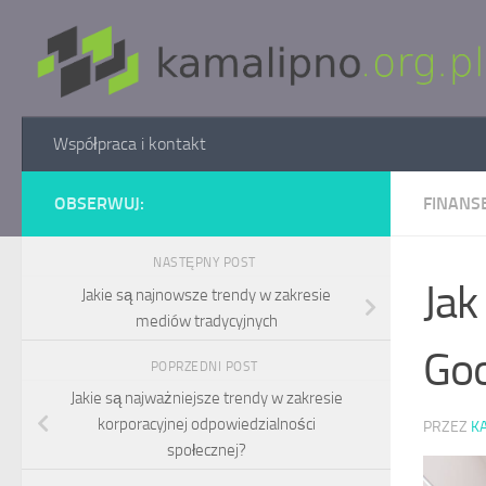
Skip to content
Współpraca i kontakt
OBSERWUJ:
FINANSE
NASTĘPNY POST
Jak
Jakie są najnowsze trendy w zakresie
mediów tradycyjnych
Goo
POPRZEDNI POST
Jakie są najważniejsze trendy w zakresie
korporacyjnej odpowiedzialności
PRZEZ
K
społecznej?