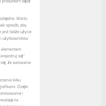
im produktem bądź
iezbędne. Warto
aki sposób, aby
 jest także użycie
om użytkowników.
ym elementem
arejestruj się”
 się, że wezwanie
rzenie kilku
rafikami. Dzięki
teresowanie i
zwalają na