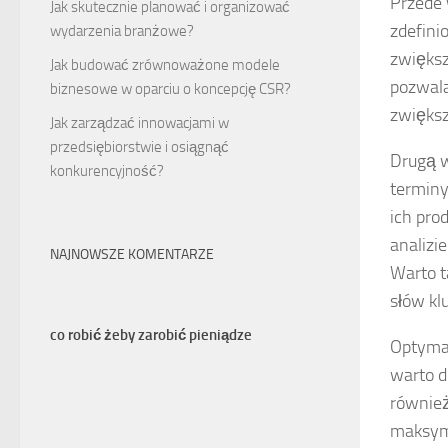
Przede
Jak skutecznie planować i organizować
zdefini
wydarzenia branżowe?
zwiększ
Jak budować zrównoważone modele
pozwala
biznesowe w oparciu o koncepcję CSR?
zwiększ
Jak zarządzać innowacjami w
przedsiębiorstwie i osiągnąć
Drugą 
konkurencyjność?
terminy
ich pro
analizi
NAJNOWSZE KOMENTARZE
Warto t
słów kl
co robić żeby zarobić pieniądze
Optymal
warto d
również
maksyma