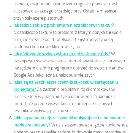
biznesu, znajomość najnowszych regulacji prawnych jest
kluczowa dla każdego przedsiębiorcy. Ostatnie miesiące
przyniosły szereg istotnych...
Jak radzić sobie z problemem niezapłaconych faktur?
Niezapłacone faktury to problem, z którym boryka się wiele
firm, niezależnie od ich wielkości. Często przyczyną są
trudności finansowe klientów czy po...
Jak efektywnie wykorzystać narzędzia Google Ads?
W
dzisiejszym świecie reklama internetowa stała się kluczowym
narzędziem dla firm pragnących dotrzeć do swoich klientów.
Google Ads, jako jedna z najpopularniejszych...
Jakie są najważniejsze czynniki sukcesu w zarządzaniu
projektami?
Zarządzanie projektami to skomplikowany
proces, który wymaga nie tylko odpowiednich narzędzi i
metod, ale przede wszystkim zrozumienia kluczowych
czynników wpływających na sukces....
Jakie są najważniejsze czynniki wpływające na budowanie
marki pracodawcy?
W dzisiejszym świecie, gdzie konkurencja
o talenty jest niezwykle zacięta, budowanie marki pracodawcy