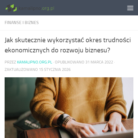
Skip to content
FINANSE I BIZNES
Jak skutecznie wykorzystać okres trudności
ekonomicznych do rozwoju biznesu?
PRZEZ
KAMALIPNO.ORG.PL
· OPUBLIKOWANO
31 MARCA 2022
·
ZAKTUALIZOWANO
15 STYCZNIA 2026