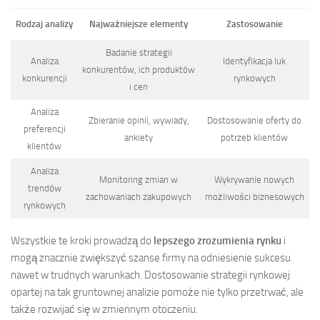
Rodzaj analizy
Najważniejsze elementy
Zastosowanie
Badanie strategii
Analiza
Identyfikacja luk
konkurentów, ich produktów
konkurencji
rynkowych
i cen
Analiza
Zbieranie opinii, wywiady,
Dostosowanie oferty do
preferencji
ankiety
potrzeb klientów
klientów
Analiza
Monitoring zmian w
Wykrywanie nowych
trendów
zachowaniach zakupowych
możliwości biznesowych
rynkowych
Wszystkie te kroki prowadzą do
lepszego zrozumienia rynku
i
mogą znacznie zwiększyć szanse firmy na odniesienie sukcesu
nawet w trudnych warunkach. Dostosowanie strategii rynkowej
opartej na tak gruntownej analizie pomoże nie tylko przetrwać, ale
także rozwijać się w zmiennym otoczeniu.