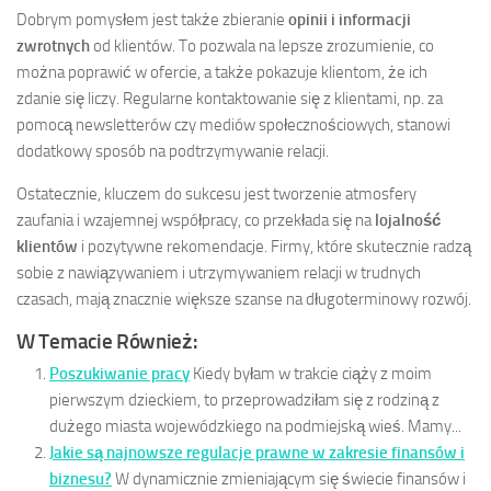
Dobrym pomysłem jest także zbieranie
opinii i informacji
zwrotnych
od klientów. To pozwala na lepsze zrozumienie, co
można poprawić w ofercie, a także pokazuje klientom, że ich
zdanie się liczy. Regularne kontaktowanie się z klientami, np. za
pomocą newsletterów czy mediów społecznościowych, stanowi
dodatkowy sposób na podtrzymywanie relacji.
Ostatecznie, kluczem do sukcesu jest tworzenie atmosfery
zaufania i wzajemnej współpracy, co przekłada się na
lojalność
klientów
i pozytywne rekomendacje. Firmy, które skutecznie radzą
sobie z nawiązywaniem i utrzymywaniem relacji w trudnych
czasach, mają znacznie większe szanse na długoterminowy rozwój.
W Temacie Również:
Poszukiwanie pracy
Kiedy byłam w trakcie ciąży z moim
pierwszym dzieckiem, to przeprowadziłam się z rodziną z
dużego miasta wojewódzkiego na podmiejską wieś. Mamy...
Jakie są najnowsze regulacje prawne w zakresie finansów i
biznesu?
W dynamicznie zmieniającym się świecie finansów i