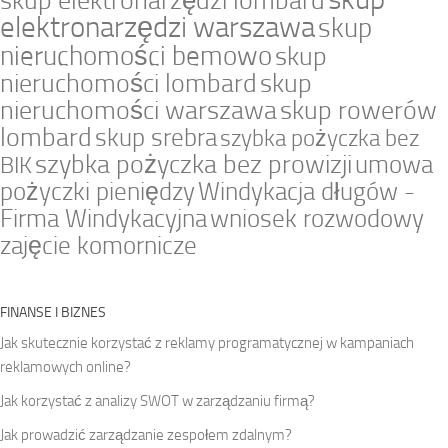
skup elektronarzędzi lombard
elektronarzędzi warszawa
skup
nieruchomości bemowo
skup
nieruchomości lombard
skup
nieruchomości warszawa
skup rowerów
lombard
skup srebra
szybka pożyczka bez
szybka pożyczka bez prowizji
umowa
BIK
pożyczki pieniędzy
Windykacja długów -
Firma Windykacyjna
wniosek rozwodowy
zajęcie komornicze
FINANSE I BIZNES
Jak skutecznie korzystać z reklamy programatycznej w kampaniach
reklamowych online?
Jak korzystać z analizy SWOT w zarządzaniu firmą?
Jak prowadzić zarządzanie zespołem zdalnym?