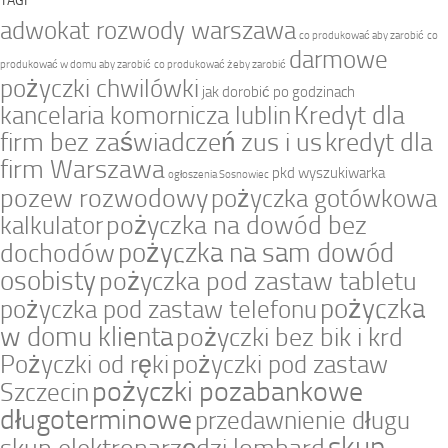
TAGI
adwokat rozwody warszawa
co produkować aby zarobić
co
darmowe
produkować w domu aby zarobić
co produkować żeby zarobić
pożyczki chwilówki
jak dorobić po godzinach
Kredyt dla
kancelaria komornicza lublin
firm bez zaświadczeń zus i us
kredyt dla
firm Warszawa
pkd wyszukiwarka
ogłoszenia Sosnowiec
pozew rozwodowy
pożyczka gotówkowa
pożyczka na dowód bez
kalkulator
pożyczka na sam dowód
dochodów
osobisty
pożyczka pod zastaw tabletu
pożyczka
pożyczka pod zastaw telefonu
w domu klienta
pożyczki bez bik i krd
Pożyczki od ręki
pożyczki pod zastaw
pożyczki pozabankowe
Szczecin
długoterminowe
przedawnienie długu
skup