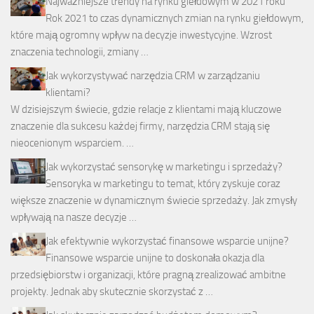
Najważniejsze trendy na rynku giełdowym w 2021 roku
Rok 2021 to czas dynamicznych zmian na rynku giełdowym,
które mają ogromny wpływ na decyzje inwestycyjne. Wzrost
znaczenia technologii, zmiany …
Jak wykorzystywać narzędzia CRM w zarządzaniu
klientami?
W dzisiejszym świecie, gdzie relacje z klientami mają kluczowe
znaczenie dla sukcesu każdej firmy, narzędzia CRM stają się
nieocenionym wsparciem. …
Jak wykorzystać sensorykę w marketingu i sprzedaży?
Sensoryka w marketingu to temat, który zyskuje coraz
większe znaczenie w dynamicznym świecie sprzedaży. Jak zmysły
wpływają na nasze decyzje …
Jak efektywnie wykorzystać finansowe wsparcie unijne?
Finansowe wsparcie unijne to doskonała okazja dla
przedsiębiorstw i organizacji, które pragną zrealizować ambitne
projekty. Jednak aby skutecznie skorzystać z …