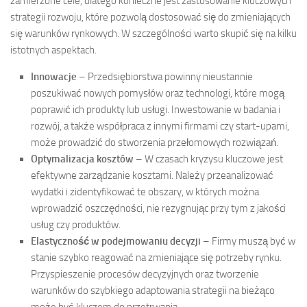
zamierzone cele, dlatego konieczne jest zastosowanie kluczowych
strategii rozwoju, które pozwolą dostosować się do zmieniających
się warunków rynkowych. W szczególności warto skupić się na kilku
istotnych aspektach.
Innowacje
– Przedsiębiorstwa powinny nieustannie
poszukiwać nowych pomysłów oraz technologi, które mogą
poprawić ich produkty lub usługi. Inwestowanie w badania i
rozwój, a także współpraca z innymi firmami czy start-upami,
może prowadzić do stworzenia przełomowych rozwiązań.
Optymalizacja kosztów
– W czasach kryzysu kluczowe jest
efektywne zarządzanie kosztami. Należy przeanalizować
wydatki i zidentyfikować te obszary, w których można
wprowadzić oszczędności, nie rezygnując przy tym z jakości
usług czy produktów.
Elastyczność w podejmowaniu decyzji
– Firmy muszą być w
stanie szybko reagować na zmieniające się potrzeby rynku.
Przyspieszenie procesów decyzyjnych oraz tworzenie
warunków do szybkiego adaptowania strategii na bieżąco
może być kluczem do przetrwania.