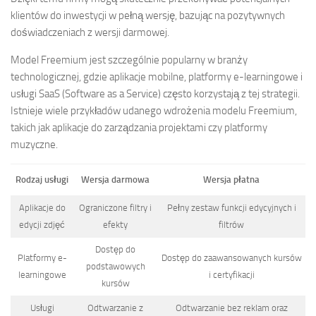
klientów do inwestycji w pełną wersję, bazując na pozytywnych
doświadczeniach z wersji darmowej.
Model Freemium jest szczególnie popularny w branży
technologicznej, gdzie aplikacje mobilne, platformy e-learningowe i
usługi SaaS (Software as a Service) często korzystają z tej strategii.
Istnieje wiele przykładów udanego wdrożenia modelu Freemium,
takich jak aplikacje do zarządzania projektami czy platformy
muzyczne.
Rodzaj usługi
Wersja darmowa
Wersja płatna
Aplikacje do
Ograniczone filtry i
Pełny zestaw funkcji edycyjnych i
edycji zdjęć
efekty
filtrów
Dostęp do
Platformy e-
Dostęp do zaawansowanych kursów
podstawowych
learningowe
i certyfikacji
kursów
Usługi
Odtwarzanie z
Odtwarzanie bez reklam oraz