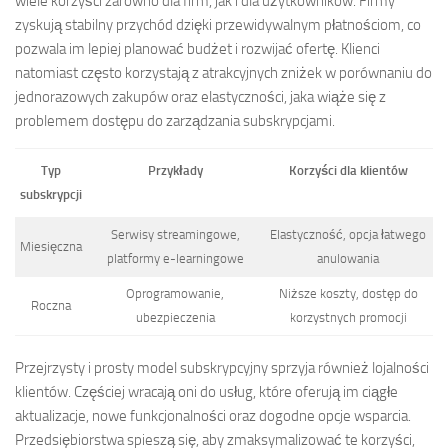
wiele korzyści zarówno dla firm, jak i dla użytkowników. Firmy
zyskują stabilny przychód dzięki przewidywalnym płatnościom, co
pozwala im lepiej planować budżet i rozwijać ofertę. Klienci
natomiast często korzystają z atrakcyjnych zniżek w porównaniu do
jednorazowych zakupów oraz elastyczności, jaka wiąże się z
problemem dostępu do zarządzania subskrypcjami.
Typ
Przykłady
Korzyści dla klientów
subskrypcji
Serwisy streamingowe,
Elastyczność, opcja łatwego
Miesięczna
platformy e-learningowe
anulowania
Oprogramowanie,
Niższe koszty, dostęp do
Roczna
ubezpieczenia
korzystnych promocji
Przejrzysty i prosty model subskrypcyjny sprzyja również lojalności
klientów. Częściej wracają oni do usług, które oferują im ciągłe
aktualizacje, nowe funkcjonalności oraz dogodne opcje wsparcia.
Przedsiębiorstwa spieszą się, aby zmaksymalizować te korzyści,