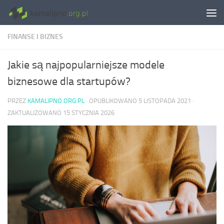
Skip to content
FINANSE I BIZNES
Jakie są najpopularniejsze modele
biznesowe dla startupów?
PRZEZ
KAMALIPNO.ORG.PL
· OPUBLIKOWANO
5 LISTOPADA 2021
·
ZAKTUALIZOWANO
15 STYCZNIA 2026