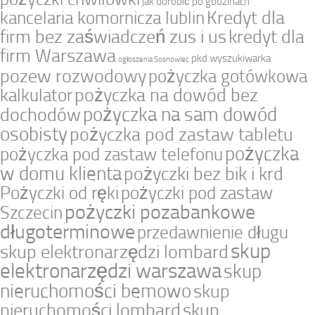
jak dorobić po godzinach
Kredyt dla
kancelaria komornicza lublin
firm bez zaświadczeń zus i us
kredyt dla
firm Warszawa
pkd wyszukiwarka
ogłoszenia Sosnowiec
pozew rozwodowy
pożyczka gotówkowa
pożyczka na dowód bez
kalkulator
pożyczka na sam dowód
dochodów
osobisty
pożyczka pod zastaw tabletu
pożyczka
pożyczka pod zastaw telefonu
w domu klienta
pożyczki bez bik i krd
Pożyczki od ręki
pożyczki pod zastaw
pożyczki pozabankowe
Szczecin
długoterminowe
przedawnienie długu
skup
skup elektronarzędzi lombard
elektronarzędzi warszawa
skup
nieruchomości bemowo
skup
nieruchomości lombard
skup