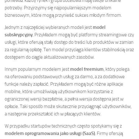
ponieważ każdy rynek i grupa docelowa mają swoje unikalne
potrzeby. Przyjrzyjmy się najpopularniejszym modelom
biznesowym, które mogą przynieść sukces młodym firmom.
Jednym z najczęściej wybieranych modeli jest
model
subskrypcyjny
. Przykładem mogą być platformy streamingowe czy
usługi, które oferują stały dostęp do treści lub produktów w zamian
za regularną opłatę. Ten model przyciąga klientów stabilnością oraz
dostępem do ciągle aktualizowanych zasobów.
Innym popularnym modelem jest
model freemium
, który polega
na oferowaniu podstawowych usług za darmo, a za dodatkowe
funkcje należy zapłacić. Przykładem mogą być różne aplikacje
mobilne, które umożliwiają użytkownikom korzystanie z
ograniczonej wersji bezpłatnie, a pełna wersja dostępna jest w
opłacie. Taki sposób może skutecznie przyciągnąć użytkowników,
a następnie przekształcić ich w płacących klientów.
W przypadku startupów technicznych często spotykamy się z
modelem oprogramowania jako usługi (SaaS)
. Firmy oferują