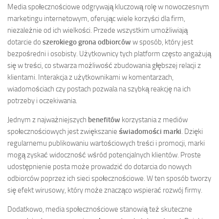
Media społecznościowe odgrywają kluczową rolę w nowoczesnym
marketingu internetowym, oferując wiele korzyści dla firm,
niezależnie od ich wielkości. Przede wszystkim umożliwiają
dotarcie do
szerokiego grona odbiorców
w sposób, który jest
bezpośredni i osobisty. Użytkownicy tych platform często angażują
się w treści, co stwarza możliwość zbudowania głębszej relacji z
klientami. Interakcja z użytkownikami w komentarzach,
wiadomościach czy postach pozwala na szybką reakcję na ich
potrzeby i oczekiwania.
Jednym z najważniejszych
benefitów
korzystania z mediów
społecznościowych jest zwiększanie
świadomości marki
. Dzięki
regularnemu publikowaniu wartościowych treści i promocji, marki
mogą zyskać widoczność wśród potencjalnych klientów. Proste
udostępnienie posta może prowadzić do dotarcia do nowych
odbiorców poprzez ich sieci społecznościowe. W ten sposób tworzy
się efekt wirusowy, który może znacząco wspierać rozwój firmy.
Dodatkowo, media społecznościowe stanowią też skuteczne