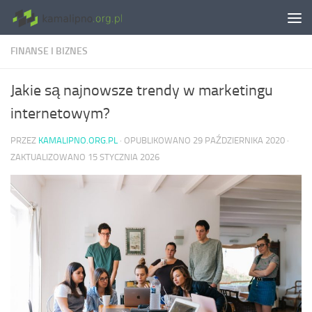
Skip to content
FINANSE I BIZNES
Jakie są najnowsze trendy w marketingu
internetowym?
PRZEZ
KAMALIPNO.ORG.PL
· OPUBLIKOWANO
29 PAŹDZIERNIKA 2020
·
ZAKTUALIZOWANO
15 STYCZNIA 2026