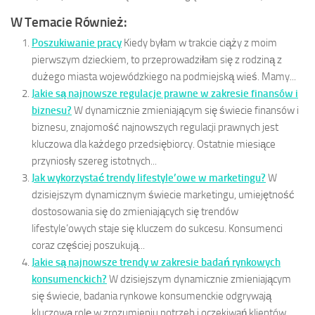
W Temacie Również:
Poszukiwanie pracy
Kiedy byłam w trakcie ciąży z moim
pierwszym dzieckiem, to przeprowadziłam się z rodziną z
dużego miasta wojewódzkiego na podmiejską wieś. Mamy...
Jakie są najnowsze regulacje prawne w zakresie finansów i
biznesu?
W dynamicznie zmieniającym się świecie finansów i
biznesu, znajomość najnowszych regulacji prawnych jest
kluczowa dla każdego przedsiębiorcy. Ostatnie miesiące
przyniosły szereg istotnych...
Jak wykorzystać trendy lifestyle’owe w marketingu?
W
dzisiejszym dynamicznym świecie marketingu, umiejętność
dostosowania się do zmieniających się trendów
lifestyle’owych staje się kluczem do sukcesu. Konsumenci
coraz częściej poszukują...
Jakie są najnowsze trendy w zakresie badań rynkowych
konsumenckich?
W dzisiejszym dynamicznie zmieniającym
się świecie, badania rynkowe konsumenckie odgrywają
kluczową rolę w zrozumieniu potrzeb i oczekiwań klientów.