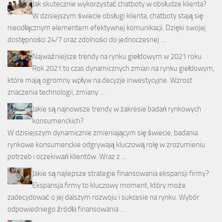
Jak skutecznie wykorzystać chatboty w obsłudze klienta?
W dzisiejszym świecie obsługi klienta, chatboty stają się
nieodłącznym elementem efektywnej komunikacji. Dzięki swojej
dostępności 24/7 oraz zdolności do jednoczesnej …
Najważniejsze trendy na rynku giełdowym w 2021 roku
Rok 2021 to czas dynamicznych zmian na rynku giełdowym,
które mają ogromny wpływ na decyzje inwestycyjne. Wzrost
znaczenia technologii, zmiany …
Jakie są najnowsze trendy w zakresie badań rynkowych
konsumenckich?
W dzisiejszym dynamicznie zmieniającym się świecie, badania
rynkowe konsumenckie odgrywają kluczową rolę w zrozumieniu
potrzeb i oczekiwań klientów. Wraz z …
Jakie są najlepsze strategie finansowania ekspansji firmy?
Ekspansja firmy to kluczowy moment, który może
zadecydować o jej dalszym rozwoju i sukcesie na rynku. Wybór
odpowiedniego źródła finansowania …