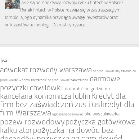
Jakie są perspektywy rozwoju rynku fintech w Polsce?
Rynek fintech w Polsce rozwija się w zastraszającym
tempie, a jego dynamika przyciąga uwagę inwestorów oraz
entuzjastów technologii. Wzrost cyfryzacji …
TAGI
adwokat rozwody warszawa
co produkować aby zarobić
co
darmowe
produkować w domu aby zarobić
co produkować żeby zarobić
pożyczki chwilówki
jak dorobić po godzinach
Kredyt dla
kancelaria komornicza lublin
firm bez zaświadczeń zus i us
kredyt dla
firm Warszawa
pkd wyszukiwarka
ogłoszenia Sosnowiec
pozew rozwodowy
pożyczka gotówkowa
pożyczka na dowód bez
kalkulator
pożyczka na sam dowód
dochodów