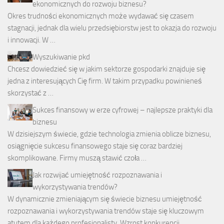
ekonomicznych do rozwoju biznesu?
Okres trudności ekonomicznych może wydawać się czasem
stagnacji, jednak dla wielu przedsiębiorstw jest to okazja do rozwoju
i innowacji. W …
Wyszukiwanie pkd
Chcesz dowiedzieć się w jakim sektorze gospodarki znajduje się
jedna z interesujących Cię firm. W takim przypadku powinieneś
skorzystać z …
Sukces finansowy w erze cyfrowej – najlepsze praktyki dla
biznesu
W dzisiejszym świecie, gdzie technologia zmienia oblicze biznesu,
osiągnięcie sukcesu finansowego staje się coraz bardziej
skomplikowane. Firmy muszą stawić czoła …
Jak rozwijać umiejętność rozpoznawania i
wykorzystywania trendów?
W dynamicznie zmieniającym się świecie biznesu umiejętność
rozpoznawania i wykorzystywania trendów staje się kluczowym
atutem dla każdego profesjonalisty. Wzrost konkurencji …