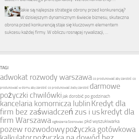
Jakie są najlepsze strategie obrony przed konkurencją?
W dzisiejszym dynamicznym świecie biznesu, skuteczna
obrona przed konkurencją staje się kluczowym elementem
sukcesu każdej firmy. W obliczu rosnącej rywalizacji, …
TAGI
adwokat rozwody warszawa
co produkować aby zarobić
co
darmowe
produkować w domu aby zarobić
co produkować żeby zarobić
pożyczki chwilówki
jak dorobić po godzinach
Kredyt dla
kancelaria komornicza lublin
firm bez zaświadczeń zus i us
kredyt dla
firm Warszawa
pkd wyszukiwarka
ogłoszenia Sosnowiec
pozew rozwodowy
pożyczka gotówkowa
pożyczka na dowód bez
kalkulator