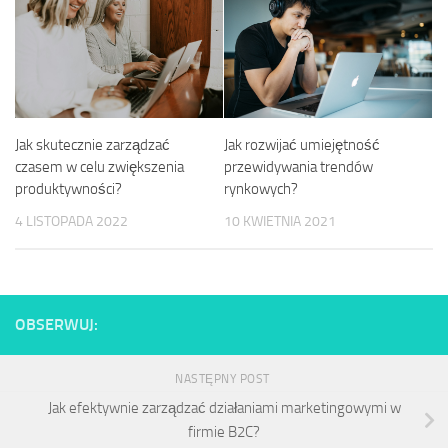
Jak skutecznie zarządzać
Jak rozwijać umiejętność
czasem w celu zwiększenia
przewidywania trendów
produktywności?
rynkowych?
4 LISTOPADA 2022
10 KWIETNIA 2021
OBSERWUJ:
NASTĘPNY POST
Jak efektywnie zarządzać działaniami marketingowymi w
firmie B2C?