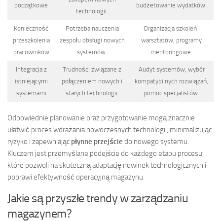
początkowe
budżetowanie wydatków.
technologii.
Konieczność
Potrzeba nauczenia
Organizacja szkoleń i
przeszkolenia
zespołu obsługi nowych
warsztatów, programy
pracowników
systemów.
mentoringowe.
Integracja z
Trudności związane z
Audyt systemów, wybór
istniejącymi
połączeniem nowych i
kompatybilnych rozwiązań,
systemami
starych technologii.
pomoc specjalistów.
Odpowiednie planowanie oraz przygotowanie mogą znacznie
ułatwić proces wdrażania nowoczesnych technologii, minimalizując
ryzyko i zapewniając
płynne przejście
do nowego systemu.
Kluczem jest przemyślane podejście do każdego etapu procesu,
które pozwoli na skuteczną adaptację nowinek technologicznych i
poprawi efektywność operacyjną magazynu.
Jakie są przyszłe trendy w zarządzaniu
magazynem?