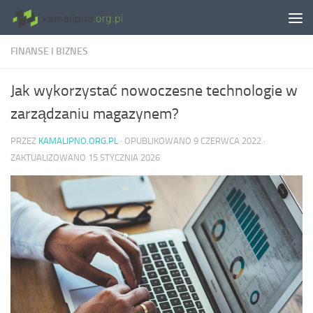
Skip to content
FINANSE I BIZNES
Jak wykorzystać nowoczesne technologie w
zarządzaniu magazynem?
PRZEZ
KAMALIPNO.ORG.PL
· OPUBLIKOWANO
9 CZERWCA 2022
·
ZAKTUALIZOWANO
15 STYCZNIA 2026