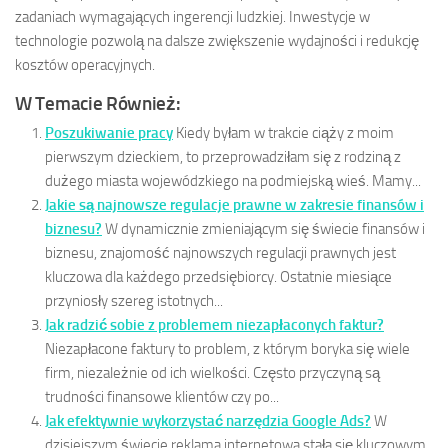
zadaniach wymagających ingerencji ludzkiej. Inwestycje w
technologie pozwolą na dalsze zwiększenie wydajności i redukcję
kosztów operacyjnych.
W Temacie Również:
Poszukiwanie pracy
Kiedy byłam w trakcie ciąży z moim
pierwszym dzieckiem, to przeprowadziłam się z rodziną z
dużego miasta wojewódzkiego na podmiejską wieś. Mamy...
Jakie są najnowsze regulacje prawne w zakresie finansów i
biznesu?
W dynamicznie zmieniającym się świecie finansów i
biznesu, znajomość najnowszych regulacji prawnych jest
kluczowa dla każdego przedsiębiorcy. Ostatnie miesiące
przyniosły szereg istotnych...
Jak radzić sobie z problemem niezapłaconych faktur?
Niezapłacone faktury to problem, z którym boryka się wiele
firm, niezależnie od ich wielkości. Często przyczyną są
trudności finansowe klientów czy po...
Jak efektywnie wykorzystać narzędzia Google Ads?
W
dzisiejszym świecie reklama internetowa stała się kluczowym