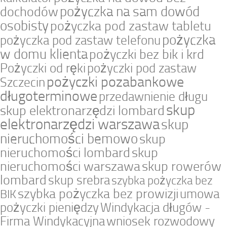
pożyczka na sam dowód
dochodów
osobisty
pożyczka pod zastaw tabletu
pożyczka
pożyczka pod zastaw telefonu
w domu klienta
pożyczki bez bik i krd
Pożyczki od ręki
pożyczki pod zastaw
pożyczki pozabankowe
Szczecin
długoterminowe
przedawnienie długu
skup
skup elektronarzędzi lombard
elektronarzędzi warszawa
skup
nieruchomości bemowo
skup
nieruchomości lombard
skup
nieruchomości warszawa
skup rowerów
lombard
skup srebra
szybka pożyczka bez
szybka pożyczka bez prowizji
umowa
BIK
pożyczki pieniędzy
Windykacja długów -
Firma Windykacyjna
wniosek rozwodowy