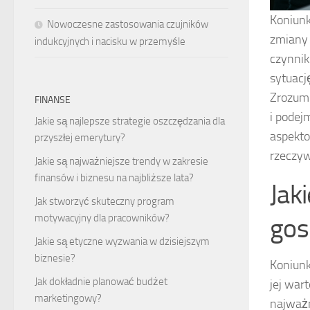
Koniunk
Nowoczesne zastosowania czujników
zmiany 
indukcyjnych i nacisku w przemyśle
czynniki
sytuacj
Zrozumi
FINANSE
i podej
Jakie są najlepsze strategie oszczędzania dla
aspekto
przyszłej emerytury?
rzeczyw
Jakie są najważniejsze trendy w zakresie
finansów i biznesu na najbliższe lata?
Jak
Jak stworzyć skuteczny program
motywacyjny dla pracowników?
gos
Jakie są etyczne wyzwania w dzisiejszym
biznesie?
Koniunk
Jak dokładnie planować budżet
jej war
marketingowy?
najważn