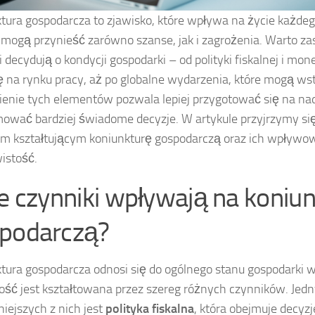
tura gospodarcza to zjawisko, które wpływa na życie każdego 
mogą przynieść zarówno szanse, jak i zagrożenia. Warto zas
 decydują o kondycji gospodarki – od polityki fiskalnej i mon
ę na rynku pracy, aż po globalne wydarzenia, które mogą ws
enie tych elementów pozwala lepiej przygotować się na n
mować bardziej świadome decyzje. W artykule przyjrzymy s
m kształtującym koniunkturę gospodarczą oraz ich wpływo
istość.
ie czynniki wpływają na koniu
podarczą?
tura gospodarcza odnosi się do ogólnego stanu gospodarki 
tość jest kształtowana przez szereg różnych czynników. Jed
iejszych z nich jest
polityka fiskalna
, która obejmuje decyz