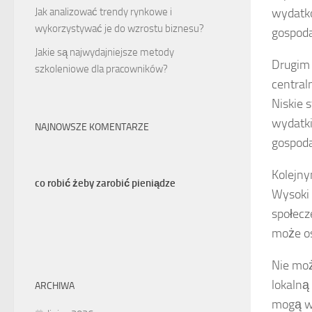
Jak analizować trendy rynkowe i
wydatkó
wykorzystywać je do wzrostu biznesu?
gospoda
Jakie są najwydajniejsze metody
Drugim 
szkoleniowe dla pracowników?
central
Niskie 
wydatki
NAJNOWSZE KOMENTARZE
gospoda
Kolejny
co robić żeby zarobić pieniądze
Wysoki 
społecz
może os
Nie mo
lokalną
ARCHIWA
mogą w 