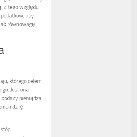
. Z tego względu
i podatków, aby
ować równowagę
a
aju, którego celem
ego. Jest ona
 podaży pieniądza
oniunkturę
 stóp