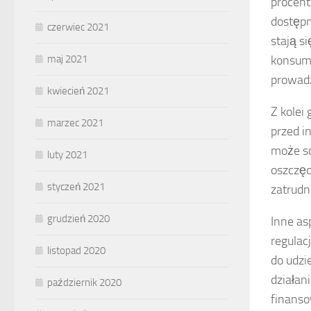
procent
dostępn
czerwiec 2021
stają s
maj 2021
konsump
prowadz
kwiecień 2021
Z kolei
marzec 2021
przed i
może s
luty 2021
oszczęd
styczeń 2021
zatrudn
grudzień 2020
Inne as
regula
listopad 2020
do udzi
działani
październik 2020
finanso