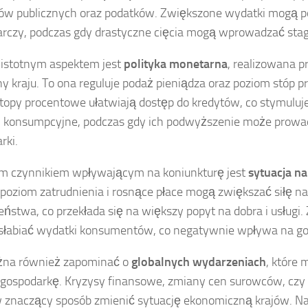
w publicznych oraz podatków. Zwiększone wydatki mogą p
rczy, podczas gdy drastyczne cięcia mogą wprowadzać stag
istotnym aspektem jest
polityka monetarna
, realizowana p
ny kraju. To ona reguluje podaż pieniądza oraz poziom stóp 
stopy procentowe ułatwiają dostęp do kredytów, co stymuluj
 konsumpcyjne, podczas gdy ich podwyższenie może prowad
rki.
m czynnikiem wpływającym na koniunkturę jest
sytuacja n
poziom zatrudnienia i rosnące płace mogą zwiększać siłę 
eństwa, co przekłada się na większy popyt na dobra i usługi. 
łabiać wydatki konsumentów, co negatywnie wpływa na go
żna również zapominać o
globalnych wydarzeniach
, które
 gospodarkę. Kryzysy finansowe, zmiany cen surowców, czy k
znaczący sposób zmienić sytuację ekonomiczną krajów. Na