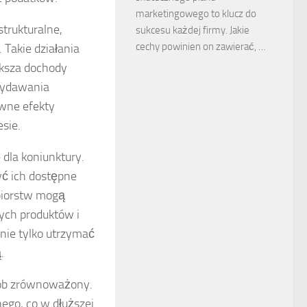
marketingowego to klucz do
trukturalne,
sukcesu każdej firmy. Jakie
cechy powinien on zawierać, …
Takie działania
ększa dochody
wydawania
ywne efekty
sie.
dla koniunktury.
yć ich dostępne
ębiorstw mogą
ych produktów i
 nie tylko utrzymać
.
sób zrównoważony.
ego, co w dłuższej