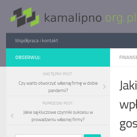
Skip to content
Współpraca i kontakt
OBSERWUJ:
FINANSE
NASTĘPNY POST
Jak
Czy warto otworzyć własną firmę w dobie
pandemii?
wpł
POPRZEDNI POST
Jakie są kluczowe czynniki sukcesu w
go
prowadzeniu własnej firmy?