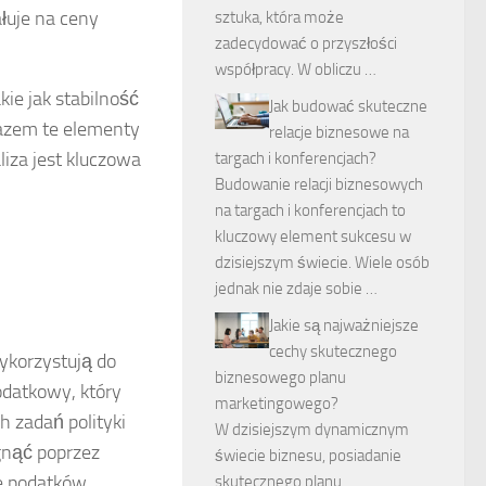
ałuje na ceny
sztuka, która może
zadecydować o przyszłości
współpracy. W obliczu …
ie jak stabilność
Jak budować skuteczne
Razem te elementy
relacje biznesowe na
iza jest kluczowa
targach i konferencjach?
Budowanie relacji biznesowych
na targach i konferencjach to
kluczowy element sukcesu w
dzisiejszym świecie. Wiele osób
jednak nie zdaje sobie …
Jakie są najważniejsze
cechy skutecznego
wykorzystują do
biznesowego planu
datkowy, który
marketingowego?
 zadań polityki
W dzisiejszym dynamicznym
gnąć poprzez
świecie biznesu, posiadanie
e podatków.
skutecznego planu