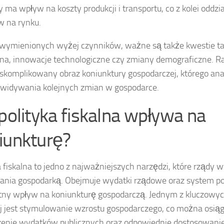
y ma wpływ na koszty produkcji i transportu, co z kolei oddzi
 na rynku.
wymienionych wyżej czynników, ważne są także kwestie tak
zna, innowacje technologiczne czy zmiany demograficzne. 
skomplikowany obraz koniunktury gospodarczej, którego anal
ewidywania kolejnych zmian w gospodarce.
 polityka fiskalna wpływa na
iunkturę?
a fiskalna to jedno z najważniejszych narzędzi, które rządy 
ania gospodarką. Obejmuje wydatki rządowe oraz system po
tny wpływ na koniunkturę gospodarczą. Jednym z kluczowych
ej jest stymulowanie wzrostu gospodarczego, co można osią
enie wydatków publicznych oraz odpowiednie dostosowani