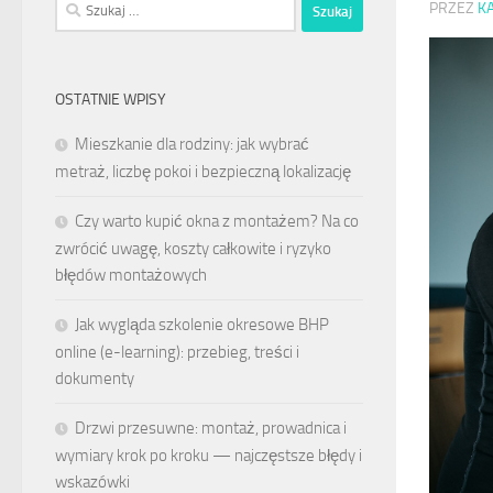
Szukaj:
PRZEZ
K
OSTATNIE WPISY
Mieszkanie dla rodziny: jak wybrać
metraż, liczbę pokoi i bezpieczną lokalizację
Czy warto kupić okna z montażem? Na co
zwrócić uwagę, koszty całkowite i ryzyko
błędów montażowych
Jak wygląda szkolenie okresowe BHP
online (e-learning): przebieg, treści i
dokumenty
Drzwi przesuwne: montaż, prowadnica i
wymiary krok po kroku — najczęstsze błędy i
wskazówki