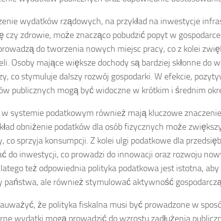
enie wydatków rządowych, na przykład na inwestycje infras
ę czy zdrowie, może znacząco pobudzić popyt w gospodarce. 
prowadzą do tworzenia nowych miejsc pracy, co z kolei zwi
li. Osoby mające większe dochody są bardziej skłonne do 
zy, co stymuluje dalszy rozwój gospodarki. W efekcie, pozyt
w publicznych mogą być widoczne w krótkim i średnim okre
w systemie podatkowym również mają kluczowe znaczenie 
kład obniżenie podatków dla osób fizycznych może zwiększ
, co sprzyja konsumpcji. Z kolei ulgi podatkowe dla przedsi
ć do inwestycji, co prowadzi do innowacji oraz rozwoju now
Dlatego też odpowiednia polityka podatkowa jest istotna, aby
 państwa, ale również stymulować aktywność gospodarczą
auważyć, że polityka fiskalna musi być prowadzone w spo
ne wydatki mogą prowadzić do wzrostu zadłużenia publiczn