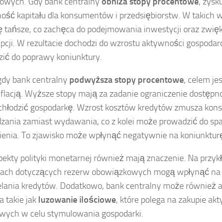
owych. Gdy bank centralny
obniża stopy procentowe
, zysk
ość kapitału dla konsumentów i przedsiębiorstw. W takich 
ię tańsze, co zachęca do podejmowania inwestycji oraz zwię
cji. W rezultacie dochodzi do wzrostu aktywności gospodarc
ić do poprawy koniunktury.
 gdy bank centralny
podwyższa stopy procentowe
, celem je
nflacją. Wyższe stopy mają za zadanie ograniczenie dostępno
chłodzić gospodarkę. Wzrost kosztów kredytów zmusza ko
zania zamiast wydawania, co z kolei może prowadzić do sp
ienia. To zjawisko może wpłynąć negatywnie na koniunktur
pekty polityki monetarnej również mają znaczenie. Na przyk
cjach dotyczących rezerw obowiązkowych mogą wpłynąć na
elania kredytów. Dodatkowo, bank centralny może również
a takie jak
luzowanie ilościowe
, które polega na zakupie a
wych w celu stymulowania gospodarki.