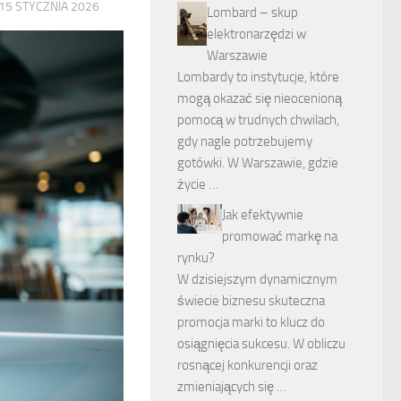
15 STYCZNIA 2026
Lombard – skup
elektronarzędzi w
Warszawie
Lombardy to instytucje, które
mogą okazać się nieocenioną
pomocą w trudnych chwilach,
gdy nagle potrzebujemy
gotówki. W Warszawie, gdzie
życie …
Jak efektywnie
promować markę na
rynku?
W dzisiejszym dynamicznym
świecie biznesu skuteczna
promocja marki to klucz do
osiągnięcia sukcesu. W obliczu
rosnącej konkurencji oraz
zmieniających się …