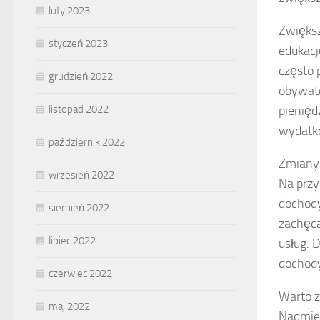
luty 2023
Zwiększ
styczeń 2023
edukacj
często 
grudzień 2022
obywate
listopad 2022
pienięd
wydatkó
październik 2022
Zmiany 
wrzesień 2022
Na przy
dochody
sierpień 2022
zachęca
lipiec 2022
usług. 
dochody
czerwiec 2022
Warto z
maj 2022
Nadmier