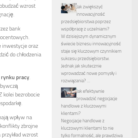
obudzać wzrost
Jak zwiększyć
nację.
innowacyjność
przedsiębiorstwa poprzez
rzez bank
współpracę z uczelniami?
W dzisiejszym dynamicznym
procentowych.
świecie biznesu innowacyjność
e inwestycje oraz
staje się kluczowym czynnikiem
zić do chłodzenia
sukcesu przedsiębiorstw.
Jednak jak skutecznie
wprowadzać nowe pomysły i
a rynku pracy
.
rozwiązania? …
nabywczą
Jak efektywnie
Z kolei bezrobocie
prowadzić negocjacje
spodarkę.
handlowe z kluczowymi
klientami?
 mają wpływ na
Negocjacje handlowe z
onflikty zbrojne
kluczowymi klientami to nie
 przykład wzrost
tylko formalność, ale prawdziwa