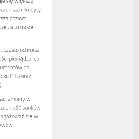
uje się większą
warunkach kredyty
ksza poziom
zej, a to może
st często ochrona
ści pieniądza, co
nsumentów do
adku PKB oraz
ę.
ład, zmiany w
 zdolność banków
 angażować się w
ktywów