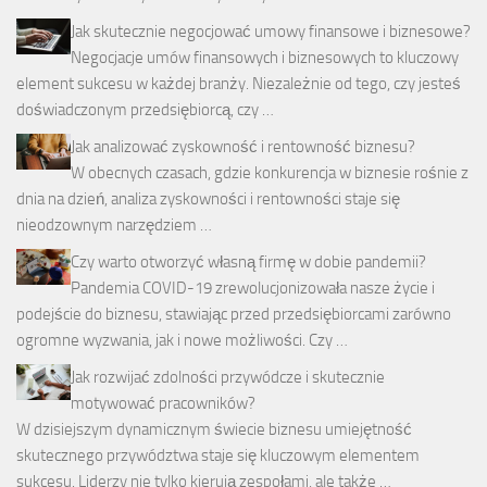
Jak skutecznie negocjować umowy finansowe i biznesowe?
Negocjacje umów finansowych i biznesowych to kluczowy
element sukcesu w każdej branży. Niezależnie od tego, czy jesteś
doświadczonym przedsiębiorcą, czy …
Jak analizować zyskowność i rentowność biznesu?
W obecnych czasach, gdzie konkurencja w biznesie rośnie z
dnia na dzień, analiza zyskowności i rentowności staje się
nieodzownym narzędziem …
Czy warto otworzyć własną firmę w dobie pandemii?
Pandemia COVID-19 zrewolucjonizowała nasze życie i
podejście do biznesu, stawiając przed przedsiębiorcami zarówno
ogromne wyzwania, jak i nowe możliwości. Czy …
Jak rozwijać zdolności przywódcze i skutecznie
motywować pracowników?
W dzisiejszym dynamicznym świecie biznesu umiejętność
skutecznego przywództwa staje się kluczowym elementem
sukcesu. Liderzy nie tylko kierują zespołami, ale także …