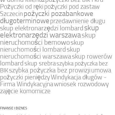
Pożyczki od ręki
pożyczki pod zastaw
pożyczki pozabankowe
Szczecin
długoterminowe
przedawnienie długu
skup
skup elektronarzędzi lombard
elektronarzędzi warszawa
skup
nieruchomości bemowo
skup
nieruchomości lombard
skup
nieruchomości warszawa
skup rowerów
lombard
skup srebra
szybka pożyczka bez
szybka pożyczka bez prowizji
umowa
BIK
pożyczki pieniędzy
Windykacja długów -
Firma Windykacyjna
wniosek rozwodowy
zajęcie komornicze
FINANSE I BIZNES