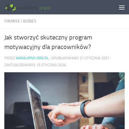
Skip to content
FINANSE I BIZNES
Jak stworzyć skuteczny program
motywacyjny dla pracowników?
PRZEZ
KAMALIPNO.ORG.PL
· OPUBLIKOWANO
21 STYCZNIA 2021
·
ZAKTUALIZOWANO
15 STYCZNIA 2026