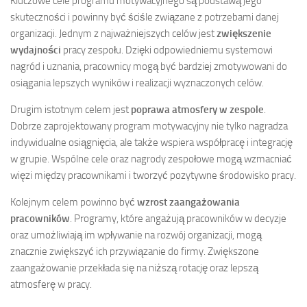
Kluczowe cele programu motywacyjnego są podstawą jego
skuteczności i powinny być ściśle związane z potrzebami danej
organizacji. Jednym z najważniejszych celów jest
zwiększenie
wydajności
pracy zespołu. Dzięki odpowiedniemu systemowi
nagród i uznania, pracownicy mogą być bardziej zmotywowani do
osiągania lepszych wyników i realizacji wyznaczonych celów.
Drugim istotnym celem jest
poprawa atmosfery w zespole
.
Dobrze zaprojektowany program motywacyjny nie tylko nagradza
indywidualne osiągnięcia, ale także wspiera współpracę i integrację
w grupie. Wspólne cele oraz nagrody zespołowe mogą wzmacniać
więzi między pracownikami i tworzyć pozytywne środowisko pracy.
Kolejnym celem powinno być
wzrost zaangażowania
pracowników
. Programy, które angażują pracowników w decyzje
oraz umożliwiają im wpływanie na rozwój organizacji, mogą
znacznie zwiększyć ich przywiązanie do firmy. Zwiększone
zaangażowanie przekłada się na niższą rotację oraz lepszą
atmosferę w pracy.