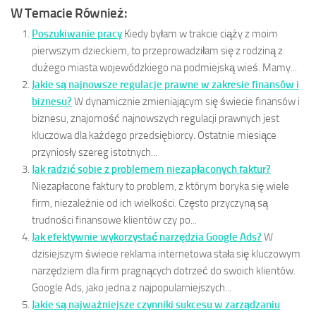
W Temacie Również:
Poszukiwanie pracy
Kiedy byłam w trakcie ciąży z moim
pierwszym dzieckiem, to przeprowadziłam się z rodziną z
dużego miasta wojewódzkiego na podmiejską wieś. Mamy...
Jakie są najnowsze regulacje prawne w zakresie finansów i
biznesu?
W dynamicznie zmieniającym się świecie finansów i
biznesu, znajomość najnowszych regulacji prawnych jest
kluczowa dla każdego przedsiębiorcy. Ostatnie miesiące
przyniosły szereg istotnych...
Jak radzić sobie z problemem niezapłaconych faktur?
Niezapłacone faktury to problem, z którym boryka się wiele
firm, niezależnie od ich wielkości. Często przyczyną są
trudności finansowe klientów czy po...
Jak efektywnie wykorzystać narzędzia Google Ads?
W
dzisiejszym świecie reklama internetowa stała się kluczowym
narzędziem dla firm pragnących dotrzeć do swoich klientów.
Google Ads, jako jedna z najpopularniejszych...
Jakie są najważniejsze czynniki sukcesu w zarządzaniu