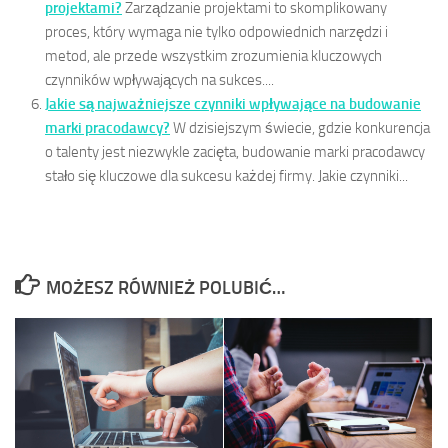
projektami?
Zarządzanie projektami to skomplikowany
proces, który wymaga nie tylko odpowiednich narzędzi i
metod, ale przede wszystkim zrozumienia kluczowych
czynników wpływających na sukces....
Jakie są najważniejsze czynniki wpływające na budowanie
marki pracodawcy?
W dzisiejszym świecie, gdzie konkurencja
o talenty jest niezwykle zacięta, budowanie marki pracodawcy
stało się kluczowe dla sukcesu każdej firmy. Jakie czynniki...
MOŻESZ RÓWNIEŻ POLUBIĆ…