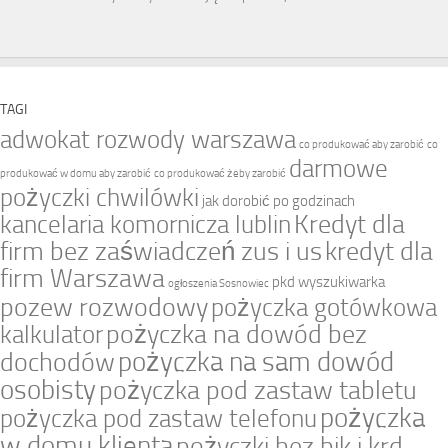
TAGI
adwokat rozwody warszawa
co produkować aby zarobić
co
darmowe
produkować w domu aby zarobić
co produkować żeby zarobić
pożyczki chwilówki
jak dorobić po godzinach
Kredyt dla
kancelaria komornicza lublin
firm bez zaświadczeń zus i us
kredyt dla
firm Warszawa
pkd wyszukiwarka
ogłoszenia Sosnowiec
pozew rozwodowy
pożyczka gotówkowa
pożyczka na dowód bez
kalkulator
pożyczka na sam dowód
dochodów
osobisty
pożyczka pod zastaw tabletu
pożyczka
pożyczka pod zastaw telefonu
w domu klienta
pożyczki bez bik i krd