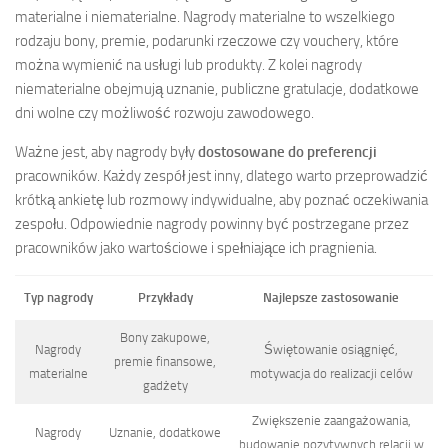
materialne i niematerialne. Nagrody materialne to wszelkiego
rodzaju bony, premie, podarunki rzeczowe czy vouchery, które
można wymienić na usługi lub produkty. Z kolei nagrody
niematerialne obejmują uznanie, publiczne gratulacje, dodatkowe
dni wolne czy możliwość rozwoju zawodowego.
Ważne jest, aby nagrody były
dostosowane do preferencji
pracowników. Każdy zespół jest inny, dlatego warto przeprowadzić
krótką ankietę lub rozmowy indywidualne, aby poznać oczekiwania
zespołu. Odpowiednie nagrody powinny być postrzegane przez
pracowników jako wartościowe i spełniające ich pragnienia.
Typ nagrody
Przykłady
Najlepsze zastosowanie
Bony zakupowe,
Nagrody
Świętowanie osiągnięć,
premie finansowe,
materialne
motywacja do realizacji celów
gadżety
Zwiększenie zaangażowania,
Nagrody
Uznanie, dodatkowe
budowanie pozytywnych relacji w