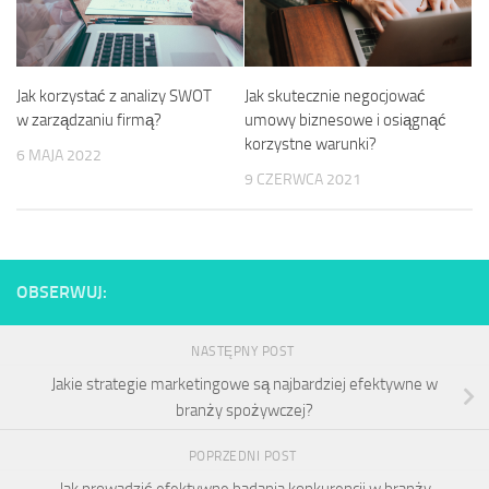
Jak skutecznie negocjować
Jak korzystać z analizy SWOT
umowy biznesowe i osiągnąć
w zarządzaniu firmą?
korzystne warunki?
6 MAJA 2022
9 CZERWCA 2021
OBSERWUJ:
NASTĘPNY POST
Jakie strategie marketingowe są najbardziej efektywne w
branży spożywczej?
POPRZEDNI POST
Jak prowadzić efektywne badania konkurencji w branży