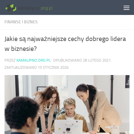
Skip to content
FINANSE I BIZNES
Jakie są najważniejsze cechy dobrego lidera
w biznesie?
PRZEZ
KAMALIPNO.ORG.PL
· OPUBLIKOWANO
28 LUTEGO 2021
·
ZAKTUALIZOWANO
15 STYCZNIA 2026