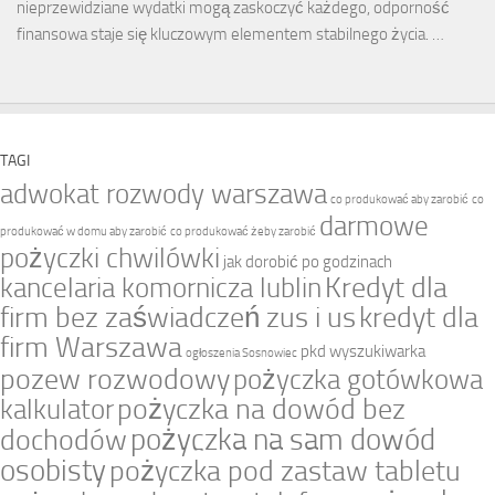
nieprzewidziane wydatki mogą zaskoczyć każdego, odporność
finansowa staje się kluczowym elementem stabilnego życia. …
TAGI
adwokat rozwody warszawa
co produkować aby zarobić
co
darmowe
produkować w domu aby zarobić
co produkować żeby zarobić
pożyczki chwilówki
jak dorobić po godzinach
Kredyt dla
kancelaria komornicza lublin
firm bez zaświadczeń zus i us
kredyt dla
firm Warszawa
pkd wyszukiwarka
ogłoszenia Sosnowiec
pozew rozwodowy
pożyczka gotówkowa
pożyczka na dowód bez
kalkulator
pożyczka na sam dowód
dochodów
osobisty
pożyczka pod zastaw tabletu