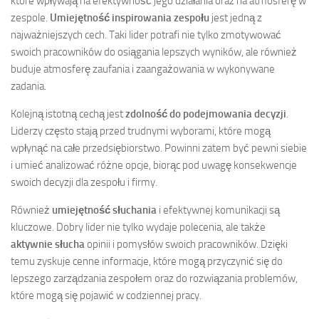
które wpływają na efektywność jego działania oraz na atmosferę w
zespole.
Umiejętność inspirowania zespołu
jest jedną z
najważniejszych cech. Taki lider potrafi nie tylko zmotywować
swoich pracowników do osiągania lepszych wyników, ale również
buduje atmosferę zaufania i zaangażowania w wykonywane
zadania.
Kolejną istotną cechą jest
zdolność do podejmowania decyzji
.
Liderzy często stają przed trudnymi wyborami, które mogą
wpłynąć na całe przedsiębiorstwo. Powinni zatem być pewni siebie
i umieć analizować różne opcje, biorąc pod uwagę konsekwencje
swoich decyzji dla zespołu i firmy.
Również
umiejętność słuchania
i efektywnej komunikacji są
kluczowe. Dobry lider nie tylko wydaje polecenia, ale także
aktywnie słucha
opinii i pomysłów swoich pracowników. Dzięki
temu zyskuje cenne informacje, które mogą przyczynić się do
lepszego zarządzania zespołem oraz do rozwiązania problemów,
które mogą się pojawić w codziennej pracy.