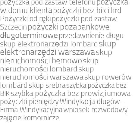
pożyczka
pożyczka pod zastaw telefonu
w domu klienta
pożyczki bez bik i krd
Pożyczki od ręki
pożyczki pod zastaw
pożyczki pozabankowe
Szczecin
długoterminowe
przedawnienie długu
skup
skup elektronarzędzi lombard
elektronarzędzi warszawa
skup
nieruchomości bemowo
skup
nieruchomości lombard
skup
nieruchomości warszawa
skup rowerów
lombard
skup srebra
szybka pożyczka bez
szybka pożyczka bez prowizji
umowa
BIK
pożyczki pieniędzy
Windykacja długów -
Firma Windykacyjna
wniosek rozwodowy
zajęcie komornicze