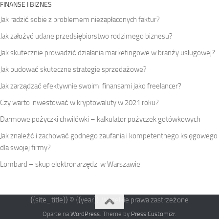
FINANSE I BIZNES
Jak radzić sobie z problemem niezapłaconych faktur?
Jak założyć udane przedsiębiorstwo rodzimego biznesu?
Jak skutecznie prowadzić działania marketingowe w branży usługowej?
Jak budować skuteczne strategie sprzedażowe?
Jak zarządzać efektywnie swoimi finansami jako freelancer?
Czy warto inwestować w kryptowaluty w 2021 roku?
Darmowe pożyczki chwilówki – kalkulator pożyczek gotówkowych
Jak znaleźć i zachować godnego zaufania i kompetentnego księgowego
dla swojej firmy?
Lombard – skup elektronarzędzi w Warszawie
{{site_title}} © {{year}}. Wszelkie prawa zastrzeżone
Oparte na
WordPress
. Theme by
Press Customizr
.