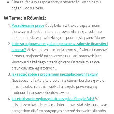
Silne zaufanie w zespole sprzyja otwartości i wspólnemu
dążeniu do sukcesu.
W Temacie Również:
Poszukiwanie pracy
Kiedy byłam w trakcie ciąży z moim
pierwszym dzieckiem, to przeprowadziłam się z rodziną z
dużego miasta wojewódzkiego na podmiejską wieś. Mamy...
Jakie są najnowsze regulacje prawne w zakresie finansów i
biznesu?
W dynamicznie zmieniającym się świecie finansów i
biznesu, znajomość najnowszych regulacji prawnych jest
kluczowa dla każdego przedsiębiorcy. Ostatnie miesiące
przyniosły szereg istotnych...
Jak radzić sobie z problemem niezapłaconych faktur?
Niezapłacone faktury to problem, z którym boryka się wiele
firm, niezależnie od ich wielkości. Często przyczyną są
trudności finansowe klientów czy po...
Jak efektywnie wykorzystać narzędzia Google Ads?
W
dzisiejszym świecie reklama internetowa stała się kluczowym
narzędziem dla firm pragnących dotrzeć do swoich klientów.