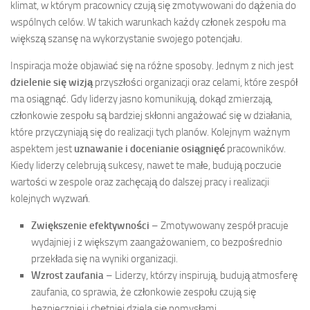
klimat, w którym pracownicy czują się zmotywowani do dążenia do
wspólnych celów. W takich warunkach każdy członek zespołu ma
większą szansę na wykorzystanie swojego potencjału.
Inspiracja może objawiać się na różne sposoby. Jednym z nich jest
dzielenie się wizją
przyszłości organizacji oraz celami, które zespół
ma osiągnąć. Gdy liderzy jasno komunikują, dokąd zmierzają,
członkowie zespołu są bardziej skłonni angażować się w działania,
które przyczyniają się do realizacji tych planów. Kolejnym ważnym
aspektem jest
uznawanie i docenianie osiągnięć
pracowników.
Kiedy liderzy celebrują sukcesy, nawet te małe, budują poczucie
wartości w zespole oraz zachęcają do dalszej pracy i realizacji
kolejnych wyzwań.
Zwiększenie efektywności
– Zmotywowany zespół pracuje
wydajniej i z większym zaangażowaniem, co bezpośrednio
przekłada się na wyniki organizacji.
Wzrost zaufania
– Liderzy, którzy inspirują, budują atmosferę
zaufania, co sprawia, że członkowie zespołu czują się
bezpieczniej i chętniej dzielą się pomysłami.