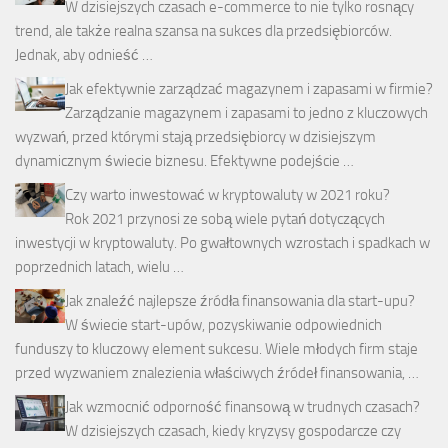
W dzisiejszych czasach e-commerce to nie tylko rosnący
trend, ale także realna szansa na sukces dla przedsiębiorców.
Jednak, aby odnieść …
Jak efektywnie zarządzać magazynem i zapasami w firmie?
Zarządzanie magazynem i zapasami to jedno z kluczowych
wyzwań, przed którymi stają przedsiębiorcy w dzisiejszym
dynamicznym świecie biznesu. Efektywne podejście …
Czy warto inwestować w kryptowaluty w 2021 roku?
Rok 2021 przynosi ze sobą wiele pytań dotyczących
inwestycji w kryptowaluty. Po gwałtownych wzrostach i spadkach w
poprzednich latach, wielu …
Jak znaleźć najlepsze źródła finansowania dla start-upu?
W świecie start-upów, pozyskiwanie odpowiednich
funduszy to kluczowy element sukcesu. Wiele młodych firm staje
przed wyzwaniem znalezienia właściwych źródeł finansowania, …
Jak wzmocnić odporność finansową w trudnych czasach?
W dzisiejszych czasach, kiedy kryzysy gospodarcze czy