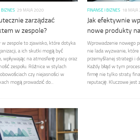
I BIZNES
29 MAJA 2020
FINANSE I BIZNES
18 MAJA
kutecznie zarządzać
Jak efektywnie w
iktem w zespole?
nowe produkty na
y w zespole to zjawisko, które dotyka
Wprowadzenie nowego pr
ganizacji, a ich skutki mogą być
nie lada wyzwanie, któr
, wpływając na atmosferę pracy oraz
przemyślanej strategii i 
ość zespołu. Różnice w stylach
Każdy błąd w tym proce
sobowościach czy niejasności w
firmę nie tylko straty fi
ach mogą prowadzić do...
reputację. Kluczowe jest z