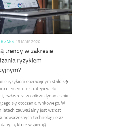
I BIZNES
15 MAJA 2020
są trendy w zakresie
dzania ryzykiem
cyjnym?
nie ryzykiem operacyjnym stało się
m elementem strategii wielu
cji, zwłaszcza w obliczu dynamicznie
ącego się otoczenia rynkowego. W
h latach zauważalny jest wzrost
a nowoczesnych technologii oraz
i danych, które wspierają