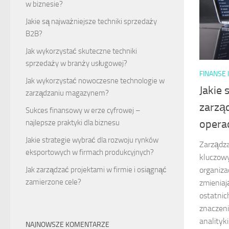
w biznesie?
Jakie są najważniejsze techniki sprzedaży
B2B?
Jak wykorzystać skuteczne techniki
sprzedaży w branży usługowej?
FINANSE 
Jak wykorzystać nowoczesne technologie w
Jakie 
zarządzaniu magazynem?
zarzą
Sukces finansowy w erze cyfrowej –
opera
najlepsze praktyki dla biznesu
Jakie strategie wybrać dla rozwoju rynków
Zarządza
eksportowych w firmach produkcyjnych?
kluczowy
organiza
Jak zarządzać projektami w firmie i osiągnąć
zamierzone cele?
zmieniaj
ostatnic
znaczeni
analityk
NAJNOWSZE KOMENTARZE