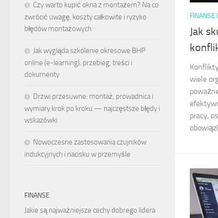
Czy warto kupić okna z montażem? Na co
FINANSE 
zwrócić uwagę, koszty całkowite i ryzyko
błędów montażowych
Jak s
konfl
Jak wygląda szkolenie okresowe BHP
online (e-learning): przebieg, treści i
Konflikt
dokumenty
wiele or
poważne
Drzwi przesuwne: montaż, prowadnica i
efektywn
wymiary krok po kroku — najczęstsze błędy i
pracy, o
wskazówki
obowiązk
Nowoczesne zastosowania czujników
indukcyjnych i nacisku w przemyśle
FINANSE
Jakie są najważniejsze cechy dobrego lidera