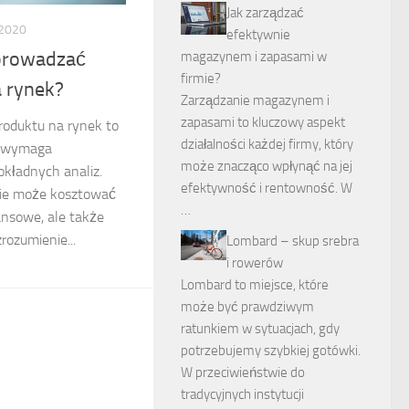
Jak zarządzać
 2020
efektywnie
prowadzać
magazynem i zapasami w
firmie?
 rynek?
Zarządzanie magazynem i
zapasami to kluczowy aspekt
oduktu na rynek to
działalności każdej firmy, który
e wymaga
może znacząco wpłynąć na jej
dokładnych analiz.
efektywność i rentowność. W
sie może kosztować
…
nansowe, ale także
rozumienie...
Lombard – skup srebra
i rowerów
Lombard to miejsce, które
może być prawdziwym
ratunkiem w sytuacjach, gdy
potrzebujemy szybkiej gotówki.
W przeciwieństwie do
tradycyjnych instytucji