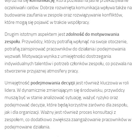
wyróżnia się
komunikację
, która pozwala na jasne przekazywanie
oczekiwań i celów. Dobrze rozwinięta komunikacja wpływa także na
budowanie zaufania w zespole oraz rozwiązywanie konfliktów,
które mogą się pojawić w trakcie współpracy.
Drugim istotnym aspektem jest
zdolność do motywowania
zespołu
. Przywódcy, którzy potrafią wpłynąć na swoje otoczenie,
potrafią zainspirować pracowników do działania i podejmowania
wyzwań. Motywacja wynika z umiejętności dostrzegania
indywidualnych talentów i potrzeb członków zespołu, co pozwala na
stworzenie przyjaznej atmosfery pracy.
Umiejętność
podejmowania decyzji
jest również kluczowa w roli
lidera. W dynamicznie zmieniającym się środowisku, przywódcy
muszą być w stanie analizować sytuację, ważyć ryzyko oraz
podejmować decyzje, które będą korzystne zarówno dla zespołu,
jak i dla organizacji. Ważny jest również proces konsultacji z
zespołem, co dodatkowo zwiększa zaangażowanie pracowników w
podejmowane działania.