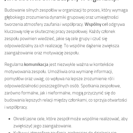
Budowanie silnych zespołów w organizacji to proces, który wymaga
głębokiego zrozumienia dynamiki grupowej oraz umiejętności
tworzenia atmosfery zaufania i współpracy.
Wspólny cel
odgrywa
kluczową rolę w skutecznej pracy zespołowej. Każdy członek
zespołu powinien wiedzieć, jakie są cele grupy i czuć się
odpowiedzialny za ich realizację. To wspólne dążenie zwiększa
zaangażowanie oraz motywację zespołu.
Regularna
komunikacja
jest niezwykle ważna w kontekście
motywowania zespołu. Umożliwia ona wymianę informacji,
pomysłów oraz uwag, co wpływa na lepsze zrozumienie ról i
odpowiedzialności poszczególnych osób. Spotkania zespołowe,
zarówno formalne, jak i nieformalne, mogą przyczynić się do
budowania lepszych relacji między członkami, co sprzyja otwartości
i współpracy.
Określ jasne cele, które zespół może wspólnie realizować, aby
zwiększyć jego zaangażowanie.
Kultywuj atmosferę zaufania, zachęcając do dzielenia się