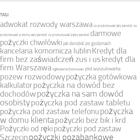
TAGI
adwokat rozwody warszawa
co produkować aby zarobić
co
darmowe
produkować w domu aby zarobić
co produkować żeby zarobić
pożyczki chwilówki
jak dorobić po godzinach
Kredyt dla
kancelaria komornicza lublin
firm bez zaświadczeń zus i us
kredyt dla
firm Warszawa
pkd wyszukiwarka
ogłoszenia Sosnowiec
pozew rozwodowy
pożyczka gotówkowa
pożyczka na dowód bez
kalkulator
pożyczka na sam dowód
dochodów
osobisty
pożyczka pod zastaw tabletu
pożyczka
pożyczka pod zastaw telefonu
w domu klienta
pożyczki bez bik i krd
Pożyczki od ręki
pożyczki pod zastaw
pożyczki pozabankowe
Szczecin