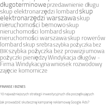
długoterminowe
przedawnienie długu
skup
skup elektronarzędzi lombard
elektronarzędzi warszawa
skup
nieruchomości bemowo
skup
nieruchomości lombard
skup
nieruchomości warszawa
skup rowerów
lombard
skup srebra
szybka pożyczka bez
szybka pożyczka bez prowizji
umowa
BIK
pożyczki pieniędzy
Windykacja długów -
Firma Windykacyjna
wniosek rozwodowy
zajęcie komornicze
FINANSE I BIZNES
10 najważniejszych strategii inwestycyjnych dla początkujących
Jak prowadzić skuteczną kampanię reklamową Google Ads?