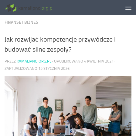
Skip to content
FINANSE I BIZNES
Jak rozwijać kompetencje przywódcze i
budować silne zespoły?
PRZEZ
KAMALIPNO.ORG.PL
· OPUBLIKOWANO
4 KWIETNIA 2021
·
ZAKTUALIZOWANO
15 STYCZNIA 2026