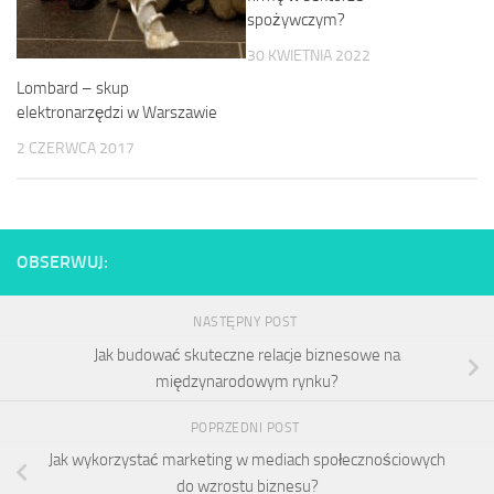
spożywczym?
30 KWIETNIA 2022
Lombard – skup
elektronarzędzi w Warszawie
2 CZERWCA 2017
OBSERWUJ:
NASTĘPNY POST
Jak budować skuteczne relacje biznesowe na
międzynarodowym rynku?
POPRZEDNI POST
Jak wykorzystać marketing w mediach społecznościowych
do wzrostu biznesu?