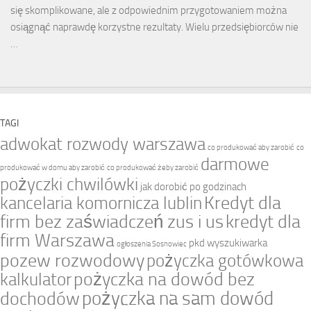
się skomplikowane, ale z odpowiednim przygotowaniem można
osiągnąć naprawdę korzystne rezultaty. Wielu przedsiębiorców nie
…
TAGI
adwokat rozwody warszawa
co produkować aby zarobić
co
darmowe
produkować w domu aby zarobić
co produkować żeby zarobić
pożyczki chwilówki
jak dorobić po godzinach
Kredyt dla
kancelaria komornicza lublin
firm bez zaświadczeń zus i us
kredyt dla
firm Warszawa
pkd wyszukiwarka
ogłoszenia Sosnowiec
pozew rozwodowy
pożyczka gotówkowa
pożyczka na dowód bez
kalkulator
pożyczka na sam dowód
dochodów