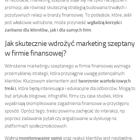
W rezultacie, marketing szeptany staje się nie tylko narzędziem
promocji, ale również skuteczną strategią budowania trwałych i
pozytywnych relacji w branży finansowej. To podejście, które, jeśli
jest właściwie wdrożone, może przynieść
wgładzą korzyści
zarówno dla klientów, jak i dla samych firm
.
Jak skutecznie wdrożyć marketing szeptany
w firmie finansowej?
Wdrożenie marketingu szeptanego w firmie finansowej wymaga
przemyślanej strategii, która przyciągnie uwagę potencjalnych
klientów. Kluczowym elementem jest
tworzenie wartościowych
treści
, które będą interesujące i edukacyjne dla odbiorców. Mogą to
być artykuły blogowe, infografiki, filmy czy case studies, które
wyjaśniają skomplikowane zagadnienia finansowe w przystępny
sposób. Oprócz tego, treści powinny zachęcać do interakcji, np.
poprzez zadawanie pytań czy angażowanie w dyskusję na
platformach społecznościowych.
Waḥna
monitorowanie opinii
oraz reakcji klientów jest niezbędne,