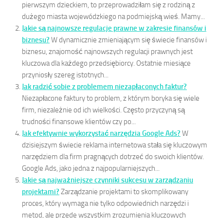
pierwszym dzieckiem, to przeprowadziłam się z rodziną z
dużego miasta wojewódzkiego na podmiejską wieś. Mamy...
Jakie są najnowsze regulacje prawne w zakresie finansów i
biznesu?
W dynamicznie zmieniającym się świecie finansów i
biznesu, znajomość najnowszych regulacji prawnych jest
kluczowa dla każdego przedsiębiorcy. Ostatnie miesiące
przyniosły szereg istotnych...
Jak radzić sobie z problemem niezapłaconych faktur?
Niezapłacone faktury to problem, z którym boryka się wiele
firm, niezależnie od ich wielkości. Często przyczyną są
trudności finansowe klientów czy po...
Jak efektywnie wykorzystać narzędzia Google Ads?
W
dzisiejszym świecie reklama internetowa stała się kluczowym
narzędziem dla firm pragnących dotrzeć do swoich klientów.
Google Ads, jako jedna z najpopularniejszych...
Jakie są najważniejsze czynniki sukcesu w zarządzaniu
projektami?
Zarządzanie projektami to skomplikowany
proces, który wymaga nie tylko odpowiednich narzędzi i
metod, ale przede wszystkim zrozumienia kluczowych