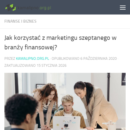
Skip to content
FINANSE I BIZNES
Jak korzystać z marketingu szeptanego w
branży finansowej?
PRZEZ
KAMALIPNO.ORG.PL
· OPUBLIKOWANO
6 PAŹDZIERNIKA 2020
·
ZAKTUALIZOWANO
15 STYCZNIA 2026