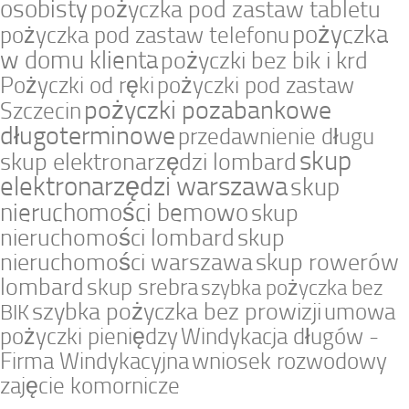
osobisty
pożyczka pod zastaw tabletu
pożyczka
pożyczka pod zastaw telefonu
w domu klienta
pożyczki bez bik i krd
Pożyczki od ręki
pożyczki pod zastaw
pożyczki pozabankowe
Szczecin
długoterminowe
przedawnienie długu
skup
skup elektronarzędzi lombard
elektronarzędzi warszawa
skup
nieruchomości bemowo
skup
nieruchomości lombard
skup
nieruchomości warszawa
skup rowerów
lombard
skup srebra
szybka pożyczka bez
szybka pożyczka bez prowizji
umowa
BIK
pożyczki pieniędzy
Windykacja długów -
Firma Windykacyjna
wniosek rozwodowy
zajęcie komornicze