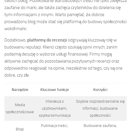
swoich usług. Publikowanie wartościowych treści nie tylko zwiększa
zaufanie do marki, ale także zachęca czytelników do dzielenia się
tymi informacjami z innymi. Warto pamiętać, że dobrze
prowadzony blog może stać się platformą do budowy społeczności
wokół marki.
Dodatkowo,
platformy do recenzji
odgrywają kluczową rolę w
budowaniu reputacji. Klienci często szukają opinii innych, zanim
podejmą decyzję o wyborze usługi finansowej. Firmy mogą
aktywnie zachęcać do pozostawiania pozytywnych recenzji oraz
odpowiednio reagować na opinie, niezależnie od tego, czy są one
dobre, czy złe.
Narzędzie
Kluczowe funkcje
Korzyści
Interakcja z
Szybkie rozprzestrzenianie się
Media
użytkownikami,
informacji, budowanie
społecznościowe
szybka komunikacja
społeczności
Publikacja treści,
Budowanie zaufania,
Blogi