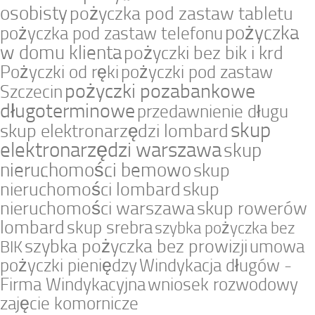
osobisty
pożyczka pod zastaw tabletu
pożyczka
pożyczka pod zastaw telefonu
w domu klienta
pożyczki bez bik i krd
Pożyczki od ręki
pożyczki pod zastaw
pożyczki pozabankowe
Szczecin
długoterminowe
przedawnienie długu
skup
skup elektronarzędzi lombard
elektronarzędzi warszawa
skup
nieruchomości bemowo
skup
nieruchomości lombard
skup
nieruchomości warszawa
skup rowerów
lombard
skup srebra
szybka pożyczka bez
szybka pożyczka bez prowizji
umowa
BIK
pożyczki pieniędzy
Windykacja długów -
Firma Windykacyjna
wniosek rozwodowy
zajęcie komornicze