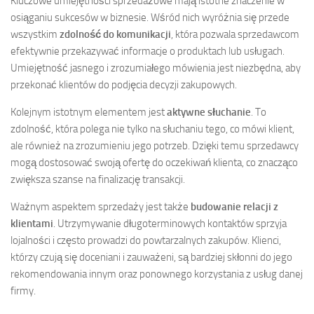
Kluczowe umiejętności sprzedażowe mają istotne znaczenie w
osiąganiu sukcesów w biznesie. Wśród nich wyróżnia się przede
wszystkim
zdolność do komunikacji
, która pozwala sprzedawcom
efektywnie przekazywać informacje o produktach lub usługach.
Umiejętność jasnego i zrozumiałego mówienia jest niezbędna, aby
przekonać klientów do podjęcia decyzji zakupowych.
Kolejnym istotnym elementem jest
aktywne słuchanie
. To
zdolność, która polega nie tylko na słuchaniu tego, co mówi klient,
ale również na zrozumieniu jego potrzeb. Dzięki temu sprzedawcy
mogą dostosować swoją ofertę do oczekiwań klienta, co znacząco
zwiększa szanse na finalizację transakcji.
Ważnym aspektem sprzedaży jest także
budowanie relacji z
klientami
. Utrzymywanie długoterminowych kontaktów sprzyja
lojalności i często prowadzi do powtarzalnych zakupów. Klienci,
którzy czują się doceniani i zauważeni, są bardziej skłonni do jego
rekomendowania innym oraz ponownego korzystania z usług danej
firmy.