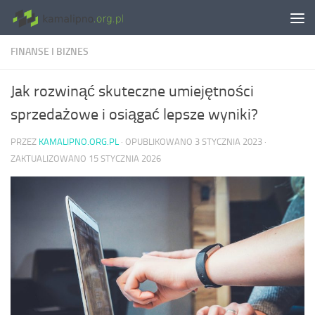
Skip to content
FINANSE I BIZNES
Jak rozwinąć skuteczne umiejętności
sprzedażowe i osiągać lepsze wyniki?
PRZEZ
KAMALIPNO.ORG.PL
· OPUBLIKOWANO
3 STYCZNIA 2023
·
ZAKTUALIZOWANO
15 STYCZNIA 2026