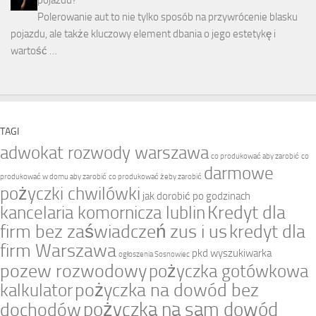
pojazdu?
Polerowanie aut to nie tylko sposób na przywrócenie blasku
pojazdu, ale także kluczowy element dbania o jego estetykę i
wartość …
TAGI
adwokat rozwody warszawa
co produkować aby zarobić
co
darmowe
produkować w domu aby zarobić
co produkować żeby zarobić
pożyczki chwilówki
jak dorobić po godzinach
Kredyt dla
kancelaria komornicza lublin
firm bez zaświadczeń zus i us
kredyt dla
firm Warszawa
pkd wyszukiwarka
ogłoszenia Sosnowiec
pozew rozwodowy
pożyczka gotówkowa
pożyczka na dowód bez
kalkulator
pożyczka na sam dowód
dochodów