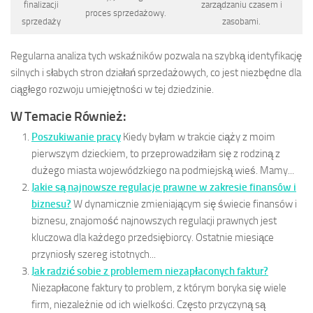
finalizacji
zarządzaniu czasem i
proces sprzedażowy.
sprzedaży
zasobami.
Regularna analiza tych wskaźników pozwala na szybką identyfikację
silnych i słabych stron działań sprzedażowych, co jest niezbędne dla
ciągłego rozwoju umiejętności w tej dziedzinie.
W Temacie Również:
Poszukiwanie pracy
Kiedy byłam w trakcie ciąży z moim
pierwszym dzieckiem, to przeprowadziłam się z rodziną z
dużego miasta wojewódzkiego na podmiejską wieś. Mamy...
Jakie są najnowsze regulacje prawne w zakresie finansów i
biznesu?
W dynamicznie zmieniającym się świecie finansów i
biznesu, znajomość najnowszych regulacji prawnych jest
kluczowa dla każdego przedsiębiorcy. Ostatnie miesiące
przyniosły szereg istotnych...
Jak radzić sobie z problemem niezapłaconych faktur?
Niezapłacone faktury to problem, z którym boryka się wiele
firm, niezależnie od ich wielkości. Często przyczyną są