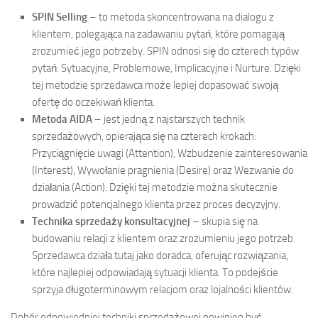
SPIN Selling
– to metoda skoncentrowana na dialogu z
klientem, polegająca na zadawaniu pytań, które pomagają
zrozumieć jego potrzeby. SPIN odnosi się do czterech typów
pytań: Sytuacyjne, Problemowe, Implicacyjne i Nurture. Dzięki
tej metodzie sprzedawca może lepiej dopasować swoją
ofertę do oczekiwań klienta.
Metoda AIDA
– jest jedną z najstarszych technik
sprzedażowych, opierająca się na czterech krokach:
Przyciągnięcie uwagi (Attention), Wzbudzenie zainteresowania
(Interest), Wywołanie pragnienia (Desire) oraz Wezwanie do
działania (Action). Dzięki tej metodzie można skutecznie
prowadzić potencjalnego klienta przez proces decyzyjny.
Technika sprzedaży konsultacyjnej
– skupia się na
budowaniu relacji z klientem oraz zrozumieniu jego potrzeb.
Sprzedawca działa tutaj jako doradca, oferując rozwiązania,
które najlepiej odpowiadają sytuacji klienta. To podejście
sprzyja długoterminowym relacjom oraz lojalności klientów.
Dobór odpowiedniej techniki sprzedażowej powinien być