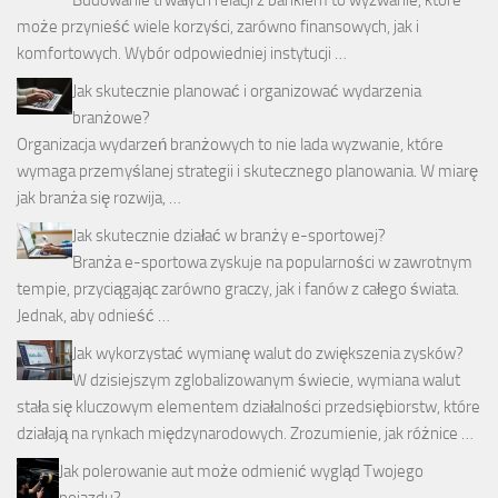
Budowanie trwałych relacji z bankiem to wyzwanie, które
może przynieść wiele korzyści, zarówno finansowych, jak i
komfortowych. Wybór odpowiedniej instytucji …
Jak skutecznie planować i organizować wydarzenia
branżowe?
Organizacja wydarzeń branżowych to nie lada wyzwanie, które
wymaga przemyślanej strategii i skutecznego planowania. W miarę
jak branża się rozwija, …
Jak skutecznie działać w branży e-sportowej?
Branża e-sportowa zyskuje na popularności w zawrotnym
tempie, przyciągając zarówno graczy, jak i fanów z całego świata.
Jednak, aby odnieść …
Jak wykorzystać wymianę walut do zwiększenia zysków?
W dzisiejszym zglobalizowanym świecie, wymiana walut
stała się kluczowym elementem działalności przedsiębiorstw, które
działają na rynkach międzynarodowych. Zrozumienie, jak różnice …
Jak polerowanie aut może odmienić wygląd Twojego