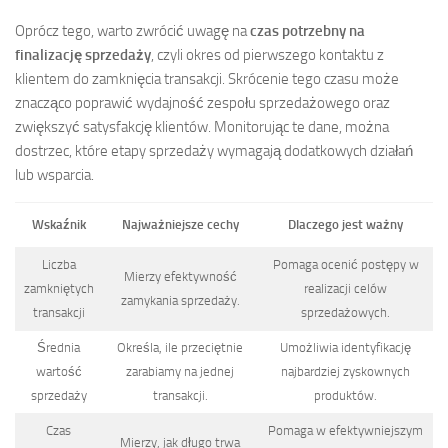
Oprócz tego, warto zwrócić uwagę na
czas potrzebny na
finalizację sprzedaży
, czyli okres od pierwszego kontaktu z
klientem do zamknięcia transakcji. Skrócenie tego czasu może
znacząco poprawić wydajność zespołu sprzedażowego oraz
zwiększyć satysfakcję klientów. Monitorując te dane, można
dostrzec, które etapy sprzedaży wymagają dodatkowych działań
lub wsparcia.
Wskaźnik
Najważniejsze cechy
Dlaczego jest ważny
Liczba
Pomaga ocenić postępy w
Mierzy efektywność
zamkniętych
realizacji celów
zamykania sprzedaży.
transakcji
sprzedażowych.
Średnia
Określa, ile przeciętnie
Umożliwia identyfikację
wartość
zarabiamy na jednej
najbardziej zyskownych
sprzedaży
transakcji.
produktów.
Czas
Pomaga w efektywniejszym
Mierzy, jak długo trwa