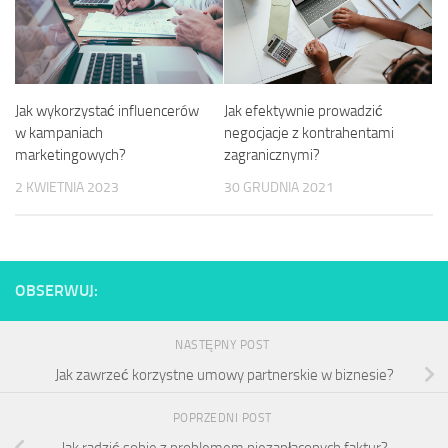
Jak efektywnie prowadzić
Jak wykorzystać influencerów
negocjacje z kontrahentami
w kampaniach
zagranicznymi?
marketingowych?
30 GRUDNIA 2021
2 KWIETNIA 2023
OBSERWUJ:
NASTĘPNY POST
Jak zawrzeć korzystne umowy partnerskie w biznesie?
POPRZEDNI POST