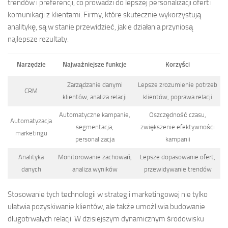
trendów i preferencji, co prowadzi do lepszej personalizacji ofert i
komunikacji z klientami. Firmy, które skutecznie wykorzystują
analitykę, są w stanie przewidzieć, jakie działania przyniosą
najlepsze rezultaty.
Narzędzie
Najważniejsze funkcje
Korzyści
Zarządzanie danymi
Lepsze zrozumienie potrzeb
CRM
klientów, analiza relacji
klientów, poprawa relacji
Automatyczne kampanie,
Oszczędność czasu,
Automatyzacja
segmentacja,
zwiększenie efektywności
marketingu
personalizacja
kampanii
Analityka
Monitorowanie zachowań,
Lepsze dopasowanie ofert,
danych
analiza wyników
przewidywanie trendów
Stosowanie tych technologii w strategii marketingowej nie tylko
ułatwia pozyskiwanie klientów, ale także umożliwia budowanie
długotrwałych relacji. W dzisiejszym dynamicznym środowisku