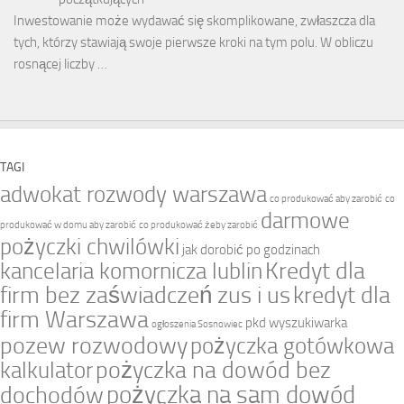
Inwestowanie może wydawać się skomplikowane, zwłaszcza dla
tych, którzy stawiają swoje pierwsze kroki na tym polu. W obliczu
rosnącej liczby …
TAGI
adwokat rozwody warszawa
co produkować aby zarobić
co
darmowe
produkować w domu aby zarobić
co produkować żeby zarobić
pożyczki chwilówki
jak dorobić po godzinach
Kredyt dla
kancelaria komornicza lublin
firm bez zaświadczeń zus i us
kredyt dla
firm Warszawa
pkd wyszukiwarka
ogłoszenia Sosnowiec
pozew rozwodowy
pożyczka gotówkowa
pożyczka na dowód bez
kalkulator
pożyczka na sam dowód
dochodów