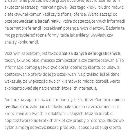
Zrozumienie potrzeb swojej grupy docelowej jest fundamentem
skutecznej strategii marketingowej. Bez tego kroku, trudno mówić
o efektywnej komunikacji czy trafionej ofercie. Warto zacząć od
przeprowadzania badań rynku
, które dostarczą cennych informacji
na temat preferencji i oczekiwań potencjalnych klientów. Badania te
mogą przybierać różne formy, takie jak ankiety, wywiady czy
analizy konkurencji.
Ważnym aspektem jest także
analiza danych demograficznych
,
takich jak wiek, płeć, miejsce zamieszkania czy zainteresowania. Te
informacje pomogą stworzyć obraz idealnego klienta, co ułatwia
dostosowanie oferty do jego oczekiwań. Na przykład, jeżeli dane
wskazują, że większość twoich klientów to młodzi dorośli, warto
skoncentrować się na trendach, które ich interesują.
Nie można zapominać o opinii obecnych klientów. Zbieranie
opinii i
feedbacku
po zakupach to doskonały sposób na zrozumienie, co
klienci myślą o twoich produktach i usługach. Można to robić
poprzez tworzenie krótkich ankiet czy prośby o recenzje. Kluczowe
pytania mogą dotyczyć jakości produktu, sposobu obsługi klienta