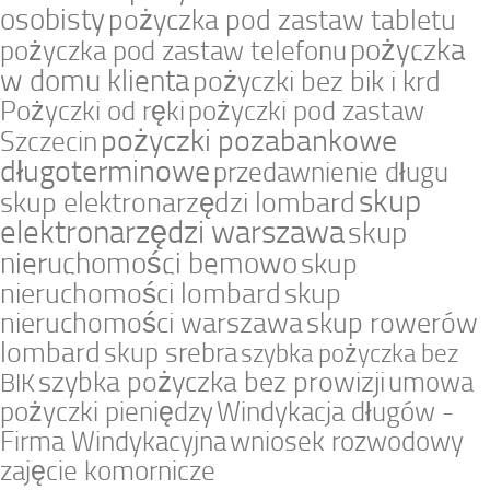
osobisty
pożyczka pod zastaw tabletu
pożyczka
pożyczka pod zastaw telefonu
w domu klienta
pożyczki bez bik i krd
Pożyczki od ręki
pożyczki pod zastaw
pożyczki pozabankowe
Szczecin
długoterminowe
przedawnienie długu
skup
skup elektronarzędzi lombard
elektronarzędzi warszawa
skup
nieruchomości bemowo
skup
nieruchomości lombard
skup
nieruchomości warszawa
skup rowerów
lombard
skup srebra
szybka pożyczka bez
szybka pożyczka bez prowizji
umowa
BIK
pożyczki pieniędzy
Windykacja długów -
Firma Windykacyjna
wniosek rozwodowy
zajęcie komornicze