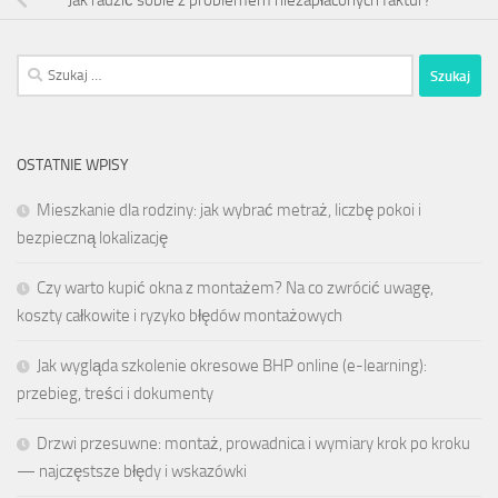
Jak radzić sobie z problemem niezapłaconych faktur?
Szukaj:
OSTATNIE WPISY
Mieszkanie dla rodziny: jak wybrać metraż, liczbę pokoi i
bezpieczną lokalizację
Czy warto kupić okna z montażem? Na co zwrócić uwagę,
koszty całkowite i ryzyko błędów montażowych
Jak wygląda szkolenie okresowe BHP online (e-learning):
przebieg, treści i dokumenty
Drzwi przesuwne: montaż, prowadnica i wymiary krok po kroku
— najczęstsze błędy i wskazówki