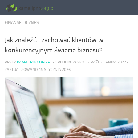
Skip to content
FINANSE I BIZNES
Jak znaleźć i zachować klientów w
konkurencyjnym świecie biznesu?
PRZEZ
KAMALIPNO.ORG.PL
· OPUBLIKOWANO
17 PAŹDZIERNIKA 2022
·
ZAKTUALIZOWANO
15 STYCZNIA 2026