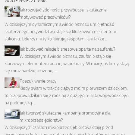
WARTE PRZECZYTANIA
Jak rozwijać zdolności przywódcze i skutecznie
motywować pracowników?
W dzisiejszym dynamicznym świecie biznesu umiejętność
skutecznego przywództwa staje się kluczowym elementem
sukcesu. Liderzy nie tylko kierują zespołami, ale także …
Jak budować relacje biznesowe oparte na zaufaniu?
W dzisiejszym świecie biznesu, zaufanie staje się
kluczowym elementem udanej współpracy. W miarę jak firmy stają
się coraz bardziej złożone, …
Poszukiwanie pracy
Kiedy byłam w trakcie ciąży z moim pierwszym dzieckiem,
to przeprowadziłam się z rodziną z dużego miasta wojewódzkiego
na podmiejską …
Jak tworzyć skuteczne kampanie promocyjne dla
mikroprzedsiębiorstw?
W dzisiejszych czasach mikroprzedsiębiorstwa stają przed
wyzwaniem skutecznego dotarcia do swoich klientów w gąszczu