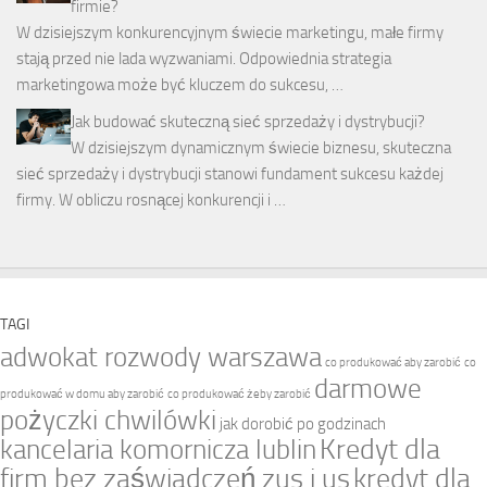
firmie?
W dzisiejszym konkurencyjnym świecie marketingu, małe firmy
stają przed nie lada wyzwaniami. Odpowiednia strategia
marketingowa może być kluczem do sukcesu, …
Jak budować skuteczną sieć sprzedaży i dystrybucji?
W dzisiejszym dynamicznym świecie biznesu, skuteczna
sieć sprzedaży i dystrybucji stanowi fundament sukcesu każdej
firmy. W obliczu rosnącej konkurencji i …
TAGI
adwokat rozwody warszawa
co produkować aby zarobić
co
darmowe
produkować w domu aby zarobić
co produkować żeby zarobić
pożyczki chwilówki
jak dorobić po godzinach
Kredyt dla
kancelaria komornicza lublin
firm bez zaświadczeń zus i us
kredyt dla