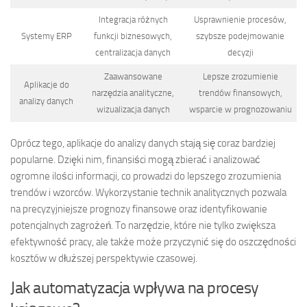
Integracja różnych
Usprawnienie procesów,
Systemy ERP
funkcji biznesowych,
szybsze podejmowanie
centralizacja danych
decyzji
Zaawansowane
Lepsze zrozumienie
Aplikacje do
narzędzia analityczne,
trendów finansowych,
analizy danych
wizualizacja danych
wsparcie w prognozowaniu
Oprócz tego, aplikacje do analizy danych stają się coraz bardziej
popularne. Dzięki nim, finansiści mogą zbierać i analizować
ogromne ilości informacji, co prowadzi do lepszego zrozumienia
trendów i wzorców. Wykorzystanie technik analitycznych pozwala
na precyzyjniejsze prognozy finansowe oraz identyfikowanie
potencjalnych zagrożeń. To narzędzie, które nie tylko zwiększa
efektywność pracy, ale także może przyczynić się do oszczędności
kosztów w dłuższej perspektywie czasowej.
Jak automatyzacja wpływa na procesy