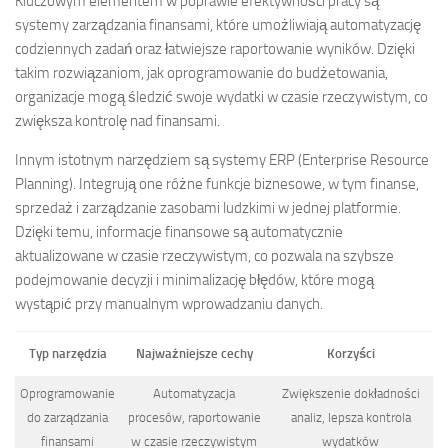
Kluczowym elementem w poprawie efektywności pracy są
systemy zarządzania finansami, które umożliwiają automatyzację
codziennych zadań oraz łatwiejsze raportowanie wyników. Dzięki
takim rozwiązaniom, jak oprogramowanie do budżetowania,
organizacje mogą śledzić swoje wydatki w czasie rzeczywistym, co
zwiększa kontrolę nad finansami.
Innym istotnym narzędziem są systemy ERP (Enterprise Resource
Planning). Integrują one różne funkcje biznesowe, w tym finanse,
sprzedaż i zarządzanie zasobami ludzkimi w jednej platformie.
Dzięki temu, informacje finansowe są automatycznie
aktualizowane w czasie rzeczywistym, co pozwala na szybsze
podejmowanie decyzji i minimalizację błędów, które mogą
wystąpić przy manualnym wprowadzaniu danych.
Typ narzędzia
Najważniejsze cechy
Korzyści
Oprogramowanie
Automatyzacja
Zwiększenie dokładności
do zarządzania
procesów, raportowanie
analiz, lepsza kontrola
finansami
w czasie rzeczywistym
wydatków