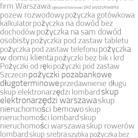
firm Warszawa
pkd wyszukiwarka
ogłoszenia Sosnowiec
pozew rozwodowy
pożyczka gotówkowa
pożyczka na dowód bez
kalkulator
pożyczka na sam dowód
dochodów
osobisty
pożyczka pod zastaw tabletu
pożyczka
pożyczka pod zastaw telefonu
w domu klienta
pożyczki bez bik i krd
Pożyczki od ręki
pożyczki pod zastaw
pożyczki pozabankowe
Szczecin
długoterminowe
przedawnienie długu
skup
skup elektronarzędzi lombard
elektronarzędzi warszawa
skup
nieruchomości bemowo
skup
nieruchomości lombard
skup
nieruchomości warszawa
skup rowerów
lombard
skup srebra
szybka pożyczka bez