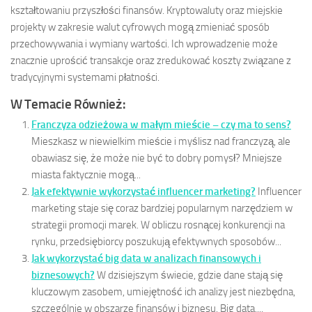
kształtowaniu przyszłości finansów. Kryptowaluty oraz miejskie
projekty w zakresie walut cyfrowych mogą zmieniać sposób
przechowywania i wymiany wartości. Ich wprowadzenie może
znacznie uprościć transakcje oraz zredukować koszty związane z
tradycyjnymi systemami płatności.
W Temacie Również:
Franczyza odzieżowa w małym mieście – czy ma to sens?
Mieszkasz w niewielkim mieście i myślisz nad franczyzą, ale
obawiasz się, że może nie być to dobry pomysł? Mniejsze
miasta faktycznie mogą...
Jak efektywnie wykorzystać influencer marketing?
Influencer
marketing staje się coraz bardziej popularnym narzędziem w
strategii promocji marek. W obliczu rosnącej konkurencji na
rynku, przedsiębiorcy poszukują efektywnych sposobów...
Jak wykorzystać big data w analizach finansowych i
biznesowych?
W dzisiejszym świecie, gdzie dane stają się
kluczowym zasobem, umiejętność ich analizy jest niezbędna,
szczególnie w obszarze finansów i biznesu. Big data,...