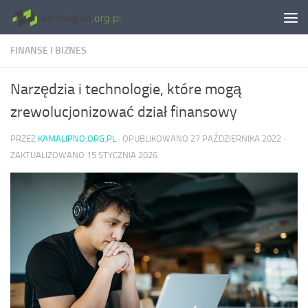
Skip to content
FINANSE I BIZNES
Narzędzia i technologie, które mogą
zrewolucjonizować dział finansowy
PRZEZ
KAMALIPNO.ORG.PL
· OPUBLIKOWANO
27 PAŹDZIERNIKA 2022
·
ZAKTUALIZOWANO
15 STYCZNIA 2026