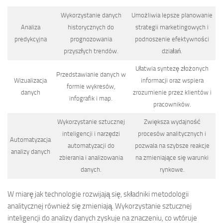
Wykorzystanie danych
Umożliwia lepsze planowanie
Analiza
historycznych do
strategii marketingowych i
predykcyjna
prognozowania
podnoszenie efektywności
przyszłych trendów.
działań.
Ułatwia syntezę złożonych
Przedstawianie danych w
Wizualizacja
informacji oraz wspiera
formie wykresów,
danych
zrozumienie przez klientów i
infografik i map.
pracowników.
Wykorzystanie sztucznej
Zwiększa wydajność
inteligencji i narzędzi
procesów analitycznych i
Automatyzacja
automatyzacji do
pozwala na szybsze reakcje
analizy danych
zbierania i analizowania
na zmieniające się warunki
danych.
rynkowe.
W miarę jak technologie rozwijają się, składniki metodologii
analitycznej również się zmieniają. Wykorzystanie sztucznej
inteligencji do analizy danych zyskuje na znaczeniu, co wtóruje