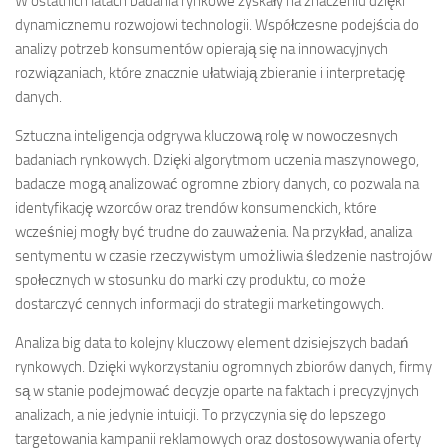
W ostatnich latach badania rynkowe zyskały na znaczeniu dzięki
dynamicznemu rozwojowi technologii. Współczesne podejścia do
analizy potrzeb konsumentów opierają się na innowacyjnych
rozwiązaniach, które znacznie ułatwiają zbieranie i interpretację
danych.
Sztuczna inteligencja odgrywa kluczową rolę w nowoczesnych
badaniach rynkowych. Dzięki algorytmom uczenia maszynowego,
badacze mogą analizować ogromne zbiory danych, co pozwala na
identyfikację wzorców oraz trendów konsumenckich, które
wcześniej mogły być trudne do zauważenia. Na przykład, analiza
sentymentu w czasie rzeczywistym umożliwia śledzenie nastrojów
społecznych w stosunku do marki czy produktu, co może
dostarczyć cennych informacji do strategii marketingowych.
Analiza big data to kolejny kluczowy element dzisiejszych badań
rynkowych. Dzięki wykorzystaniu ogromnych zbiorów danych, firmy
są w stanie podejmować decyzje oparte na faktach i precyzyjnych
analizach, a nie jedynie intuicji. To przyczynia się do lepszego
targetowania kampanii reklamowych oraz dostosowywania oferty