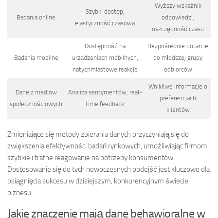
Wyższy wskaźnik
Szybki dostęp,
Badania online
odpowiedzi,
elastyczność czasowa
oszczędność czasu
Dostępność na
Bezpośrednie dotarcie
Badania mobilne
urządzeniach mobilnych,
do młodszej grupy
natychmiastowe reakcje
odbiorców
Wnikliwe informacje o
Dane z mediów
Analiza sentymentów, real-
preferencjach
społecznościowych
time feedback
klientów
Zmieniające się metody zbierania danych przyczyniają się do
zwiększenia efektywności badań rynkowych, umożliwiając firmom
szybkie i trafne reagowanie na potrzeby konsumentów.
Dostosowanie się do tych nowoczesnych podejść jest kluczowe dla
osiągnięcia sukcesu w dzisiejszym, konkurencyjnym świecie
biznesu.
Jakie znaczenie mają dane behawioralne w