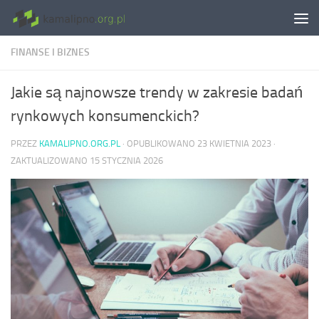
Skip to content
FINANSE I BIZNES
Jakie są najnowsze trendy w zakresie badań
rynkowych konsumenckich?
PRZEZ
KAMALIPNO.ORG.PL
· OPUBLIKOWANO
23 KWIETNIA 2023
·
ZAKTUALIZOWANO
15 STYCZNIA 2026