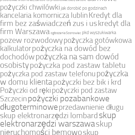
pożyczki chwilówki
jak dorobić po godzinach
Kredyt dla
kancelaria komornicza lublin
firm bez zaświadczeń zus i us
kredyt dla
firm Warszawa
pkd wyszukiwarka
ogłoszenia Sosnowiec
pozew rozwodowy
pożyczka gotówkowa
pożyczka na dowód bez
kalkulator
pożyczka na sam dowód
dochodów
osobisty
pożyczka pod zastaw tabletu
pożyczka
pożyczka pod zastaw telefonu
w domu klienta
pożyczki bez bik i krd
Pożyczki od ręki
pożyczki pod zastaw
pożyczki pozabankowe
Szczecin
długoterminowe
przedawnienie długu
skup
skup elektronarzędzi lombard
elektronarzędzi warszawa
skup
nieruchomości bemowo
skup