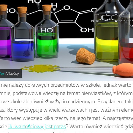
Tux
/ Pixabay
nie należy do łatwych przedmiotów w szkole. Jednak warto
mniej podstawową wiedzę na temat pierwiastków, z który
ko w szkole ale również w życiu codziennym. Przykładem tak
tas, który występuje w wielu warzywach i jest ważnym ele
Warto wiec wiedzieć kilka rzeczy na jego temat. A najczęsts
ście
ilu wartościowy jest potas
? Warto również wiedzieć gdzi