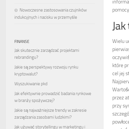
informa
pomocy
Nowoczesne zastosowania czujników
indukcyjnych i nacisku w przemyśle
Jak
Wielu u
FINANSE
pierwia
Jak skutecznie zarządzać projektami
oczywiś
rebrandingu?
które p
Jakie są perspektywy rozwoju rynku
cel jej
kryptowalut?
Najpier
Wyszukiwanie pkd
Wartośc
Jak efektywnie prowadzić badania rynkowe
przez a
w branży spożywczej?
przy sy
Jakie są najważniejsze trendy w zakresie
szczegó
zarządzania zasobami ludzkimi?
powłoce
Jak używać storytellingu w marketingu i