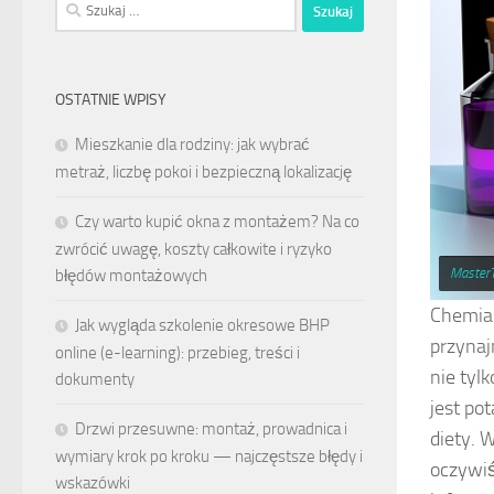
Szukaj:
OSTATNIE WPISY
Mieszkanie dla rodziny: jak wybrać
metraż, liczbę pokoi i bezpieczną lokalizację
Czy warto kupić okna z montażem? Na co
zwrócić uwagę, koszty całkowite i ryzyko
Master
błędów montażowych
Chemia 
Jak wygląda szkolenie okresowe BHP
przynaj
online (e-learning): przebieg, treści i
nie tyl
dokumenty
jest po
Drzwi przesuwne: montaż, prowadnica i
diety. 
wymiary krok po kroku — najczęstsze błędy i
oczywi
wskazówki