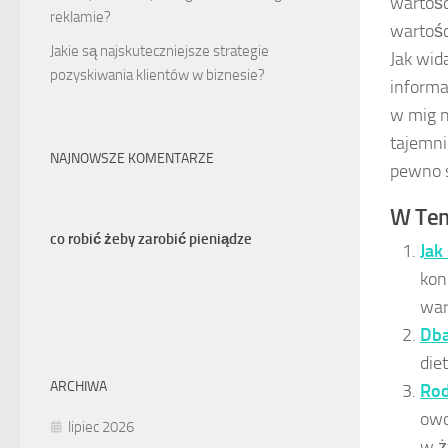
wartośc
reklamie?
wartośc
Jakie są najskuteczniejsze strategie
Jak wid
pozyskiwania klientów w biznesie?
informa
w mig n
tajemni
NAJNOWSZE KOMENTARZE
pewno s
W Tem
co robić żeby zarobić pieniądze
Jak
kon
war
Dba
die
ARCHIWA
Rod
owo
lipiec 2026
w ż