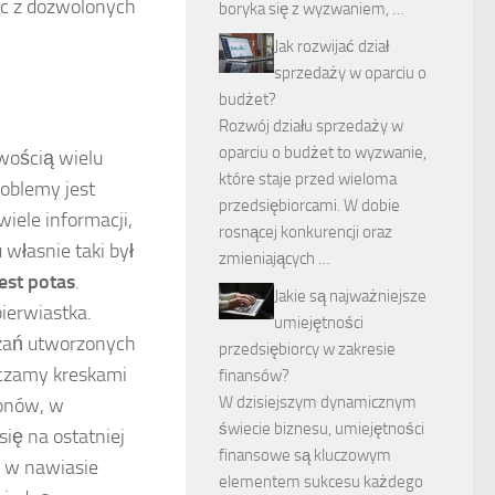
jąc z dozwolonych
boryka się z wyzwaniem, …
Jak rozwijać dział
sprzedaży w oparciu o
budżet?
Rozwój działu sprzedaży w
oparciu o budżet to wyzwanie,
owością wielu
które staje przed wieloma
roblemy jest
przedsiębiorcami. W dobie
iele informacji,
rosnącej konkurencji oraz
 własnie taki był
zmieniających …
est potas
.
Jakie są najważniejsze
ierwiastka.
umiejętności
ązań utworzonych
przedsiębiorcy w zakresie
aczamy kreskami
finansów?
W dzisiejszym dynamicznym
ronów, w
świecie biznesu, umiejętności
ię na ostatniej
finansowe są kluczowym
i w nawiasie
elementem sukcesu każdego