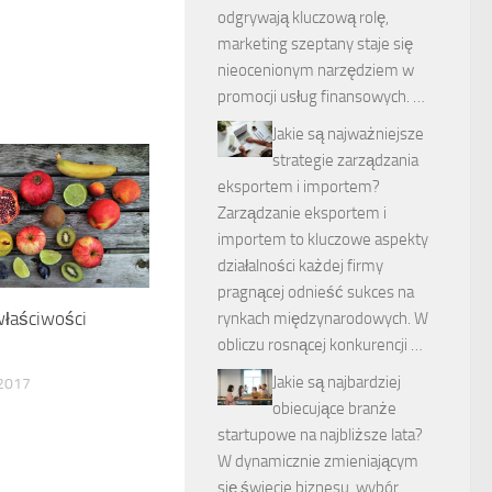
odgrywają kluczową rolę,
marketing szeptany staje się
nieocenionym narzędziem w
promocji usług finansowych. …
Jakie są najważniejsze
strategie zarządzania
eksportem i importem?
Zarządzanie eksportem i
importem to kluczowe aspekty
działalności każdej firmy
pragnącej odnieść sukces na
właściwości
rynkach międzynarodowych. W
obliczu rosnącej konkurencji …
Jakie są najbardziej
2017
obiecujące branże
startupowe na najbliższe lata?
W dynamicznie zmieniającym
się świecie biznesu, wybór