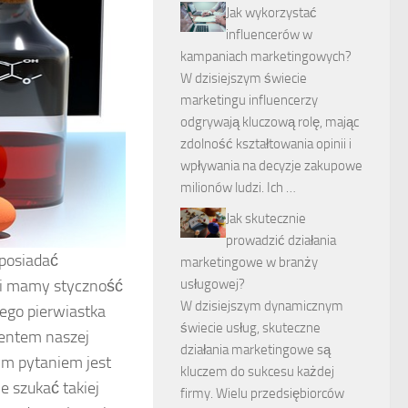
Jak wykorzystać
influencerów w
kampaniach marketingowych?
W dzisiejszym świecie
marketingu influencerzy
odgrywają kluczową rolę, mając
zdolność kształtowania opinii i
wpływania na decyzje zakupowe
milionów ludzi. Ich …
Jak skutecznie
prowadzić działania
 posiadać
marketingowe w branży
usługowej?
mi mamy styczność
W dzisiejszym dynamicznym
iego pierwiastka
świecie usług, skuteczne
mentem naszej
działania marketingowe są
zym pytaniem jest
kluczem do sukcesu każdej
e szukać takiej
firmy. Wielu przedsiębiorców