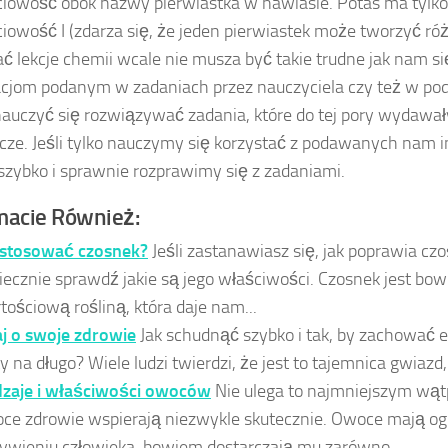
iowość obok nazwy pierwiastka w nawiasie. Potas ma tylko
iowość I (zdarza się, że jeden pierwiastek może tworzyć różn
ać lekcje chemii wcale nie musza być takie trudne jak nam się
cjom podanym w zadaniach przez nauczyciela czy też w p
auczyć się rozwiązywać zadania, które do tej pory wydawały
cze. Jeśli tylko nauczymy się korzystać z podawanych nam in
zybko i sprawnie rozprawimy się z zadaniami.
acie Również:
 stosować czosnek?
Jeśli zastanawiasz się, jak poprawia cz
iecznie sprawdź jakie są jego właściwości. Czosnek jest bo
tościową rośliną, która daje nam...
j o swoje zdrowie
Jak schudnąć szybko i tak, by zachować e
ty na długo? Wiele ludzi twierdzi, że jest to tajemnica gwiazd,
zaje i właściwości owoców
Nie ulega to najmniejszym wąt
ce zdrowie wspierają niezwykle skutecznie. Owoce mają o
ywieniu człowieka, bowiem dostarczają mu zarówno...