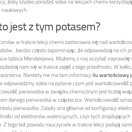
cji, żeby szybko poradzić sobie na lekcjach chemii korzysta
 naukowych.
 to jest z tym potasem?
czniów w trakcie lekcji chemii zastanawia się nad wartości
stków , bardzo często zapominając, że odpowiedzią na ich p
cie tablica Mendelejewa. Możemy z niej oczytać naprawdę w
rzydadzą nam się w trakcie zajęć z tego przedmiotu. W końcu
 stworzenia. Niestety nie ma tam informacji
ilu wartościowy j
w odpowiedzmy sobie na pytanie czym jest wartościowość p
iowość pierwiastka w związku chemicznym jest liczbą wi
tom danego pierwiastka w cząsteczce. Wartościowość ozn
mbolu pierwiastka. Zależy ona głównie od konfiguracji elekt
lności od elektronów walencyjnych, czyli tych znajdujących s
. Z tego też powodu nauczyciele w trakcie lekcji podają sam