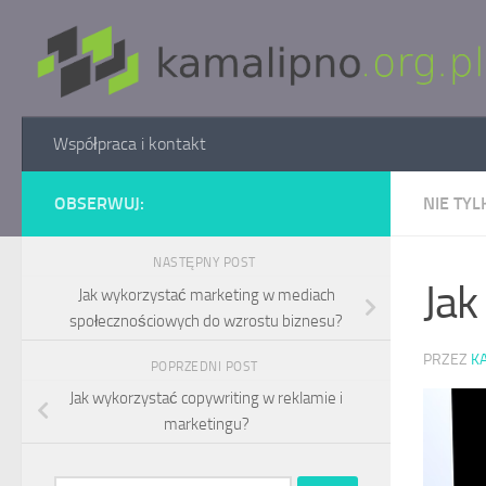
Skip to content
Współpraca i kontakt
OBSERWUJ:
NIE TYL
NASTĘPNY POST
Jak
Jak wykorzystać marketing w mediach
społecznościowych do wzrostu biznesu?
PRZEZ
K
POPRZEDNI POST
Jak wykorzystać copywriting w reklamie i
marketingu?