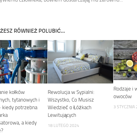
ŻESZ RÓWNIEŻ POLUBIĆ…
Rodzaje i 
Rewolucja w Sypialni:
nie kołków
owoców
Wszystko, Co Musisz
nych, tytanowych i
Wiedzieć o Łóżkach
3 STYCZNIA 
– kiedy potrzebna
Lewitujących
arka
atorowa, a kiedy
18 LUTEGO 2024
e?