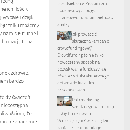
 jedną
przedsiębiorcy. Zrozumienie
e ich ilości).
podstawowych pojęć
 wydaje i dzięki
finansowych oraz umiejętność
analizy …
odręczniku możemy
 nam się trudne i
Jak prowadzić
formacji, to na
skuteczną kampanię
crowdfundingową?
Crowdfunding to nie tylko
nowoczesny sposób na
pozyskiwanie funduszy, ale
osnek zdrowie,
również sztuka skutecznego
wiem bardzo
dotarcia do ludzi i ich
przekonania do …
fekty ćwiczeń i
Rola marketingu
 niedostępna...
szeptanego w promocji
pliwościom, że
usług finansowych
W dzisiejszym świecie, gdzie
gromne znaczenie
zaufanie i rekomendacje