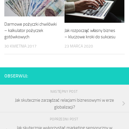
Darmowe pożyczki chwilówki
– kalkulator pożyczek
Jak rozpocząć własny biznes
gotówkowych
– kluczowe kroki do sukcesu
30 KWIETNIA 2017
23 MARCA 2020
OBSERWUJ:
NASTĘPNY POST
Jak skutecznie zarządzać relacjami biznesowymi w erze
globalizacji?
POPRZEDNI POST
Jak skutecznie wykorzystać marketing sensoryczny w