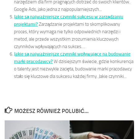
narzędziem dla firm pragnących dotrzeć do swoich klientów.
Google Ads, jako jedna z najpopularniejszych...
Jakie są najważniejsze czynniki sukcesu w zarządzaniu
projektami?
Zarządzanie projektami to skomplikowany
proces, który wymaga nie tylko odpowiednich narzędzi i
metod, ale przede wszystkim zrozumienia kluczowych
czynników wpływających na sukces....
Jakie są najważniejsze czynniki wpływające na budowanie
marki pracodawcy?
W dzisiejszym świecie, gdzie konkurencja
o talenty jest niezwykle zacięta, budowanie marki pracodawcy
stało się kluczowe dla sukcesu każdej firmy. Jakie czynniki...
MOŻESZ RÓWNIEŻ POLUBIĆ…