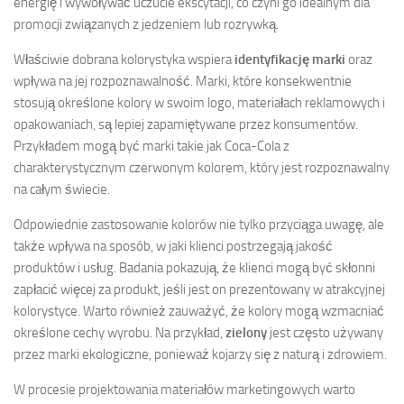
energię i wywoływać uczucie ekscytacji, co czyni go idealnym dla
promocji związanych z jedzeniem lub rozrywką.
Właściwie dobrana kolorystyka wspiera
identyfikację marki
oraz
wpływa na jej rozpoznawalność. Marki, które konsekwentnie
stosują określone kolory w swoim logo, materiałach reklamowych i
opakowaniach, są lepiej zapamiętywane przez konsumentów.
Przykładem mogą być marki takie jak Coca-Cola z
charakterystycznym czerwonym kolorem, który jest rozpoznawalny
na całym świecie.
Odpowiednie zastosowanie kolorów nie tylko przyciąga uwagę, ale
także wpływa na sposób, w jaki klienci postrzegają jakość
produktów i usług. Badania pokazują, że klienci mogą być skłonni
zapłacić więcej za produkt, jeśli jest on prezentowany w atrakcyjnej
kolorystyce. Warto również zauważyć, że kolory mogą wzmacniać
określone cechy wyrobu. Na przykład,
zielony
jest często używany
przez marki ekologiczne, ponieważ kojarzy się z naturą i zdrowiem.
W procesie projektowania materiałów marketingowych warto