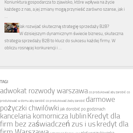
Koniunktura gospodarcza to zjawisko, które wpływa na życie
każdego z nas, a jej zmiany mogą przynieść zarówno szanse, jak i
…
Jak rozwijać skuteczną strategię sprzedaży B2B?
W dzisiejszym dynamicznym świecie biznesu, skuteczna
strategia sprzedaży B2B to klucz do sukcesu każdej firmy. W
obliczu rosnącej konkurencji i …
TAGI
adwokat rozwody warszawa
co produkować aby zarobić
co
darmowe
produkować w domu aby zarobić
co produkować żeby zarobić
pożyczki chwilówki
jak dorobić po godzinach
Kredyt dla
kancelaria komornicza lublin
firm bez zaświadczeń zus i us
kredyt dla
firm Warszawa