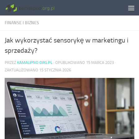
Skip to content
FINANSE I BIZNES
Jak wykorzystać sensorykę w marketingu i
sprzedaży?
PRZEZ
KAMALIPNO.ORG.PL
· OPUBLIKOWANO
15 MARCA 2023
·
ZAKTUALIZOWANO
15 STYCZNIA 2026