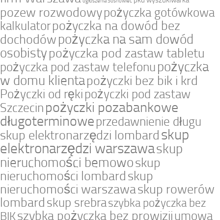
pkd wyszukiwarka
ogłoszenia Sosnowiec
pozew rozwodowy
pożyczka gotówkowa
pożyczka na dowód bez
kalkulator
pożyczka na sam dowód
dochodów
osobisty
pożyczka pod zastaw tabletu
pożyczka
pożyczka pod zastaw telefonu
w domu klienta
pożyczki bez bik i krd
Pożyczki od ręki
pożyczki pod zastaw
pożyczki pozabankowe
Szczecin
długoterminowe
przedawnienie długu
skup
skup elektronarzędzi lombard
elektronarzędzi warszawa
skup
nieruchomości bemowo
skup
nieruchomości lombard
skup
nieruchomości warszawa
skup rowerów
lombard
skup srebra
szybka pożyczka bez
szybka pożyczka bez prowizji
umowa
BIK