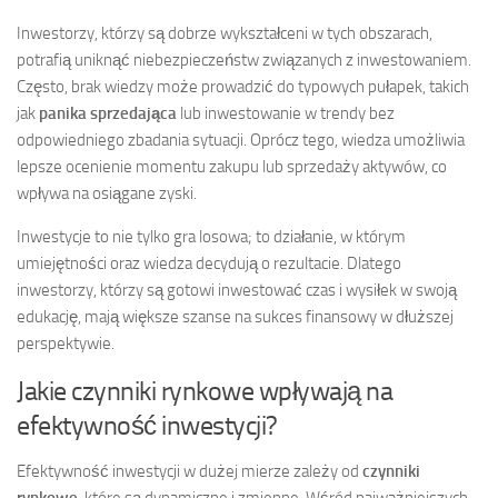
Inwestorzy, którzy są dobrze wykształceni w tych obszarach,
potrafią uniknąć niebezpieczeństw związanych z inwestowaniem.
Często, brak wiedzy może prowadzić do typowych pułapek, takich
jak
panika sprzedająca
lub inwestowanie w trendy bez
odpowiedniego zbadania sytuacji. Oprócz tego, wiedza umożliwia
lepsze ocenienie momentu zakupu lub sprzedaży aktywów, co
wpływa na osiągane zyski.
Inwestycje to nie tylko gra losowa; to działanie, w którym
umiejętności oraz wiedza decydują o rezultacie. Dlatego
inwestorzy, którzy są gotowi inwestować czas i wysiłek w swoją
edukację, mają większe szanse na sukces finansowy w dłuższej
perspektywie.
Jakie czynniki rynkowe wpływają na
efektywność inwestycji?
Efektywność inwestycji w dużej mierze zależy od
czynniki
rynkowe
, które są dynamiczne i zmienne. Wśród najważniejszych