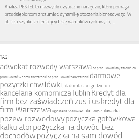
Analiza PESTEL to niezwykle użyteczne narzędzie, które pomaga
przedsiębiorcom zrozumieć dynamikę otoczenia biznesowego. W
obliczu szybko zmieniających się warunków rynkowych, …
TAGI
adwokat rozwody warszawa
co produkować aby zarobić
co
darmowe
produkować w domu aby zarobić
co produkować żeby zarobić
pożyczki chwilówki
jak dorobić po godzinach
Kredyt dla
kancelaria komornicza lublin
firm bez zaświadczeń zus i us
kredyt dla
firm Warszawa
pkd wyszukiwarka
ogłoszenia Sosnowiec
pozew rozwodowy
pożyczka gotówkowa
pożyczka na dowód bez
kalkulator
pożyczka na sam dowód
dochodów