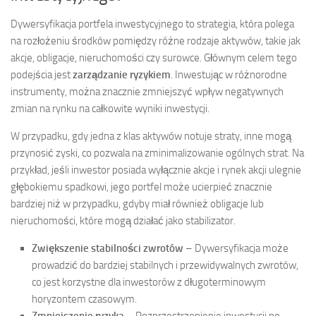
Dywersyfikacja portfela inwestycyjnego to strategia, która polega
na rozłożeniu środków pomiędzy różne rodzaje aktywów, takie jak
akcje, obligacje, nieruchomości czy surowce. Głównym celem tego
podejścia jest
zarządzanie ryzykiem
. Inwestując w różnorodne
instrumenty, można znacznie zmniejszyć wpływ negatywnych
zmian na rynku na całkowite wyniki inwestycji.
W przypadku, gdy jedna z klas aktywów notuje straty, inne mogą
przynosić zyski, co pozwala na zminimalizowanie ogólnych strat. Na
przykład, jeśli inwestor posiada wyłącznie akcje i rynek akcji ulegnie
głębokiemu spadkowi, jego portfel może ucierpieć znacznie
bardziej niż w przypadku, gdyby miał również obligacje lub
nieruchomości, które mogą działać jako stabilizator.
Zwiększenie stabilności zwrotów
– Dywersyfikacja może
prowadzić do bardziej stabilnych i przewidywalnych zwrotów,
co jest korzystne dla inwestorów z długoterminowym
horyzontem czasowym.