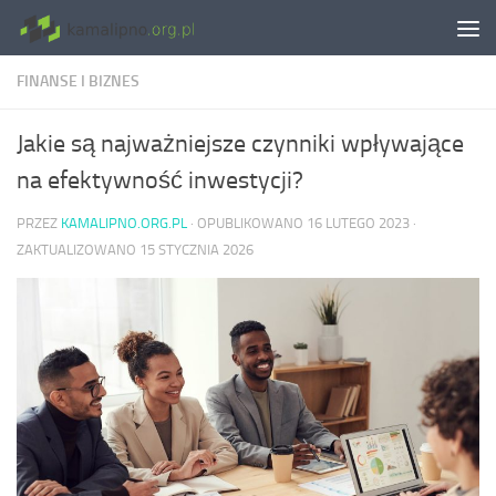
Skip to content
FINANSE I BIZNES
Jakie są najważniejsze czynniki wpływające
na efektywność inwestycji?
PRZEZ
KAMALIPNO.ORG.PL
· OPUBLIKOWANO
16 LUTEGO 2023
·
ZAKTUALIZOWANO
15 STYCZNIA 2026