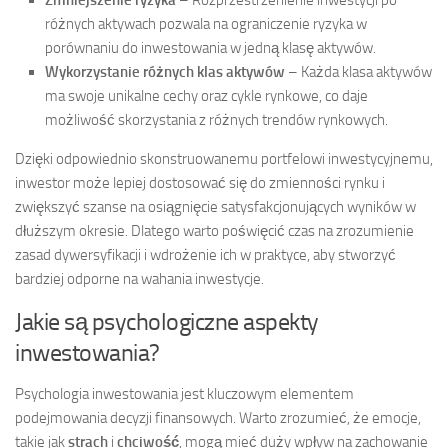
Zmniejszenie ryzyka
– Rozprzestrzenienie inwestycji po
różnych aktywach pozwala na ograniczenie ryzyka w
porównaniu do inwestowania w jedną klasę aktywów.
Wykorzystanie różnych klas aktywów
– Każda klasa aktywów
ma swoje unikalne cechy oraz cykle rynkowe, co daje
możliwość skorzystania z różnych trendów rynkowych.
Dzięki odpowiednio skonstruowanemu portfelowi inwestycyjnemu,
inwestor może lepiej dostosować się do zmienności rynku i
zwiększyć szanse na osiągnięcie satysfakcjonujących wyników w
dłuższym okresie. Dlatego warto poświęcić czas na zrozumienie
zasad dywersyfikacji i wdrożenie ich w praktyce, aby stworzyć
bardziej odporne na wahania inwestycje.
Jakie są psychologiczne aspekty
inwestowania?
Psychologia inwestowania jest kluczowym elementem
podejmowania decyzji finansowych. Warto zrozumieć, że emocje,
takie jak
strach
i
chciwość
, mogą mieć duży wpływ na zachowanie