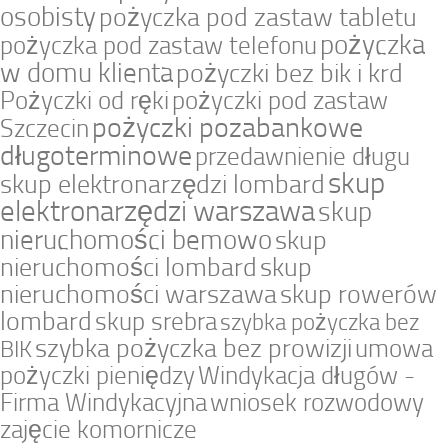
osobisty
pożyczka pod zastaw tabletu
pożyczka
pożyczka pod zastaw telefonu
w domu klienta
pożyczki bez bik i krd
Pożyczki od ręki
pożyczki pod zastaw
pożyczki pozabankowe
Szczecin
długoterminowe
przedawnienie długu
skup
skup elektronarzędzi lombard
elektronarzędzi warszawa
skup
nieruchomości bemowo
skup
nieruchomości lombard
skup
nieruchomości warszawa
skup rowerów
lombard
skup srebra
szybka pożyczka bez
szybka pożyczka bez prowizji
umowa
BIK
pożyczki pieniędzy
Windykacja długów -
Firma Windykacyjna
wniosek rozwodowy
zajęcie komornicze