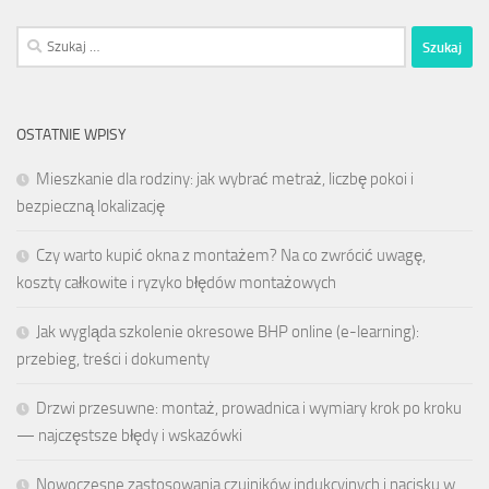
Szukaj:
OSTATNIE WPISY
Mieszkanie dla rodziny: jak wybrać metraż, liczbę pokoi i
bezpieczną lokalizację
Czy warto kupić okna z montażem? Na co zwrócić uwagę,
koszty całkowite i ryzyko błędów montażowych
Jak wygląda szkolenie okresowe BHP online (e-learning):
przebieg, treści i dokumenty
Drzwi przesuwne: montaż, prowadnica i wymiary krok po kroku
— najczęstsze błędy i wskazówki
Nowoczesne zastosowania czujników indukcyjnych i nacisku w