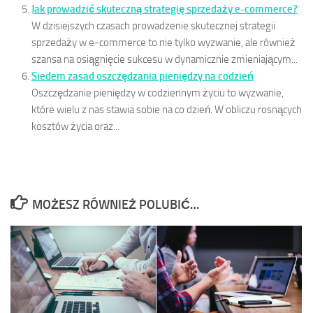
Jak prowadzić skuteczną strategię sprzedaży e-commerce?
W dzisiejszych czasach prowadzenie skutecznej strategii
sprzedaży w e-commerce to nie tylko wyzwanie, ale również
szansa na osiągnięcie sukcesu w dynamicznie zmieniającym...
Siedem zasad oszczędzania pieniędzy na codzień
Oszczędzanie pieniędzy w codziennym życiu to wyzwanie,
które wielu z nas stawia sobie na co dzień. W obliczu rosnących
kosztów życia oraz...
MOŻESZ RÓWNIEŻ POLUBIĆ…