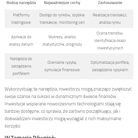
Rodzaj narzędzia
Najważniejsze cechy
Zastosowanie
Platformy
Dostęp do rynków, szybkie
Realizacja transakcji,
tradingowe
transakcje, monitoring cen
analiza rynku
Ocena trendów,
Aplikacje do
Wykresy, analizy
identyfikacja okazji
analizy danych
statystyczne, prognozy
inwestycyjnych
Narzędzia do
Ocenianie ryzyka,
Optymalizacja portfela,
zarządzania
symulacje finansowe
zarządzanie ryzykiem
portfelem
Wykorzystując te narzędzia, inwestorzy mogą znacząco zwiększyć
swoje szanse na sukces w dynamicznym świecie finansów.
Inwestycje wspierane nowoczesnymi technologiami stają się
bardziej dostępne, co sprawia, że zarówno początkujący, jak i
doświadczeni inwestorzy mogą wyciągać z nich maksymalne
korzyści.
W Temacie Również: