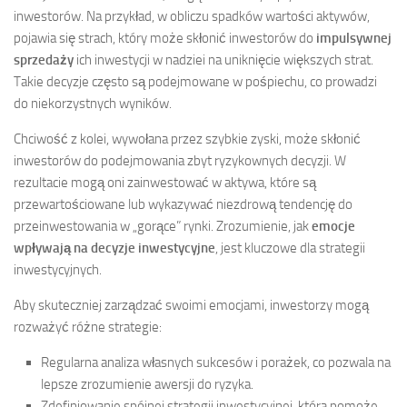
inwestorów. Na przykład, w obliczu spadków wartości aktywów,
pojawia się strach, który może skłonić inwestorów do
impulsywnej
sprzedaży
ich inwestycji w nadziei na uniknięcie większych strat.
Takie decyzje często są podejmowane w pośpiechu, co prowadzi
do niekorzystnych wyników.
Chciwość z kolei, wywołana przez szybkie zyski, może skłonić
inwestorów do podejmowania zbyt ryzykownych decyzji. W
rezultacie mogą oni zainwestować w aktywa, które są
przewartościowane lub wykazywać niezdrową tendencję do
przeinwestowania w „gorące” rynki. Zrozumienie, jak
emocje
wpływają na decyzje inwestycyjne
, jest kluczowe dla strategii
inwestycyjnych.
Aby skuteczniej zarządzać swoimi emocjami, inwestorzy mogą
rozważyć różne strategie:
Regularna analiza własnych sukcesów i porażek, co pozwala na
lepsze zrozumienie awersji do ryzyka.
Zdefiniowanie spójnej strategii inwestycyjnej, która pomoże