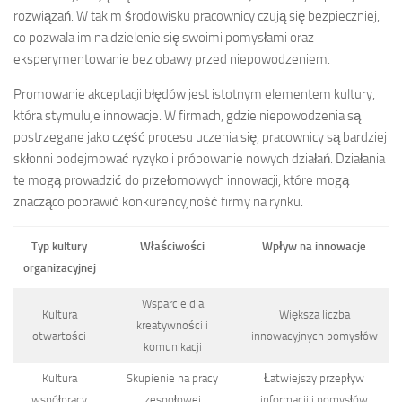
rozwiązań. W takim środowisku pracownicy czują się bezpieczniej,
co pozwala im na dzielenie się swoimi pomysłami oraz
eksperymentowanie bez obawy przed niepowodzeniem.
Promowanie akceptacji błędów jest istotnym elementem kultury,
która stymuluje innowacje. W firmach, gdzie niepowodzenia są
postrzegane jako część procesu uczenia się, pracownicy są bardziej
skłonni podejmować ryzyko i próbowanie nowych działań. Działania
te mogą prowadzić do przełomowych innowacji, które mogą
znacząco poprawić konkurencyjność firmy na rynku.
Typ kultury
Właściwości
Wpływ na innowacje
organizacyjnej
Wsparcie dla
Kultura
Większa liczba
kreatywności i
otwartości
innowacyjnych pomysłów
komunikacji
Kultura
Skupienie na pracy
Łatwiejszy przepływ
współpracy
zespołowej
informacji i pomysłów