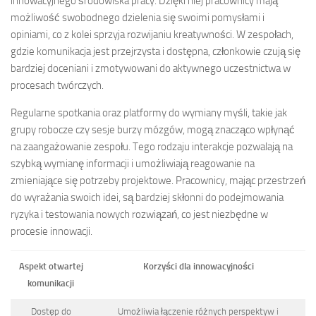
innowacyjnego środowiska pracy. Dzięki niej pracownicy mają
możliwość swobodnego dzielenia się swoimi pomysłami i
opiniami, co z kolei sprzyja rozwijaniu kreatywności. W zespołach,
gdzie komunikacja jest przejrzysta i dostępna, członkowie czują się
bardziej doceniani i zmotywowani do aktywnego uczestnictwa w
procesach twórczych.
Regularne spotkania oraz platformy do wymiany myśli, takie jak
grupy robocze czy sesje burzy mózgów, mogą znacząco wpłynąć
na zaangażowanie zespołu. Tego rodzaju interakcje pozwalają na
szybką wymianę informacji i umożliwiają reagowanie na
zmieniające się potrzeby projektowe. Pracownicy, mając przestrzeń
do wyrażania swoich idei, są bardziej skłonni do podejmowania
ryzyka i testowania nowych rozwiązań, co jest niezbędne w
procesie innowacji.
Aspekt otwartej
Korzyści dla innowacyjności
komunikacji
Dostęp do
Umożliwia łączenie różnych perspektyw i