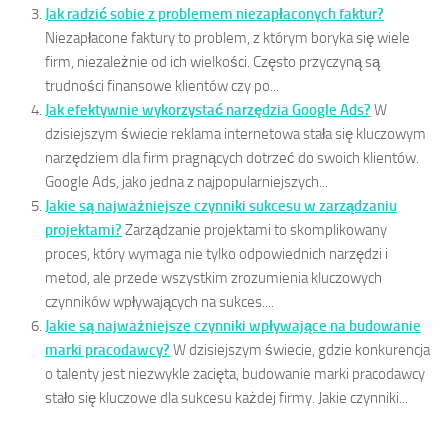
Jak radzić sobie z problemem niezapłaconych faktur?
Niezapłacone faktury to problem, z którym boryka się wiele
firm, niezależnie od ich wielkości. Często przyczyną są
trudności finansowe klientów czy po...
Jak efektywnie wykorzystać narzędzia Google Ads?
W
dzisiejszym świecie reklama internetowa stała się kluczowym
narzędziem dla firm pragnących dotrzeć do swoich klientów.
Google Ads, jako jedna z najpopularniejszych...
Jakie są najważniejsze czynniki sukcesu w zarządzaniu
projektami?
Zarządzanie projektami to skomplikowany
proces, który wymaga nie tylko odpowiednich narzędzi i
metod, ale przede wszystkim zrozumienia kluczowych
czynników wpływających na sukces....
Jakie są najważniejsze czynniki wpływające na budowanie
marki pracodawcy?
W dzisiejszym świecie, gdzie konkurencja
o talenty jest niezwykle zacięta, budowanie marki pracodawcy
stało się kluczowe dla sukcesu każdej firmy. Jakie czynniki...