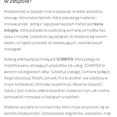
w zespole?
Kreatywność w zespole można wspierać na wiele sposobów,
stosując różnorodne techniki, które pobudzają myślenie i
innowacyjność. Jedną z najpopularniejszych metod jest
burza
mózgów
, która pozwala na swobodną wymianę pomysłów bez
obaw o krytykę. Uczestnicy są zachęcani do dzielenia się swoimi
ideami, co często prowadzi do zaskakujących i wartościowych
rozwiązań.
Kolejną efektywną techniką jest
SCAMPER
, która polega na
modyfikowaniu istniejących produktów lub usług. SCAMPER to
akronim od angielskich słów: Substitue (zastąp), Combine (połącz),
Adapt (dostosuj), Modify (zmień), Put to another use (zastosuj w
innym kontekście), Eliminate (wyeliminuj) i Reverse (odwróć).
Każdy z tych kroków skłania zespół do myślenia o tym, jak można
wprowadzić innowacje w bieżących projektach.
Myślenie wizualne to inna technika, która może przyczynić się do
wzrostu kreatywności. Zastosowanie diagramów, wykresów i map