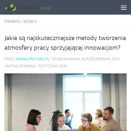
Skip to content
FINANSE I BIZNES
Jakie są najskuteczniejsze metody tworzenia
atmosfery pracy sprzyjającej innowacjom?
PRZEZ
KAMALIPNO.ORG.PL
· OPUBLIKOWANO
26 PAŹDZIERNIKA 2022
·
ZAKTUALIZOWANO
15 STYCZNIA 2026