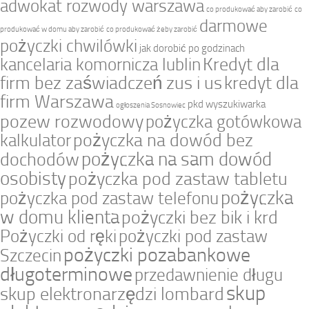
adwokat rozwody warszawa
co produkować aby zarobić
co
darmowe
produkować w domu aby zarobić
co produkować żeby zarobić
pożyczki chwilówki
jak dorobić po godzinach
Kredyt dla
kancelaria komornicza lublin
firm bez zaświadczeń zus i us
kredyt dla
firm Warszawa
pkd wyszukiwarka
ogłoszenia Sosnowiec
pozew rozwodowy
pożyczka gotówkowa
pożyczka na dowód bez
kalkulator
pożyczka na sam dowód
dochodów
osobisty
pożyczka pod zastaw tabletu
pożyczka
pożyczka pod zastaw telefonu
w domu klienta
pożyczki bez bik i krd
Pożyczki od ręki
pożyczki pod zastaw
pożyczki pozabankowe
Szczecin
długoterminowe
przedawnienie długu
skup
skup elektronarzędzi lombard