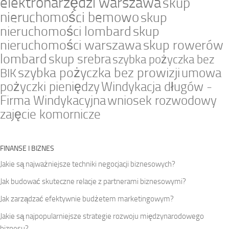
elektronarzędzi warszawa
skup
nieruchomości bemowo
skup
nieruchomości lombard
skup
nieruchomości warszawa
skup rowerów
lombard
skup srebra
szybka pożyczka bez
szybka pożyczka bez prowizji
umowa
BIK
pożyczki pieniędzy
Windykacja długów -
Firma Windykacyjna
wniosek rozwodowy
zajęcie komornicze
FINANSE I BIZNES
Jakie są najważniejsze techniki negocjacji biznesowych?
Jak budować skuteczne relacje z partnerami biznesowymi?
Jak zarządzać efektywnie budżetem marketingowym?
Jakie są najpopularniejsze strategie rozwoju międzynarodowego
biznesu?