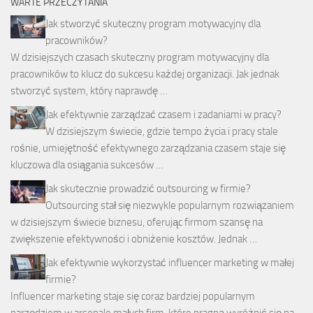
WARTE PRZECZYTANIA
Jak stworzyć skuteczny program motywacyjny dla
pracowników?
W dzisiejszych czasach skuteczny program motywacyjny dla
pracowników to klucz do sukcesu każdej organizacji. Jak jednak
stworzyć system, który naprawdę …
Jak efektywnie zarządzać czasem i zadaniami w pracy?
W dzisiejszym świecie, gdzie tempo życia i pracy stale
rośnie, umiejętność efektywnego zarządzania czasem staje się
kluczowa dla osiągania sukcesów …
Jak skutecznie prowadzić outsourcing w firmie?
Outsourcing stał się niezwykle popularnym rozwiązaniem
w dzisiejszym świecie biznesu, oferując firmom szansę na
zwiększenie efektywności i obniżenie kosztów. Jednak …
Jak efektywnie wykorzystać influencer marketing w małej
firmie?
Influencer marketing staje się coraz bardziej popularnym
narzędziem w arsenale małych firm, które pragną wyróżnić się na