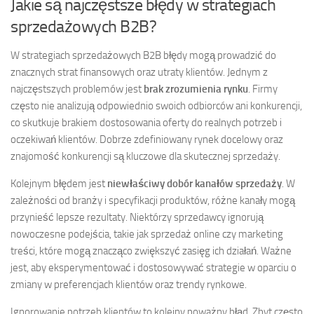
Jakie są najczęstsze błędy w strategiach
sprzedażowych B2B?
W strategiach sprzedażowych B2B błędy mogą prowadzić do
znacznych strat finansowych oraz utraty klientów. Jednym z
najczęstszych problemów jest
brak zrozumienia rynku
. Firmy
często nie analizują odpowiednio swoich odbiorców ani konkurencji,
co skutkuje brakiem dostosowania oferty do realnych potrzeb i
oczekiwań klientów. Dobrze zdefiniowany rynek docelowy oraz
znajomość konkurencji są kluczowe dla skutecznej sprzedaży.
Kolejnym błędem jest
niewłaściwy dobór kanałów sprzedaży
. W
zależności od branży i specyfikacji produktów, różne kanały mogą
przynieść lepsze rezultaty. Niektórzy sprzedawcy ignorują
nowoczesne podejścia, takie jak sprzedaż online czy marketing
treści, które mogą znacząco zwiększyć zasięg ich działań. Ważne
jest, aby eksperymentować i dostosowywać strategie w oparciu o
zmiany w preferencjach klientów oraz trendy rynkowe.
Ignorowanie potrzeb klientów to kolejny poważny błąd. Zbyt często