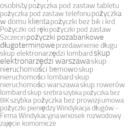
osobisty
pożyczka pod zastaw tabletu
pożyczka
pożyczka pod zastaw telefonu
w domu klienta
pożyczki bez bik i krd
Pożyczki od ręki
pożyczki pod zastaw
pożyczki pozabankowe
Szczecin
długoterminowe
przedawnienie długu
skup
skup elektronarzędzi lombard
elektronarzędzi warszawa
skup
nieruchomości bemowo
skup
nieruchomości lombard
skup
nieruchomości warszawa
skup rowerów
lombard
skup srebra
szybka pożyczka bez
szybka pożyczka bez prowizji
umowa
BIK
pożyczki pieniędzy
Windykacja długów -
Firma Windykacyjna
wniosek rozwodowy
zajęcie komornicze