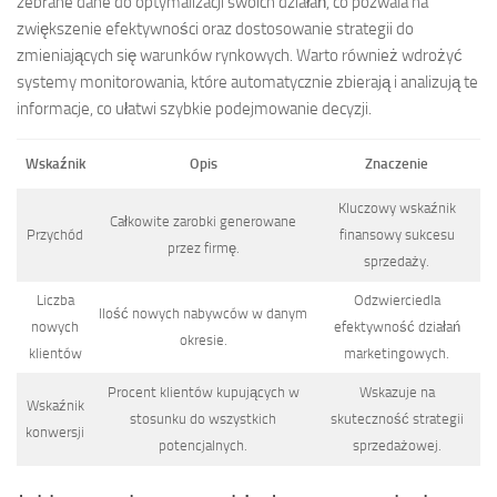
zebrane dane do optymalizacji swoich działań, co pozwala na
zwiększenie efektywności oraz dostosowanie strategii do
zmieniających się warunków rynkowych. Warto również wdrożyć
systemy monitorowania, które automatycznie zbierają i analizują te
informacje, co ułatwi szybkie podejmowanie decyzji.
Wskaźnik
Opis
Znaczenie
Kluczowy wskaźnik
Całkowite zarobki generowane
Przychód
finansowy sukcesu
przez firmę.
sprzedaży.
Liczba
Odzwierciedla
Ilość nowych nabywców w danym
nowych
efektywność działań
okresie.
klientów
marketingowych.
Procent klientów kupujących w
Wskazuje na
Wskaźnik
stosunku do wszystkich
skuteczność strategii
konwersji
potencjalnych.
sprzedażowej.