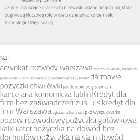
Czujniki indukcyjne i nacisku to niezwykle ważne urządzenia, które
odgrywają kluczową rolę w wielu dziedzinach przemysłu i
technologii. Dzięki swojej …
TAGI
adwokat rozwody warszawa
co produkować aby zarobić
co
darmowe
produkować w domu aby zarobić
co produkować żeby zarobić
pożyczki chwilówki
jak dorobić po godzinach
Kredyt dla
kancelaria komornicza lublin
firm bez zaświadczeń zus i us
kredyt dla
firm Warszawa
pkd wyszukiwarka
ogłoszenia Sosnowiec
pozew rozwodowy
pożyczka gotówkowa
pożyczka na dowód bez
kalkulator
pożyczka na sam dowód
dochodów