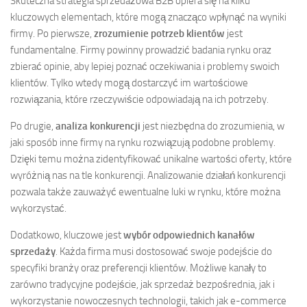
Skuteczna strategia sprzedażowa B2B opiera się na kilku
kluczowych elementach, które mogą znacząco wpłynąć na wyniki
firmy. Po pierwsze,
zrozumienie potrzeb klientów
jest
fundamentalne. Firmy powinny prowadzić badania rynku oraz
zbierać opinie, aby lepiej poznać oczekiwania i problemy swoich
klientów. Tylko wtedy mogą dostarczyć im wartościowe
rozwiązania, które rzeczywiście odpowiadają na ich potrzeby.
Po drugie,
analiza konkurencji
jest niezbędna do zrozumienia, w
jaki sposób inne firmy na rynku rozwiązują podobne problemy.
Dzięki temu można zidentyfikować unikalne wartości oferty, które
wyróżnią nas na tle konkurencji. Analizowanie działań konkurencji
pozwala także zauważyć ewentualne luki w rynku, które można
wykorzystać.
Dodatkowo, kluczowe jest
wybór odpowiednich kanałów
sprzedaży
. Każda firma musi dostosować swoje podejście do
specyfiki branży oraz preferencji klientów. Możliwe kanały to
zarówno tradycyjne podejście, jak sprzedaż bezpośrednia, jak i
wykorzystanie nowoczesnych technologii, takich jak e-commerce