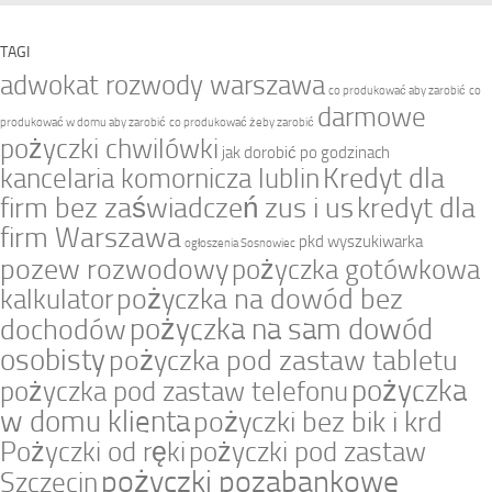
TAGI
adwokat rozwody warszawa
co produkować aby zarobić
co
darmowe
produkować w domu aby zarobić
co produkować żeby zarobić
pożyczki chwilówki
jak dorobić po godzinach
Kredyt dla
kancelaria komornicza lublin
firm bez zaświadczeń zus i us
kredyt dla
firm Warszawa
pkd wyszukiwarka
ogłoszenia Sosnowiec
pozew rozwodowy
pożyczka gotówkowa
pożyczka na dowód bez
kalkulator
pożyczka na sam dowód
dochodów
osobisty
pożyczka pod zastaw tabletu
pożyczka
pożyczka pod zastaw telefonu
w domu klienta
pożyczki bez bik i krd
Pożyczki od ręki
pożyczki pod zastaw
pożyczki pozabankowe
Szczecin