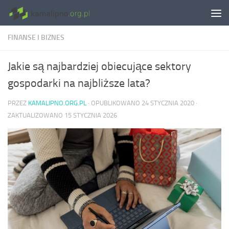
Skip to content
FINANSE I BIZNES
Jakie są najbardziej obiecujące sektory
gospodarki na najbliższe lata?
PRZEZ
KAMALIPNO.ORG.PL
· OPUBLIKOWANO
24 STYCZNIA 2020
·
ZAKTUALIZOWANO
15 STYCZNIA 2026