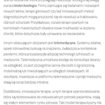
Wśród obszarów, które przyciągają inwestycje, szczególną uwagę
zwraca
biotechnologia
. Firmy zajmujące się badaniami i rozwojem
nowych leków, terapii genowych czy też innowacyjnych metod
diagnostycznych mogą przyczynić się do rewolucji w traktowaniu
różnych schorzeń. Przykładowo, rozwój terapii opartych na
komórkach macierzystych otwiera nowe możliwości w leczeniu
chorób, które dotychczas były uznawane za nieuleczalne.
Innym obiecującym obszarem jest
telemedycyna
. Systemy zdalnej
opieki zdrowotnej zyskują na znaczeniu, zwłaszcza w kontekście
pandemii, która przyspieszyła adopcję technologii cyfrowych w
medycynie. Telemedycyna umożliwia dostęp do konsultacji lekarzy
na odległość, co jest szczególnie cenne dla osób z ograniczoną
mobilnością lub mieszkających w odległych lokalizacjach. W
rezultacie, inwestycje w platformy telemedyczne i sprzęt medyczny
stają się coraz bardziej intratne.
Dodatkowo, innowacyjne terapie, w tym terapie spersonalizowane,
które są dostosowane do indywidualnych potrzeb pacjentów, stają
się stałym elementem rynku zdrowia. Taki model terapeutyczny nie