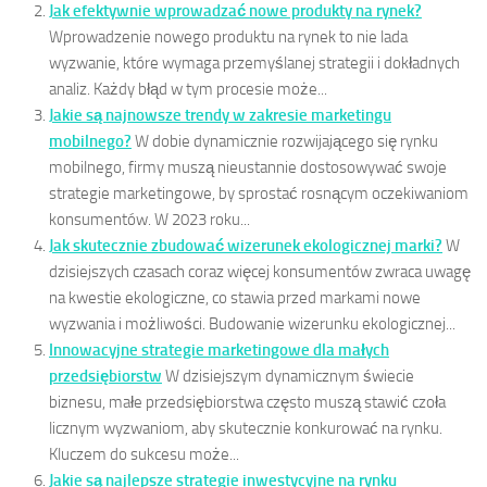
Jak efektywnie wprowadzać nowe produkty na rynek?
Wprowadzenie nowego produktu na rynek to nie lada
wyzwanie, które wymaga przemyślanej strategii i dokładnych
analiz. Każdy błąd w tym procesie może...
Jakie są najnowsze trendy w zakresie marketingu
mobilnego?
W dobie dynamicznie rozwijającego się rynku
mobilnego, firmy muszą nieustannie dostosowywać swoje
strategie marketingowe, by sprostać rosnącym oczekiwaniom
konsumentów. W 2023 roku...
Jak skutecznie zbudować wizerunek ekologicznej marki?
W
dzisiejszych czasach coraz więcej konsumentów zwraca uwagę
na kwestie ekologiczne, co stawia przed markami nowe
wyzwania i możliwości. Budowanie wizerunku ekologicznej...
Innowacyjne strategie marketingowe dla małych
przedsiębiorstw
W dzisiejszym dynamicznym świecie
biznesu, małe przedsiębiorstwa często muszą stawić czoła
licznym wyzwaniom, aby skutecznie konkurować na rynku.
Kluczem do sukcesu może...
Jakie są najlepsze strategie inwestycyjne na rynku