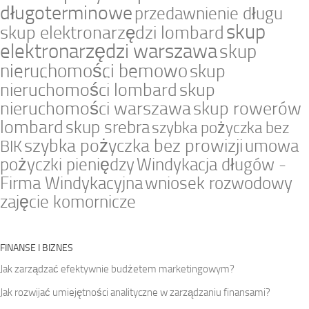
długoterminowe
przedawnienie długu
skup
skup elektronarzędzi lombard
elektronarzędzi warszawa
skup
nieruchomości bemowo
skup
nieruchomości lombard
skup
nieruchomości warszawa
skup rowerów
lombard
skup srebra
szybka pożyczka bez
szybka pożyczka bez prowizji
umowa
BIK
pożyczki pieniędzy
Windykacja długów -
Firma Windykacyjna
wniosek rozwodowy
zajęcie komornicze
FINANSE I BIZNES
Jak zarządzać efektywnie budżetem marketingowym?
Jak rozwijać umiejętności analityczne w zarządzaniu finansami?