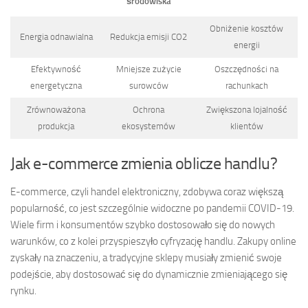
środowiska
Obniżenie kosztów
Energia odnawialna
Redukcja emisji CO2
energii
Efektywność
Mniejsze zużycie
Oszczędności na
energetyczna
surowców
rachunkach
Zrównoważona
Ochrona
Zwiększona lojalność
produkcja
ekosystemów
klientów
Jak e-commerce zmienia oblicze handlu?
E-commerce, czyli handel elektroniczny, zdobywa coraz większą
popularność, co jest szczególnie widoczne po pandemii COVID-19.
Wiele firm i konsumentów szybko dostosowało się do nowych
warunków, co z kolei przyspieszyło cyfryzację handlu. Zakupy online
zyskały na znaczeniu, a tradycyjne sklepy musiały zmienić swoje
podejście, aby dostosować się do dynamicznie zmieniającego się
rynku.