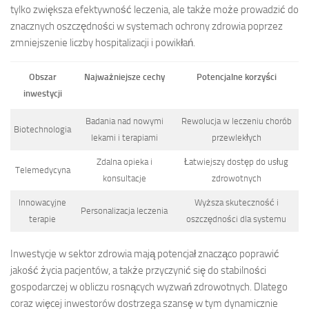
tylko zwiększa efektywność leczenia, ale także może prowadzić do
znacznych oszczędności w systemach ochrony zdrowia poprzez
zmniejszenie liczby hospitalizacji i powikłań.
Obszar
Najważniejsze cechy
Potencjalne korzyści
inwestycji
Badania nad nowymi
Rewolucja w leczeniu chorób
Biotechnologia
lekami i terapiami
przewlekłych
Zdalna opieka i
Łatwiejszy dostęp do usług
Telemedycyna
konsultacje
zdrowotnych
Innowacyjne
Wyższa skuteczność i
Personalizacja leczenia
terapie
oszczędności dla systemu
Inwestycje w sektor zdrowia mają potencjał znacząco poprawić
jakość życia pacjentów, a także przyczynić się do stabilności
gospodarczej w obliczu rosnących wyzwań zdrowotnych. Dlatego
coraz więcej inwestorów dostrzega szansę w tym dynamicznie