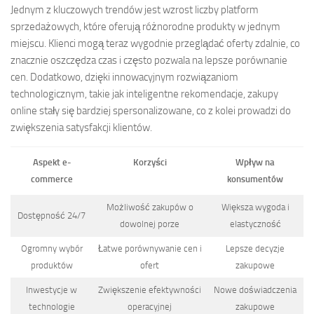
Jednym z kluczowych trendów jest wzrost liczby platform
sprzedażowych, które oferują różnorodne produkty w jednym
miejscu. Klienci mogą teraz wygodnie przeglądać oferty zdalnie, co
znacznie oszczędza czas i często pozwala na lepsze porównanie
cen. Dodatkowo, dzięki innowacyjnym rozwiązaniom
technologicznym, takie jak inteligentne rekomendacje, zakupy
online stały się bardziej spersonalizowane, co z kolei prowadzi do
zwiększenia satysfakcji klientów.
Aspekt e-
Korzyści
Wpływ na
commerce
konsumentów
Możliwość zakupów o
Większa wygoda i
Dostępność 24/7
dowolnej porze
elastyczność
Ogromny wybór
Łatwe porównywanie cen i
Lepsze decyzje
produktów
ofert
zakupowe
Inwestycje w
Zwiększenie efektywności
Nowe doświadczenia
technologie
operacyjnej
zakupowe