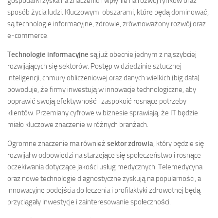
gospodarki zyska na znaczeniu i wpłynie na rozwój rynków oraz
sposób życia ludzi. Kluczowymi obszarami, które będą dominować,
są technologie informacyjne, zdrowie, zrównoważony rozwój oraz
e-commerce.
Technologie informacyjne
są już obecnie jednym z najszybciej
rozwijających się sektorów. Postęp w dziedzinie sztucznej
inteligencji, chmury obliczeniowej oraz danych wielkich (big data)
powoduje, że firmy inwestują w innowacje technologiczne, aby
poprawić swoją efektywność i zaspokoić rosnące potrzeby
klientów. Przemiany cyfrowe w biznesie sprawiają, że IT będzie
miało kluczowe znaczenie w różnych branżach.
Ogromne znaczenie ma również
sektor zdrowia
, który będzie się
rozwijał w odpowiedzi na starzejące się społeczeństwo i rosnące
oczekiwania dotyczące jakości usług medycznych. Telemedycyna
oraz nowe technologie diagnostyczne zyskują na popularności, a
innowacyjne podejścia do leczenia i profilaktyki zdrowotnej będą
przyciągały inwestycje i zainteresowanie społeczności.