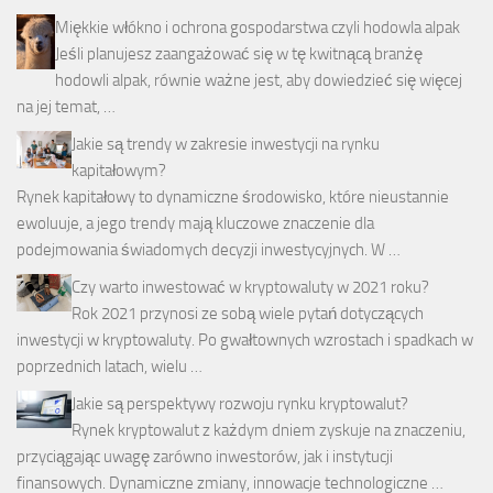
Miękkie włókno i ochrona gospodarstwa czyli hodowla alpak
Jeśli planujesz zaangażować się w tę kwitnącą branżę
hodowli alpak, równie ważne jest, aby dowiedzieć się więcej
na jej temat, …
Jakie są trendy w zakresie inwestycji na rynku
kapitałowym?
Rynek kapitałowy to dynamiczne środowisko, które nieustannie
ewoluuje, a jego trendy mają kluczowe znaczenie dla
podejmowania świadomych decyzji inwestycyjnych. W …
Czy warto inwestować w kryptowaluty w 2021 roku?
Rok 2021 przynosi ze sobą wiele pytań dotyczących
inwestycji w kryptowaluty. Po gwałtownych wzrostach i spadkach w
poprzednich latach, wielu …
Jakie są perspektywy rozwoju rynku kryptowalut?
Rynek kryptowalut z każdym dniem zyskuje na znaczeniu,
przyciągając uwagę zarówno inwestorów, jak i instytucji
finansowych. Dynamiczne zmiany, innowacje technologiczne …