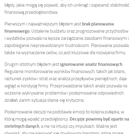
błędy, jakie mogą się pojawić, aby ich uniknąć i zapewnić stabilność
finansową przedsiębiorstwa.
Pierwszym i najważniejszym błędem jest
brak planowania
finansowego
. Ustalenie budżetu oraz prognozowanie przychodów
i wydatków pozwala na lepsze zarządzanie zasobami finansowymi i
zapobieganie nieprzewidzianym trudnościom. Planowanie pozwala
także na wyznaczenie celów, co jest kluczowe dla rozwijania firmy.
Drugim istotnym błędem jest
ignorowanie analiz finansowych
.
Regularne monitorowanie wyników finansowych, takich jak bilans,
rachunek zysków i strat oraz analiza przepływów pieniężnych, daje
wgląd w kondycję firmy. Przeprowadzanie takich analiz pozwala na
wczesne wykrywanie problemów i podejmowanie odpowiednich
działań, zanim sytuacja stanie się krytyczna.
Podejmowanie decyzji na podstawie emocji to kolejna pułapka, w
którą mogą wpaść przedsiębiorcy.
Decyzje powinny być oparte na
rzetelnych danych
, a nie na intuicji czy impulsach. Ważne jest
również, aby nie kierować się chwilowymi trendami, które mogą