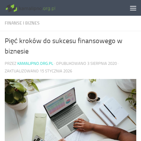
Skip to content
FINANSE I BIZNES
Pięć kroków do sukcesu finansowego w
biznesie
PRZEZ
KAMALIPNO.ORG.PL
· OPUBLIKOWANO
3 SIERPNIA 2020
·
ZAKTUALIZOWANO
15 STYCZNIA 2026