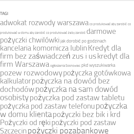
TAGI
adwokat rozwody warszawa
co produkować aby zarobić
co
darmowe
produkować w domu aby zarobić
co produkować żeby zarobić
pożyczki chwilówki
jak dorobić po godzinach
Kredyt dla
kancelaria komornicza lublin
firm bez zaświadczeń zus i us
kredyt dla
firm Warszawa
pkd wyszukiwarka
ogłoszenia Sosnowiec
pozew rozwodowy
pożyczka gotówkowa
pożyczka na dowód bez
kalkulator
pożyczka na sam dowód
dochodów
osobisty
pożyczka pod zastaw tabletu
pożyczka
pożyczka pod zastaw telefonu
w domu klienta
pożyczki bez bik i krd
Pożyczki od ręki
pożyczki pod zastaw
pożyczki pozabankowe
Szczecin