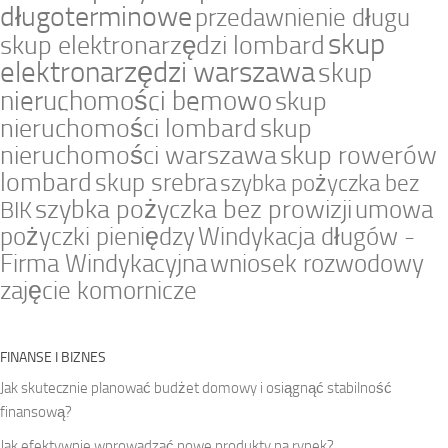
długoterminowe
przedawnienie długu
skup
skup elektronarzędzi lombard
elektronarzędzi warszawa
skup
nieruchomości bemowo
skup
nieruchomości lombard
skup
nieruchomości warszawa
skup rowerów
lombard
skup srebra
szybka pożyczka bez
szybka pożyczka bez prowizji
umowa
BIK
pożyczki pieniędzy
Windykacja długów -
Firma Windykacyjna
wniosek rozwodowy
zajęcie komornicze
FINANSE I BIZNES
Jak skutecznie planować budżet domowy i osiągnąć stabilność
finansową?
Jak efektywnie wprowadzać nowe produkty na rynek?