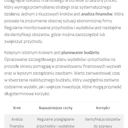
Osiągnięcie sukcesu finansowego w biznesie to złożony proces,
który wymaga przemyślanej strategii oraz systematycznego
działania. Jednym z kluczowych kroków jest
analiza finansów
, która
pozwala na zrozumienie obecnej sytuacji ekonomicznej firmy.
Regularne monitorowanie przychodów i wydatków jest niezbędne
dla identyfikacji obszarów, gdzie można zaoszczędzić lub
zwiększyć przychody.
Kolejnym istotnym krokiem jest
planowanie budżetu
.
Opracowanie szczegółowego planu wydatków i przychodów na
przyszłe okresy pomagają w przewidywaniu finansowych wyzwań
oraz w lepszym zarządzaniu zasobami. Warto zainwestować czas
w stworzenie realistycznego budżetu, który uwzględnia zarówno
codzienne wydatki, jak i większe inwestycje, które mogą przynieść
długoterminowe korzyści.
Krok
Najważniejsze cechy
Korzyści
Analiza
Regularne przeglądanie
Identyfikacja obszarów
finansów
przychodów i wydatków
do poprawy