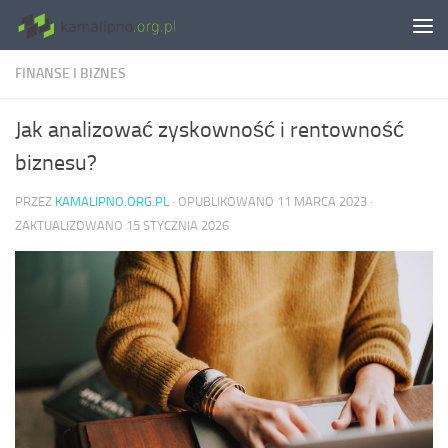
Skip to content
FINANSE I BIZNES
Jak analizować zyskowność i rentowność
biznesu?
PRZEZ
KAMALIPNO.ORG.PL
· OPUBLIKOWANO
11 MARCA 2023
·
ZAKTUALIZOWANO
15 STYCZNIA 2026