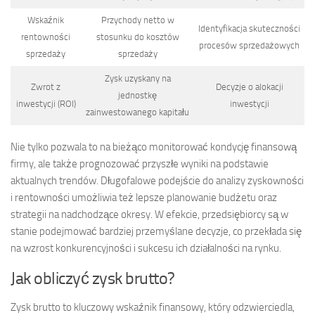
Wskaźnik
Przychody netto w
Identyfikacja skuteczności
rentowności
stosunku do kosztów
procesów sprzedażowych
sprzedaży
sprzedaży
Zysk uzyskany na
Zwrot z
Decyzje o alokacji
jednostkę
inwestycji (ROI)
inwestycji
zainwestowanego kapitału
Nie tylko pozwala to na bieżąco monitorować kondycję finansową
firmy, ale także prognozować przyszłe wyniki na podstawie
aktualnych trendów. Długofalowe podejście do analizy zyskowności
i rentowności umożliwia też lepsze planowanie budżetu oraz
strategii na nadchodzące okresy. W efekcie, przedsiębiorcy są w
stanie podejmować bardziej przemyślane decyzje, co przekłada się
na wzrost konkurencyjności i sukcesu ich działalności na rynku.
Jak obliczyć zysk brutto?
Zysk brutto to kluczowy wskaźnik finansowy, który odzwierciedla,