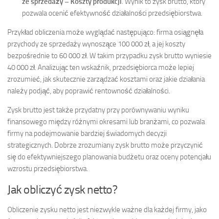
ze sprzedaży – Koszty produkcji
. Wynik to zysk brutto, który
pozwala ocenić efektywność działalności przedsiębiorstwa.
Przykład obliczenia może wyglądać następująco: firma osiągnęła
przychody ze sprzedaży wynoszące 100 000 zł, a jej koszty
bezpośrednie to 60 000 zł. W takim przypadku zysk brutto wyniesie
40 000 zł. Analizując ten wskaźnik, przedsiębiorca może lepiej
zrozumieć, jak skutecznie zarządzać kosztami oraz jakie działania
należy podjąć, aby poprawić rentowność działalności.
Zysk brutto jest także przydatny przy porównywaniu wyniku
finansowego między różnymi okresami lub branżami, co pozwala
firmy na podejmowanie bardziej świadomych decyzji
strategicznych. Dobrze zrozumiany zysk brutto może przyczynić
się do efektywniejszego planowania budżetu oraz oceny potencjału
wzrostu przedsiębiorstwa.
Jak obliczyć zysk netto?
Obliczenie zysku netto jest niezwykle ważne dla każdej firmy, jako