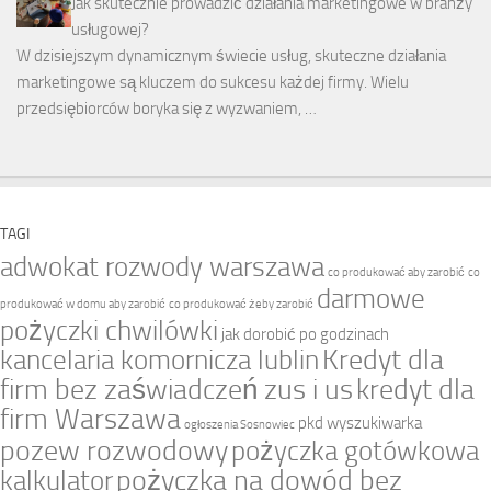
Jak skutecznie prowadzić działania marketingowe w branży
usługowej?
W dzisiejszym dynamicznym świecie usług, skuteczne działania
marketingowe są kluczem do sukcesu każdej firmy. Wielu
przedsiębiorców boryka się z wyzwaniem, …
TAGI
adwokat rozwody warszawa
co produkować aby zarobić
co
darmowe
produkować w domu aby zarobić
co produkować żeby zarobić
pożyczki chwilówki
jak dorobić po godzinach
Kredyt dla
kancelaria komornicza lublin
firm bez zaświadczeń zus i us
kredyt dla
firm Warszawa
pkd wyszukiwarka
ogłoszenia Sosnowiec
pozew rozwodowy
pożyczka gotówkowa
pożyczka na dowód bez
kalkulator