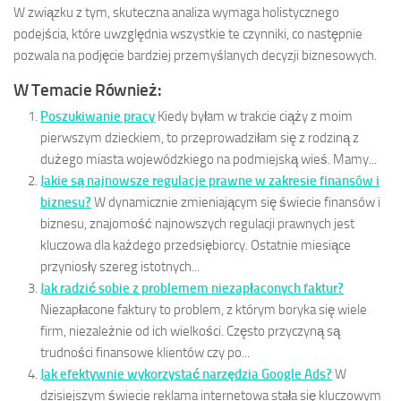
W związku z tym, skuteczna analiza wymaga holistycznego
podejścia, które uwzględnia wszystkie te czynniki, co następnie
pozwala na podjęcie bardziej przemyślanych decyzji biznesowych.
W Temacie Również:
Poszukiwanie pracy
Kiedy byłam w trakcie ciąży z moim
pierwszym dzieckiem, to przeprowadziłam się z rodziną z
dużego miasta wojewódzkiego na podmiejską wieś. Mamy...
Jakie są najnowsze regulacje prawne w zakresie finansów i
biznesu?
W dynamicznie zmieniającym się świecie finansów i
biznesu, znajomość najnowszych regulacji prawnych jest
kluczowa dla każdego przedsiębiorcy. Ostatnie miesiące
przyniosły szereg istotnych...
Jak radzić sobie z problemem niezapłaconych faktur?
Niezapłacone faktury to problem, z którym boryka się wiele
firm, niezależnie od ich wielkości. Często przyczyną są
trudności finansowe klientów czy po...
Jak efektywnie wykorzystać narzędzia Google Ads?
W
dzisiejszym świecie reklama internetowa stała się kluczowym