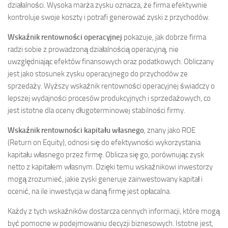
działalności. Wysoka marża zysku oznacza, że firma efektywnie
kontroluje swoje koszty i potrafi generować zyski z przychodów.
Wskaźnik rentowności operacyjnej
pokazuje, jak dobrze firma
radzi sobie z prowadzoną działalnością operacyjną, nie
uwzględniając efektów finansowych oraz podatkowych. Obliczany
jest jako stosunek zysku operacyjnego do przychodów ze
sprzedaży. Wyższy wskaźnik rentowności operacyjnej świadczy o
lepszej wydajności procesów produkcyjnych i sprzedażowych, co
jest istotne dla oceny długoterminowej stabilności firmy.
Wskaźnik rentowności kapitału własnego
, znany jako ROE
(Return on Equity), odnosi się do efektywności wykorzystania
kapitału własnego przez firmę. Oblicza się go, porównując zysk
netto z kapitałem własnym. Dzięki temu wskaźnikowi inwestorzy
mogą zrozumieć, jakie zyski generuje zainwestowany kapitał i
ocenić, na ile inwestycja w daną firmę jest opłacalna.
Każdy z tych wskaźników dostarcza cennych informacji, które mogą
być pomocne w podejmowaniu decyzji biznesowych. Istotne jest,