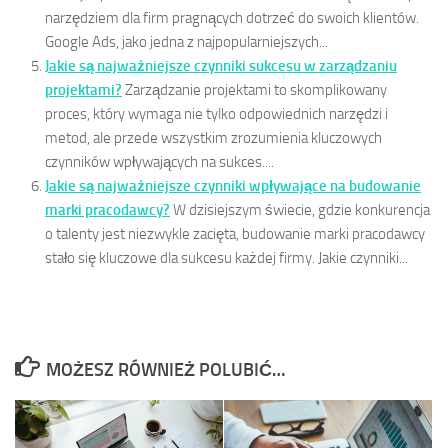
narzędziem dla firm pragnących dotrzeć do swoich klientów.
Google Ads, jako jedna z najpopularniejszych...
Jakie są najważniejsze czynniki sukcesu w zarządzaniu
projektami?
Zarządzanie projektami to skomplikowany
proces, który wymaga nie tylko odpowiednich narzędzi i
metod, ale przede wszystkim zrozumienia kluczowych
czynników wpływających na sukces....
Jakie są najważniejsze czynniki wpływające na budowanie
marki pracodawcy?
W dzisiejszym świecie, gdzie konkurencja
o talenty jest niezwykle zacięta, budowanie marki pracodawcy
stało się kluczowe dla sukcesu każdej firmy. Jakie czynniki...
MOŻESZ RÓWNIEŻ POLUBIĆ…