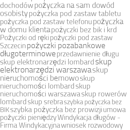
pożyczka na sam dowód
dochodów
osobisty
pożyczka pod zastaw tabletu
pożyczka
pożyczka pod zastaw telefonu
w domu klienta
pożyczki bez bik i krd
Pożyczki od ręki
pożyczki pod zastaw
pożyczki pozabankowe
Szczecin
długoterminowe
przedawnienie długu
skup
skup elektronarzędzi lombard
elektronarzędzi warszawa
skup
nieruchomości bemowo
skup
nieruchomości lombard
skup
nieruchomości warszawa
skup rowerów
lombard
skup srebra
szybka pożyczka bez
szybka pożyczka bez prowizji
umowa
BIK
pożyczki pieniędzy
Windykacja długów -
Firma Windykacyjna
wniosek rozwodowy