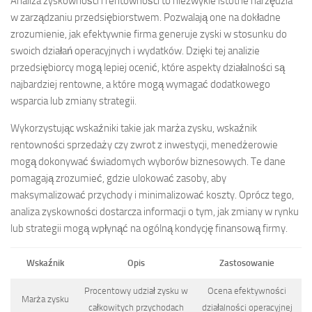
Analiza zyskowności i rentowności to niezwykle istotne narzędzia
w zarządzaniu przedsiębiorstwem. Pozwalają one na dokładne
zrozumienie, jak efektywnie firma generuje zyski w stosunku do
swoich działań operacyjnych i wydatków. Dzięki tej analizie
przedsiębiorcy mogą lepiej ocenić, które aspekty działalności są
najbardziej rentowne, a które mogą wymagać dodatkowego
wsparcia lub zmiany strategii.
Wykorzystując wskaźniki takie jak marża zysku, wskaźnik
rentowności sprzedaży czy zwrot z inwestycji, menedżerowie
mogą dokonywać świadomych wyborów biznesowych. Te dane
pomagają zrozumieć, gdzie ulokować zasoby, aby
maksymalizować przychody i minimalizować koszty. Oprócz tego,
analiza zyskowności dostarcza informacji o tym, jak zmiany w rynku
lub strategii mogą wpłynąć na ogólną kondycję finansową firmy.
Wskaźnik
Opis
Zastosowanie
Procentowy udział zysku w
Ocena efektywności
Marża zysku
całkowitych przychodach
działalności operacyjnej