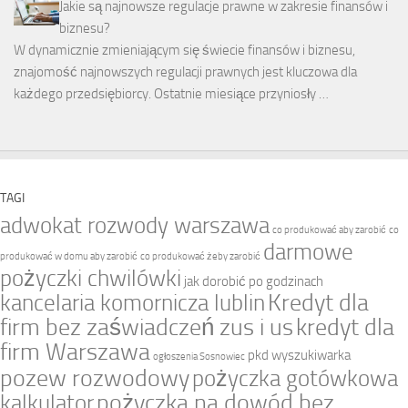
Jakie są najnowsze regulacje prawne w zakresie finansów i
biznesu?
W dynamicznie zmieniającym się świecie finansów i biznesu,
znajomość najnowszych regulacji prawnych jest kluczowa dla
każdego przedsiębiorcy. Ostatnie miesiące przyniosły …
TAGI
adwokat rozwody warszawa
co produkować aby zarobić
co
darmowe
produkować w domu aby zarobić
co produkować żeby zarobić
pożyczki chwilówki
jak dorobić po godzinach
Kredyt dla
kancelaria komornicza lublin
firm bez zaświadczeń zus i us
kredyt dla
firm Warszawa
pkd wyszukiwarka
ogłoszenia Sosnowiec
pozew rozwodowy
pożyczka gotówkowa
pożyczka na dowód bez
kalkulator