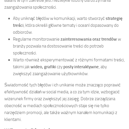
Balans w tym zakresie jest niezwykle istotny dla utrzymania
zaangażowania społeczności.
Aby uniknąć błędów w komunikacji, warto stworzyć
strategię
treści
, która określi główne tematy i oceanl dopasowany do
odbiorców.
Regularne monitorowanie
zainteresowania oraz trendów
w
branży pozwala na dostosowanie treści do potrzeb
społeczności.
Warto również eksperymentować z różnymi formatami treści,
takimi jak
wideo, grafiki
czy
posty interaktywne
, aby
zwiększyć zaangażowanie użytkowników.
Świadomość tych błędów i ich unikanie może znacząco poprawić
efektywność działań w social media, a co za tym idzie, wzbogacić
wizerunek firmy oraz zwiększyć jej zasięg. Dobrze zarządzana
obecność w mediach społecznościowych staje się nie tylko
narzędziem promocji, ale także ważnym kanałem komunikacji z
klientami.