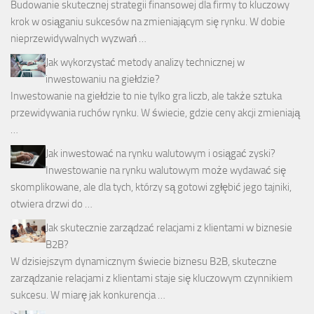
Budowanie skutecznej strategii finansowej dla firmy to kluczowy
krok w osiąganiu sukcesów na zmieniającym się rynku. W dobie
nieprzewidywalnych wyzwań …
Jak wykorzystać metody analizy technicznej w
inwestowaniu na giełdzie?
Inwestowanie na giełdzie to nie tylko gra liczb, ale także sztuka
przewidywania ruchów rynku. W świecie, gdzie ceny akcji zmieniają
…
Jak inwestować na rynku walutowym i osiągać zyski?
Inwestowanie na rynku walutowym może wydawać się
skomplikowane, ale dla tych, którzy są gotowi zgłębić jego tajniki,
otwiera drzwi do …
Jak skutecznie zarządzać relacjami z klientami w biznesie
B2B?
W dzisiejszym dynamicznym świecie biznesu B2B, skuteczne
zarządzanie relacjami z klientami staje się kluczowym czynnikiem
sukcesu. W miarę jak konkurencja …