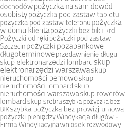
pożyczka na sam dowód
dochodów
osobisty
pożyczka pod zastaw tabletu
pożyczka
pożyczka pod zastaw telefonu
w domu klienta
pożyczki bez bik i krd
Pożyczki od ręki
pożyczki pod zastaw
pożyczki pozabankowe
Szczecin
długoterminowe
przedawnienie długu
skup
skup elektronarzędzi lombard
elektronarzędzi warszawa
skup
nieruchomości bemowo
skup
nieruchomości lombard
skup
nieruchomości warszawa
skup rowerów
lombard
skup srebra
szybka pożyczka bez
szybka pożyczka bez prowizji
umowa
BIK
pożyczki pieniędzy
Windykacja długów -
Firma Windykacyjna
wniosek rozwodowy