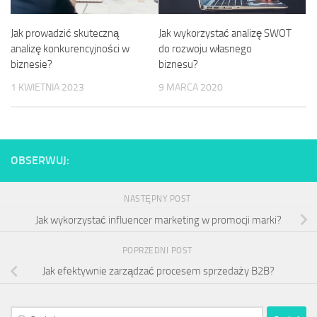
Jak prowadzić skuteczną
Jak wykorzystać analizę SWOT
analizę konkurencyjności w
do rozwoju własnego
biznesie?
biznesu?
1 KWIETNIA 2023
9 MARCA 2020
OBSERWUJ:
NASTĘPNY POST
Jak wykorzystać influencer marketing w promocji marki?
POPRZEDNI POST
Jak efektywnie zarządzać procesem sprzedaży B2B?
Szukaj: