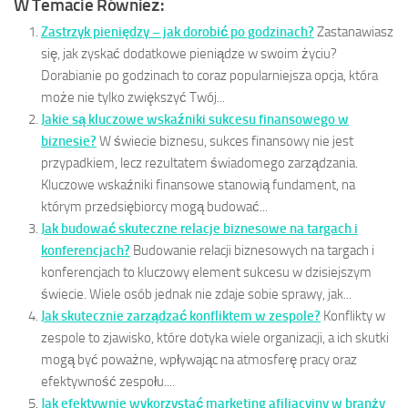
W Temacie Również:
Zastrzyk pieniędzy – jak dorobić po godzinach?
Zastanawiasz
się, jak zyskać dodatkowe pieniądze w swoim życiu?
Dorabianie po godzinach to coraz popularniejsza opcja, która
może nie tylko zwiększyć Twój...
Jakie są kluczowe wskaźniki sukcesu finansowego w
biznesie?
W świecie biznesu, sukces finansowy nie jest
przypadkiem, lecz rezultatem świadomego zarządzania.
Kluczowe wskaźniki finansowe stanowią fundament, na
którym przedsiębiorcy mogą budować...
Jak budować skuteczne relacje biznesowe na targach i
konferencjach?
Budowanie relacji biznesowych na targach i
konferencjach to kluczowy element sukcesu w dzisiejszym
świecie. Wiele osób jednak nie zdaje sobie sprawy, jak...
Jak skutecznie zarządzać konfliktem w zespole?
Konflikty w
zespole to zjawisko, które dotyka wiele organizacji, a ich skutki
mogą być poważne, wpływając na atmosferę pracy oraz
efektywność zespołu....
Jak efektywnie wykorzystać marketing afiliacyjny w branży