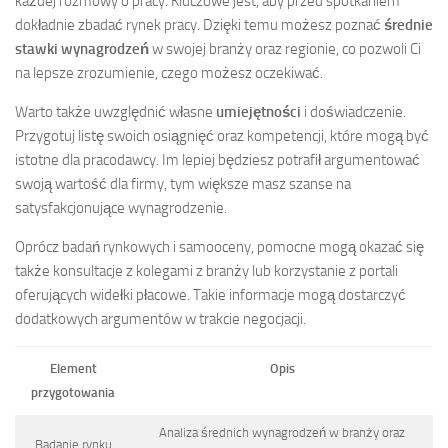
każdej rozmowy o pracy. Kluczowe jest, aby przed spotkaniem
dokładnie zbadać rynek pracy. Dzięki temu możesz poznać
średnie
stawki wynagrodzeń
w swojej branży oraz regionie, co pozwoli Ci
na lepsze zrozumienie, czego możesz oczekiwać.
Warto także uwzględnić własne
umiejętności
i doświadczenie.
Przygotuj listę swoich osiągnięć oraz kompetencji, które mogą być
istotne dla pracodawcy. Im lepiej będziesz potrafił argumentować
swoją wartość dla firmy, tym większe masz szanse na
satysfakcjonujące wynagrodzenie.
Oprócz badań rynkowych i samooceny, pomocne mogą okazać się
także konsultacje z kolegami z branży lub korzystanie z portali
oferujących widełki płacowe. Takie informacje mogą dostarczyć
dodatkowych argumentów w trakcie negocjacji.
Element
Opis
przygotowania
Analiza średnich wynagrodzeń w branży oraz
Badanie rynku