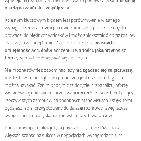
wpłynąć na rezultat. Zamiast tego, warto postawić na
komunikację
opartą na zaufaniu i współpracy
.
Kolejnym kluczowym błędem jest porównywanie własnego
wynagrodzenia z innymi pracownikami. Takie podejście często
prowadzi do błędnych wniosków i może zniekształcić obraz realiów
płacowych w danej firmie. Warto skupić się na
własnych
umiejętnościach, doświadczeniu i wartości, jaką przynosisz
firmie
, zamiast porównywać się do innych.
Nie można również zapominać, aby
nie zgadzać się na pierwszą
ofertę
. Często początkowa propozycja jest niższa od tego, co
można uzyskać. Zanim podejmiesz decyzję, przeanalizuj ofertę,
zastanów się nad swoimi oczekiwaniami i zrób research dotyczący
rzeczywistych zarobków na podobnych stanowiskach. Dzięki temu
będziesz lepiej przygotowany do dalszej rozmowy i zwiększysz
swoje szanse na uzyskanie korzystniejszych warunków.
Podsumowując, unikając tych powszechnych błędów, masz
większe szanse na sukces w negocjacjach wynagrodzenia, co