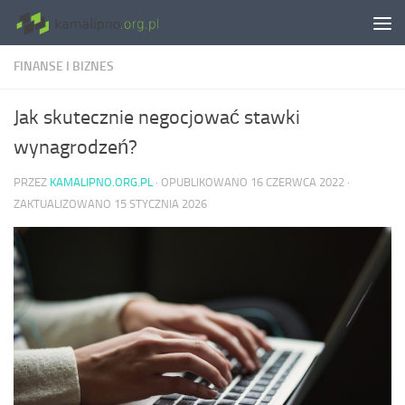
Skip to content
FINANSE I BIZNES
Jak skutecznie negocjować stawki
wynagrodzeń?
PRZEZ
KAMALIPNO.ORG.PL
· OPUBLIKOWANO
16 CZERWCA 2022
·
ZAKTUALIZOWANO
15 STYCZNIA 2026