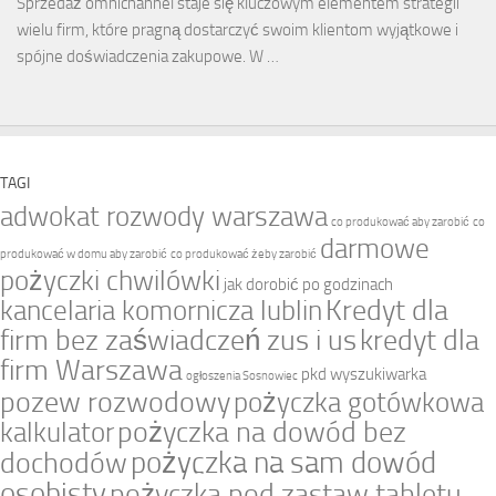
Sprzedaż omnichannel staje się kluczowym elementem strategii
wielu firm, które pragną dostarczyć swoim klientom wyjątkowe i
spójne doświadczenia zakupowe. W …
TAGI
adwokat rozwody warszawa
co produkować aby zarobić
co
darmowe
produkować w domu aby zarobić
co produkować żeby zarobić
pożyczki chwilówki
jak dorobić po godzinach
Kredyt dla
kancelaria komornicza lublin
firm bez zaświadczeń zus i us
kredyt dla
firm Warszawa
pkd wyszukiwarka
ogłoszenia Sosnowiec
pozew rozwodowy
pożyczka gotówkowa
pożyczka na dowód bez
kalkulator
pożyczka na sam dowód
dochodów
osobisty
pożyczka pod zastaw tabletu