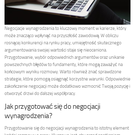
Negocjacje wynagrodzenia to kluczowy moment w karierze, który
może znacząco wpłynąć na przyszłość zawodową. W obliczu
rosnącej konkurencji na rynku pracy, umiejętność skutecznego
argumentowania swojej wartości staje się nieoceniona.
Przygotowanie, wybór odpowiednich argumentów oraz unikanie
powszechnych błędów to fundamenty, które mogą zaważyć na
końcowym wyniku rozmowy. Warto również znać sprawdzone
strategie, które pomogą osiągnąć korzystne warunki. Odpowiednie
zakończenie negocjacji może dodatkowo wzmocnić Twoją pozycję i
otworzyć drzwi do dalszej współpracy.
Jak przygotować się do negocjacji
wynagrodzenia?
Przygotowanie się do negocjacji wynagrodzenia to istotny element