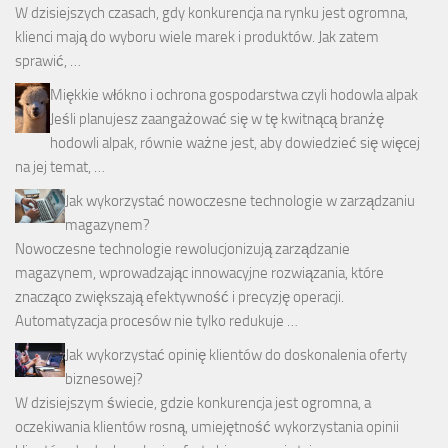
W dzisiejszych czasach, gdy konkurencja na rynku jest ogromna,
klienci mają do wyboru wiele marek i produktów. Jak zatem
sprawić, …
Miękkie włókno i ochrona gospodarstwa czyli hodowla alpak
Jeśli planujesz zaangażować się w tę kwitnącą branżę
hodowli alpak, równie ważne jest, aby dowiedzieć się więcej
na jej temat, …
Jak wykorzystać nowoczesne technologie w zarządzaniu
magazynem?
Nowoczesne technologie rewolucjonizują zarządzanie
magazynem, wprowadzając innowacyjne rozwiązania, które
znacząco zwiększają efektywność i precyzję operacji.
Automatyzacja procesów nie tylko redukuje …
Jak wykorzystać opinię klientów do doskonalenia oferty
biznesowej?
W dzisiejszym świecie, gdzie konkurencja jest ogromna, a
oczekiwania klientów rosną, umiejętność wykorzystania opinii