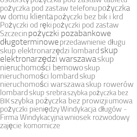
pożyczka
pożyczka pod zastaw telefonu
w domu klienta
pożyczki bez bik i krd
Pożyczki od ręki
pożyczki pod zastaw
pożyczki pozabankowe
Szczecin
długoterminowe
przedawnienie długu
skup
skup elektronarzędzi lombard
elektronarzędzi warszawa
skup
nieruchomości bemowo
skup
nieruchomości lombard
skup
nieruchomości warszawa
skup rowerów
lombard
skup srebra
szybka pożyczka bez
szybka pożyczka bez prowizji
umowa
BIK
pożyczki pieniędzy
Windykacja długów -
Firma Windykacyjna
wniosek rozwodowy
zajęcie komornicze