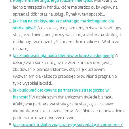
Pojęcie marketingu, jego rodzaje i nie tylko.
Marketing to
jedno z narzędzi w handlu, które ma bardzo duży wpływ na
sprzedaż dóbr oraz na usługi. Rynek w ten sposób...
Jakie są najefektywniejsze strategie marketingowe dla
start-upów?
W dzisiejszym dynamicznym świecie, start-upy
stają przed nieustannymi wyzwaniami, a skuteczna strategia
marketingowa może być kluczem do ich sukcesu. W obliczu
rosnącej...
Jak zbudować lojalność klientów w branży usługowej?
W
dzisiejszym konkurencyjnym świecie branży usługowej,
zbudowanie lojalności klientów staje się kluczowym
wyzwaniem dla każdego przedsiębiorcy. Klienci pragną nie
tylko wysokiej jakości...
Jak budować efektywne partnerstwa strategiczne w
biznesie?
W dzisiejszym dynamicznym świecie biznesu,
efektywne partnerstwa strategiczne stają się kluczowym
elementem sukcesu każdej firmy. Współpraca z odpowiednimi
partnerami może otworzyć drzwi...
Jak prowadzić skuteczną strategię sprzedaży e-commerce?