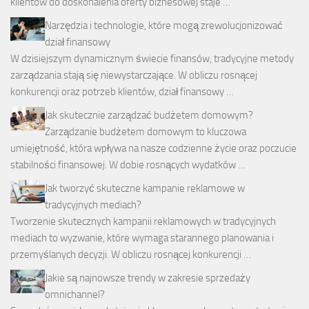
klientów do doskonalenia oferty biznesowej staje …
Narzędzia i technologie, które mogą zrewolucjonizować
dział finansowy
W dzisiejszym dynamicznym świecie finansów, tradycyjne metody
zarządzania stają się niewystarczające. W obliczu rosnącej
konkurencji oraz potrzeb klientów, dział finansowy …
Jak skutecznie zarządzać budżetem domowym?
Zarządzanie budżetem domowym to kluczowa
umiejętność, która wpływa na nasze codzienne życie oraz poczucie
stabilności finansowej. W dobie rosnących wydatków …
Jak tworzyć skuteczne kampanie reklamowe w
tradycyjnych mediach?
Tworzenie skutecznych kampanii reklamowych w tradycyjnych
mediach to wyzwanie, które wymaga starannego planowania i
przemyślanych decyzji. W obliczu rosnącej konkurencji …
Jakie są najnowsze trendy w zakresie sprzedaży
omnichannel?