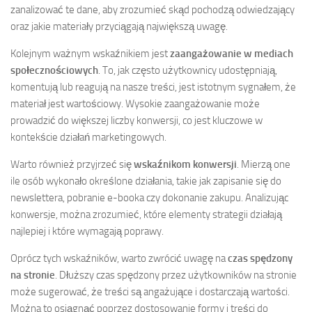
zanalizować te dane, aby zrozumieć skąd pochodzą odwiedzający
oraz jakie materiały przyciągają największą uwagę.
Kolejnym ważnym wskaźnikiem jest
zaangażowanie w mediach
społecznościowych
. To, jak często użytkownicy udostępniają,
komentują lub reagują na nasze treści, jest istotnym sygnałem, że
materiał jest wartościowy. Wysokie zaangażowanie może
prowadzić do większej liczby konwersji, co jest kluczowe w
kontekście działań marketingowych.
Warto również przyjrzeć się
wskaźnikom konwersji
. Mierzą one
ile osób wykonało określone działania, takie jak zapisanie się do
newslettera, pobranie e-booka czy dokonanie zakupu. Analizując
konwersje, można zrozumieć, które elementy strategii działają
najlepiej i które wymagają poprawy.
Oprócz tych wskaźników, warto zwrócić uwagę na
czas spędzony
na stronie
. Dłuższy czas spędzony przez użytkowników na stronie
może sugerować, że treści są angażujące i dostarczają wartości.
Można to osiągnąć poprzez dostosowanie formy i treści do