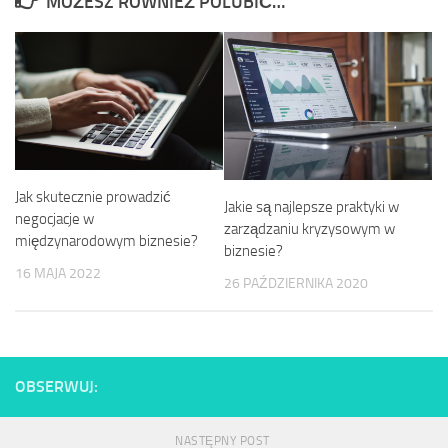
MOŻESZ RÓWNIEŻ POLUBIĆ…
Jak skutecznie prowadzić
Jakie są najlepsze praktyki w
negocjacje w
zarządzaniu kryzysowym w
międzynarodowym biznesie?
biznesie?
16 MAJA 2022
26 PAŹDZIERNIKA 2020
OBSERWUJ:
NASTĘPNY POST