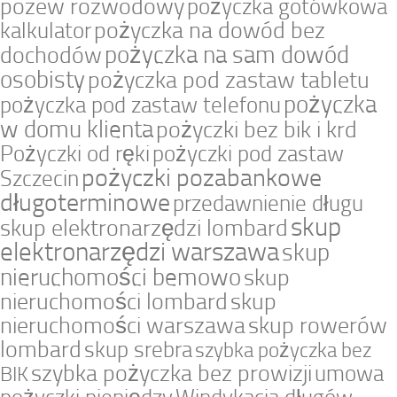
pozew rozwodowy
pożyczka gotówkowa
pożyczka na dowód bez
kalkulator
pożyczka na sam dowód
dochodów
osobisty
pożyczka pod zastaw tabletu
pożyczka
pożyczka pod zastaw telefonu
w domu klienta
pożyczki bez bik i krd
Pożyczki od ręki
pożyczki pod zastaw
pożyczki pozabankowe
Szczecin
długoterminowe
przedawnienie długu
skup
skup elektronarzędzi lombard
elektronarzędzi warszawa
skup
nieruchomości bemowo
skup
nieruchomości lombard
skup
nieruchomości warszawa
skup rowerów
lombard
skup srebra
szybka pożyczka bez
szybka pożyczka bez prowizji
umowa
BIK