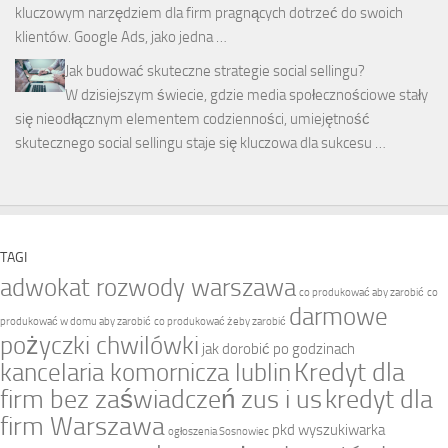
kluczowym narzędziem dla firm pragnących dotrzeć do swoich
klientów. Google Ads, jako jedna …
Jak budować skuteczne strategie social sellingu?
W dzisiejszym świecie, gdzie media społecznościowe stały
się nieodłącznym elementem codzienności, umiejętność
skutecznego social sellingu staje się kluczowa dla sukcesu …
TAGI
adwokat rozwody warszawa
co produkować aby zarobić
co
darmowe
produkować w domu aby zarobić
co produkować żeby zarobić
pożyczki chwilówki
jak dorobić po godzinach
Kredyt dla
kancelaria komornicza lublin
firm bez zaświadczeń zus i us
kredyt dla
firm Warszawa
pkd wyszukiwarka
ogłoszenia Sosnowiec