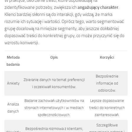
W praktyce, tworzenie treści, które odpowiadają na
zidentyfikowane potrzeby, zwiększa ich
angażujący charakter
.
Klienci bardziej skłonni są do interakcji, gdy widzą, że marka
rozumie ich sytuację i wartości. Oprócz tego, warto segmentować
grupę docelową na mniejsze segmenty, aby jeszcze dokładniej
dopasować treści do konkretnej grupy, co może przyczynić się do
wzrostu konwersji.
Metoda
Opis
Korzyści
badania
Bezpośrednie
Zbieranie danych na temat preferencji
Ankiety
informacje od
i oczekiwań konsumentów.
odbiorców.
Badanie zachowań użytkowników na
Lepsze dopasowanie
Analiza
stronach internetowych i w mediach
treści do konkretnych
danych
społecznościowych.
zainteresowań.
Szczegółowe
Bezpośrednia rozmowa z klientami,