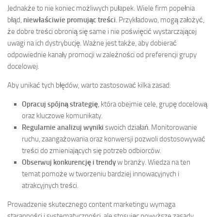
Jednakże to nie koniec możliwych pułapek. Wiele firm popełnia
błąd,
niewłaściwie promując treści
. Przykładowo, mogą założyć,
że dobre treści obronią się same i nie poświęcić wystarczającej
uwagi na ich dystrybucję. Ważne jest także, aby dobierać
odpowiednie kanały promocji w zależności od preferencji grupy
docelowej.
Aby unikać tych błędów, warto zastosować kilka zasad:
Opracuj spójną strategię
, która obejmie cele, grupę docelową
oraz kluczowe komunikaty.
Regularnie analizuj wyniki
swoich działań. Monitorowanie
ruchu, zaangażowania oraz konwersji pozwoli dostosowywać
treści do zmieniających się potrzeb odbiorców.
Obserwuj konkurencję i trendy
w branży. Wiedza na ten
temat pomoże w tworzeniu bardziej innowacyjnych i
atrakcyjnych treści.
Prowadzenie skutecznego content marketingu wymaga
staranności i systematyczności, ale stosując powyższe zasady,