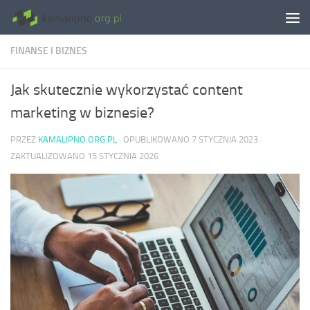
Skip to content
FINANSE I BIZNES
Jak skutecznie wykorzystać content
marketing w biznesie?
PRZEZ
KAMALIPNO.ORG.PL
· OPUBLIKOWANO
7 STYCZNIA 2023
·
ZAKTUALIZOWANO
15 STYCZNIA 2026