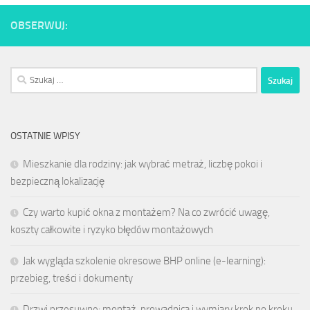
OBSERWUJ:
Szukaj:
OSTATNIE WPISY
Mieszkanie dla rodziny: jak wybrać metraż, liczbę pokoi i
bezpieczną lokalizację
Czy warto kupić okna z montażem? Na co zwrócić uwagę,
koszty całkowite i ryzyko błędów montażowych
Jak wygląda szkolenie okresowe BHP online (e-learning):
przebieg, treści i dokumenty
Drzwi przesuwne: montaż, prowadnica i wymiary krok po kroku