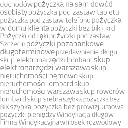
pożyczka na sam dowód
dochodów
osobisty
pożyczka pod zastaw tabletu
pożyczka
pożyczka pod zastaw telefonu
w domu klienta
pożyczki bez bik i krd
Pożyczki od ręki
pożyczki pod zastaw
pożyczki pozabankowe
Szczecin
długoterminowe
przedawnienie długu
skup
skup elektronarzędzi lombard
elektronarzędzi warszawa
skup
nieruchomości bemowo
skup
nieruchomości lombard
skup
nieruchomości warszawa
skup rowerów
lombard
skup srebra
szybka pożyczka bez
szybka pożyczka bez prowizji
umowa
BIK
pożyczki pieniędzy
Windykacja długów -
Firma Windykacyjna
wniosek rozwodowy