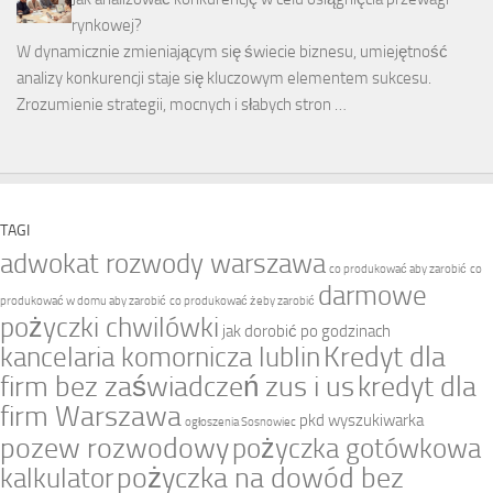
rynkowej?
W dynamicznie zmieniającym się świecie biznesu, umiejętność
analizy konkurencji staje się kluczowym elementem sukcesu.
Zrozumienie strategii, mocnych i słabych stron …
TAGI
adwokat rozwody warszawa
co produkować aby zarobić
co
darmowe
produkować w domu aby zarobić
co produkować żeby zarobić
pożyczki chwilówki
jak dorobić po godzinach
Kredyt dla
kancelaria komornicza lublin
firm bez zaświadczeń zus i us
kredyt dla
firm Warszawa
pkd wyszukiwarka
ogłoszenia Sosnowiec
pozew rozwodowy
pożyczka gotówkowa
pożyczka na dowód bez
kalkulator