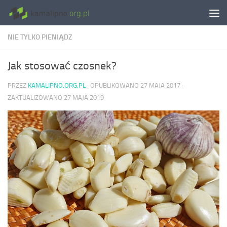
Skip to content
NIE TYLKO PIENIĄDZ
Jak stosować czosnek?
PRZEZ
KAMALIPNO.ORG.PL
· OPUBLIKOWANO
27 MAJA 2017
·
ZAKTUALIZOWANO
27 MAJA 2019