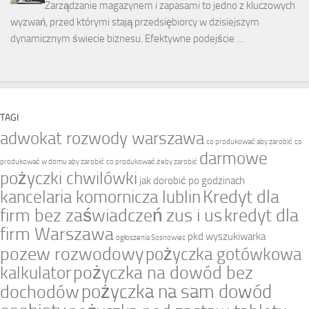
Zarządzanie magazynem i zapasami to jedno z kluczowych
wyzwań, przed którymi stają przedsiębiorcy w dzisiejszym
dynamicznym świecie biznesu. Efektywne podejście …
TAGI
adwokat rozwody warszawa
co produkować aby zarobić
co
darmowe
produkować w domu aby zarobić
co produkować żeby zarobić
pożyczki chwilówki
jak dorobić po godzinach
Kredyt dla
kancelaria komornicza lublin
firm bez zaświadczeń zus i us
kredyt dla
firm Warszawa
pkd wyszukiwarka
ogłoszenia Sosnowiec
pozew rozwodowy
pożyczka gotówkowa
pożyczka na dowód bez
kalkulator
pożyczka na sam dowód
dochodów