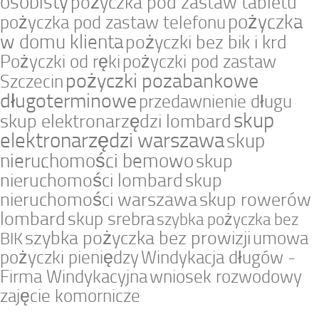
osobisty
pożyczka pod zastaw tabletu
pożyczka
pożyczka pod zastaw telefonu
w domu klienta
pożyczki bez bik i krd
Pożyczki od ręki
pożyczki pod zastaw
pożyczki pozabankowe
Szczecin
długoterminowe
przedawnienie długu
skup
skup elektronarzędzi lombard
elektronarzędzi warszawa
skup
nieruchomości bemowo
skup
nieruchomości lombard
skup
nieruchomości warszawa
skup rowerów
lombard
skup srebra
szybka pożyczka bez
szybka pożyczka bez prowizji
umowa
BIK
pożyczki pieniędzy
Windykacja długów -
Firma Windykacyjna
wniosek rozwodowy
zajęcie komornicze