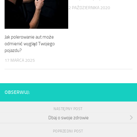
2 PAŹDZIERNIKA 2020
Jak polerowanie aut może
odmienić wygląd Twojego
pojazdu?
17 MARCA 2025
OBSERWUJ:
NASTĘPNY POST
Dbaj o swoje zdrowie
POPRZEDNI POST