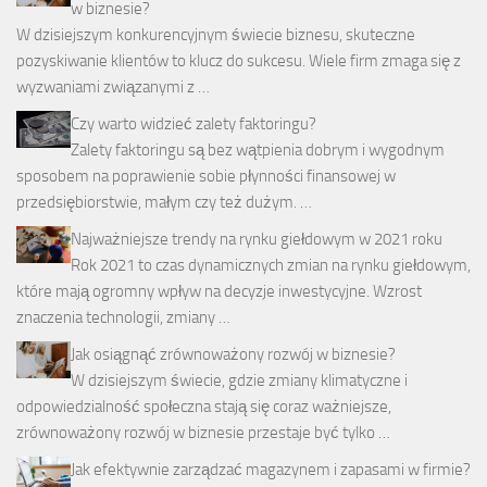
w biznesie?
W dzisiejszym konkurencyjnym świecie biznesu, skuteczne
pozyskiwanie klientów to klucz do sukcesu. Wiele firm zmaga się z
wyzwaniami związanymi z …
Czy warto widzieć zalety faktoringu?
Zalety faktoringu są bez wątpienia dobrym i wygodnym
sposobem na poprawienie sobie płynności finansowej w
przedsiębiorstwie, małym czy też dużym. …
Najważniejsze trendy na rynku giełdowym w 2021 roku
Rok 2021 to czas dynamicznych zmian na rynku giełdowym,
które mają ogromny wpływ na decyzje inwestycyjne. Wzrost
znaczenia technologii, zmiany …
Jak osiągnąć zrównoważony rozwój w biznesie?
W dzisiejszym świecie, gdzie zmiany klimatyczne i
odpowiedzialność społeczna stają się coraz ważniejsze,
zrównoważony rozwój w biznesie przestaje być tylko …
Jak efektywnie zarządzać magazynem i zapasami w firmie?